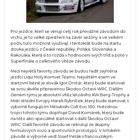
Pro jezdce, kteří se věnují celý rok převážně závodům do
vrchu, je to velké zpestření na závěr sezóny a ve velkém
počtu tuto možnost využívají. I tentokrát bude na startu
stovka jezdců z České republiky, Polska, Slovenska a
Rakouska, která si to rozdá v hodnocení svých tříd a poté v
Superfinále o celkového vítěze závodu.
Mezi největší favority závodu se budou řadit zejména
jezdci Liqui Moly Komvet Teamu. Největším esem ve
startovní listině je slovák Igor Drotár, který bude startovat
se svou skvěle připravenou Škodou Octavií WRC. Dalším
členem týmu je absolutní vítěz letošního KW Berg-Trophy a
Mistr střední Evropy Marek Rybníček, který bude startovat s
výborně fungujícím Mitsubishi Colt Evo 550. Hvězdnou
trojici tohoto týmu doplňuje David Komárek, který bude
na této akci speciálně startovat s další Škodou Octavií
WRC. Další favorité závodu se rekrutují ze skupiny
formulových vozů a sportovních prototypů. V loňském
závodě si výborně vedl Josef Peták s francouzským