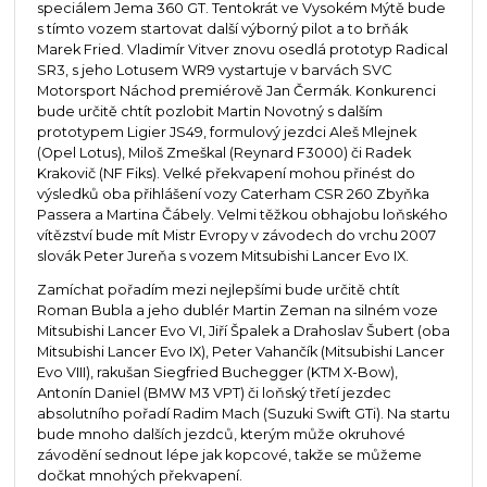
speciálem Jema 360 GT. Tentokrát ve Vysokém Mýtě bude
s tímto vozem startovat další výborný pilot a to brňák
Marek Fried. Vladimír Vitver znovu osedlá prototyp Radical
SR3, s jeho Lotusem WR9 vystartuje v barvách SVC
Motorsport Náchod premiérově Jan Čermák. Konkurenci
bude určitě chtít pozlobit Martin Novotný s dalším
prototypem Ligier JS49, formulový jezdci Aleš Mlejnek
(Opel Lotus), Miloš Zmeškal (Reynard F3000) či Radek
Krakovič (NF Fiks). Velké překvapení mohou přinést do
výsledků oba přihlášení vozy Caterham CSR 260 Zbyňka
Passera a Martina Čábely. Velmi těžkou obhajobu loňského
vítězství bude mít Mistr Evropy v závodech do vrchu 2007
slovák Peter Jureňa s vozem Mitsubishi Lancer Evo IX.
Zamíchat pořadím mezi nejlepšími bude určitě chtít
Roman Bubla a jeho dublér Martin Zeman na silném voze
Mitsubishi Lancer Evo VI, Jiří Špalek a Drahoslav Šubert (oba
Mitsubishi Lancer Evo IX), Peter Vahančík (Mitsubishi Lancer
Evo VIII), rakušan Siegfried Buchegger (KTM X-Bow),
Antonín Daniel (BMW M3 VPT) či loňský třetí jezdec
absolutního pořadí Radim Mach (Suzuki Swift GTi). Na startu
bude mnoho dalších jezdců, kterým může okruhové
závodění sednout lépe jak kopcové, takže se můžeme
dočkat mnohých překvapení.