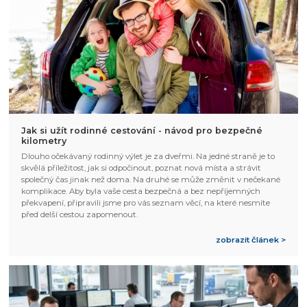
Jak si užít rodinné cestování - návod pro bezpečné
kilometry
Dlouho očekávaný rodinný výlet je za dveřmi. Na jedné straně je to
skvělá příležitost, jak si odpočinout, poznat nová místa a strávit
společný čas jinak než doma. Na druhé se může změnit v nečekané
komplikace. Aby byla vaše cesta bezpečná a bez nepříjemných
překvapení, připravili jsme pro vás seznam věcí, na které nesmíte
před delší cestou zapomenout.
zobrazit článek >