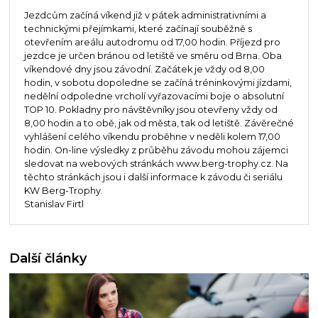
Jezdcům začíná víkend již v pátek administrativními a
technickými přejímkami, které začínají souběžně s
otevřením areálu autodromu od 17,00 hodin. Příjezd pro
jezdce je určen bránou od letiště ve směru od Brna. Oba
víkendové dny jsou závodní. Začátek je vždy od 8,00
hodin, v sobotu dopoledne se začíná tréninkovými jízdami,
nedělní odpoledne vrcholí vyřazovacími boje o absolutní
TOP 10. Pokladny pro návštěvníky jsou otevřeny vždy od
8,00 hodin a to obě, jak od města, tak od letiště. Závěrečné
vyhlášení celého víkendu proběhne v neděli kolem 17,00
hodin. On-line výsledky z průběhu závodu mohou zájemci
sledovat na webových stránkách www.berg-trophy.cz. Na
těchto stránkách jsou i další informace k závodu či seriálu
KW Berg-Trophy.
Stanislav Firtl
Další články