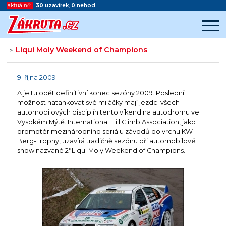
aktuálně:
30
uzavírek
,
0
nehod
Liqui Moly Weekend of Champions
>
Začátek reklamy
Konec reklamy
9. října 2009
A je tu opět definitivní konec sezóny 2009. Poslední
možnost natankovat své miláčky mají jezdci všech
automobilových disciplín tento víkend na autodromu ve
Vysokém Mýtě. International Hill Climb Association, jako
promotér mezinárodního seriálu závodů do vrchu KW
Berg-Trophy, uzavírá tradičně sezónu při automobilové
show nazvané 2°Liqui Moly Weekend of Champions.