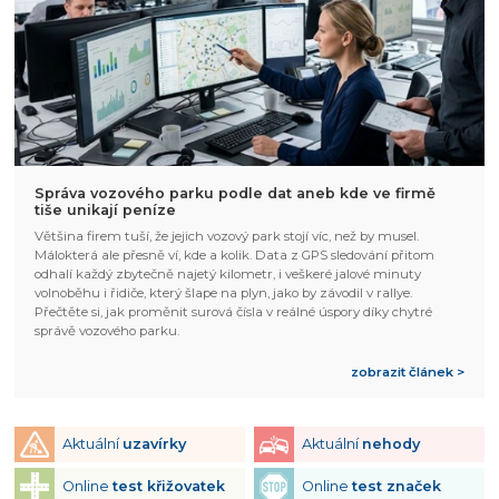
Správa vozového parku podle dat aneb kde ve firmě
tiše unikají peníze
Většina firem tuší, že jejich vozový park stojí víc, než by musel.
Málokterá ale přesně ví, kde a kolik. Data z GPS sledování přitom
odhalí každý zbytečně najetý kilometr, i veškeré jalové minuty
volnoběhu i řidiče, který šlape na plyn, jako by závodil v rallye.
Přečtěte si, jak proměnit surová čísla v reálné úspory díky chytré
správě vozového parku.
zobrazit článek >
Aktuální
uzavírky
Aktuální
nehody
Online
test křižovatek
Online
test značek