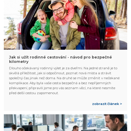
Jak si užít rodinné cestování - návod pro bezpečné
kilometry
Dlouho očekávaný rodinný výlet je za dveřmi. Na jedné straně je to
skvělá příležitost, jak si odpočinout, poznat nová místa a strávit
společný čas jinak než doma. Na druhé se může změnit v nečekané
komplikace. Aby byla vaše cesta bezpečná a bez nepříjemných
překvapení, připravili jsme pro vás seznam věcí, na které nesmíte
před delší cestou zapomenout.
zobrazit článek >