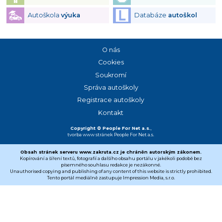
Autoškola
výuka
Databáze
autoškol
O nás
Cookies
Soukromí
Správa autoškoly
Registrace autoškoly
Kontakt
Copyright © People For Net a.s.
,
tvorba www stránek
People For Net a.s.
Obsah stránek serveru www.zakruta.cz je chráněn autorským zákonem.
Kopírování a šíření textů, fotografií a dalšího obsahu portálu v jakékoli podobě bez
písemného souhlasu redakce je nezákonné.
Unauthorised copying and publishing of any content of this website is strictly prohibited.
Tento portál mediálně zastupuje Impression Media, s.r.o.