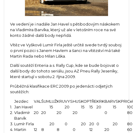
Ve vedení je i nadále Jan Havel s pětibodovým náskokem
na Vladimíra Barvíka, který už ale v letošním roce na své
konto žádné další body nepřidá.
Vítěz ve Vyškově Lumír Firla ještě určitě svede tvrdý souboj
o první pozici s Janem Havlem a šanci na vítězství má také
Martin Rada nebo Milan Liška.
Další soutěží Enteria a.s. Rally Cup, kde se bude bojovat o
další body do tohoto seriálu, jsou AZ Pneu Rally Jeseníky,
které startují v sobotu 2. října 2009.
Průběžná klasifikace ERC 2009 po jedenácti odjetých
soutěžích:
Jezdec
VAL
ŠUM
LUŽ
KRU
VYS
HUS
KOP
TŘE
KRK
BAR
VSK
PRI
Cel
1.
Jan Havel
15
20
15
15
20
15
10
2.
Vladimír
20
20
20
20
0
80
Barvík
3.
Lumír Firla
20
0
20
20
0
20
80
4.
Martin
12
8
8
0
12
20
60