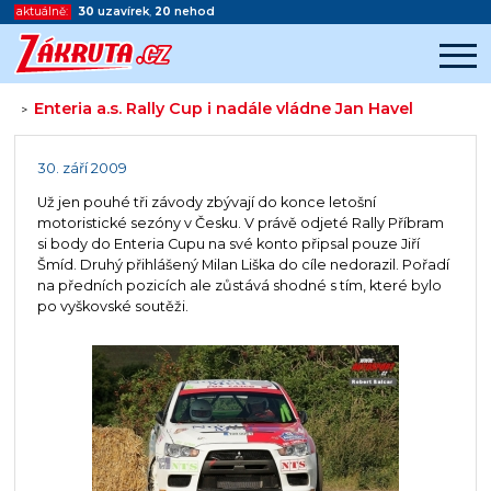
aktuálně:
30
uzavírek
,
20
nehod
Enteria a.s. Rally Cup i nadále vládne Jan Havel
>
Začátek reklamy
Konec reklamy
30. září 2009
Už jen pouhé tři závody zbývají do konce letošní
motoristické sezóny v Česku. V právě odjeté Rally Příbram
si body do Enteria Cupu na své konto připsal pouze Jiří
Šmíd. Druhý přihlášený Milan Liška do cíle nedorazil. Pořadí
na předních pozicích ale zůstává shodné s tím, které bylo
po vyškovské soutěži.