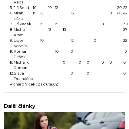
Rada
5.
Jiří Šmíd
10
10
12
20
52
6.
Milan
15
12
15
0
0
42
Liška
7.
Jiří Vacek
15
15
0
30
8.
Michal
12
15
27
Kraml
9.
Libor
10
12
0
22
Votava
10
Roman
10
0
10
Pešek
11.
Michalík
0
0
0
0
0
0
Roman
12.
Sláva
0
0
0
Ducháček
Richard Vlček ; Zákruta.CZ
Další články