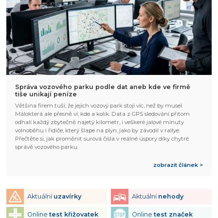
Správa vozového parku podle dat aneb kde ve firmě
tiše unikají peníze
Většina firem tuší, že jejich vozový park stojí víc, než by musel.
Málokterá ale přesně ví, kde a kolik. Data z GPS sledování přitom
odhalí každý zbytečně najetý kilometr, i veškeré jalové minuty
volnoběhu i řidiče, který šlape na plyn, jako by závodil v rallye.
Přečtěte si, jak proměnit surová čísla v reálné úspory díky chytré
správě vozového parku.
zobrazit článek >
Aktuální
uzavírky
Aktuální
nehody
Online
test křižovatek
Online
test značek