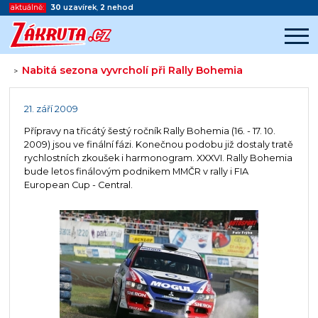
aktuálně:
30
uzavírek
,
2
nehod
Nabitá sezona vyvrcholí při Rally Bohemia
>
Začátek reklamy
Konec reklamy
21. září 2009
Přípravy na třicátý šestý ročník Rally Bohemia (16. - 17. 10.
2009) jsou ve finální fázi. Konečnou podobu již dostaly tratě
rychlostních zkoušek i harmonogram. XXXVI. Rally Bohemia
bude letos finálovým podnikem MMČR v rally i FIA
European Cup - Central.