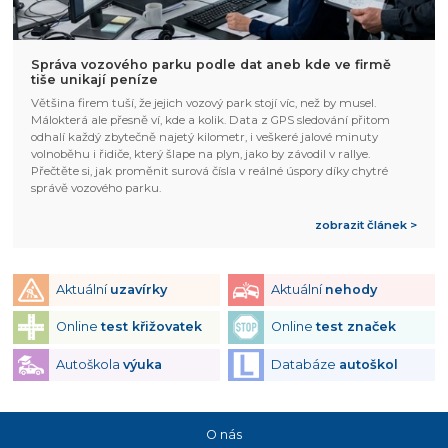
Správa vozového parku podle dat aneb kde ve firmě
tiše unikají peníze
Většina firem tuší, že jejich vozový park stojí víc, než by musel.
Málokterá ale přesně ví, kde a kolik. Data z GPS sledování přitom
odhalí každý zbytečně najetý kilometr, i veškeré jalové minuty
volnoběhu i řidiče, který šlape na plyn, jako by závodil v rallye.
Přečtěte si, jak proměnit surová čísla v reálné úspory díky chytré
správě vozového parku.
zobrazit článek >
Aktuální
uzavírky
Aktuální
nehody
Online
test křižovatek
Online
test značek
Autoškola
výuka
Databáze
autoškol
O nás