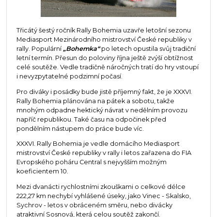
Třicátý šestý ročník Rally Bohemia uzavře letošní sezonu
Mediasport Mezinárodního mistrovství České republiky v
rally. Populární
„Bohemka“
po letech opustila svůj tradiční
letní termín. Přesun do poloviny října ještě zvýší obtížnost
celé soutěže. Vedle tradičně náročných tratí do hry vstoupí
i nevyzpytatelné podzimní počasí.
Pro diváky i posádky bude jistě příjemný fakt, že je XXXVI.
Rally Bohemia plánována na pátek a sobotu, takže
mnohým odpadne hektický návrat v nedělním provozu
napříč republikou. Také času na odpočinek před
pondělním nástupem do práce bude víc.
XXXVI. Rally Bohemia je vedle domácího Mediasport
mistrovství České republiky v rally i letos zařazena do FIA
Evropského poháru Central s nejvyšším možným
koeficientem 10.
Mezi dvanácti rychlostními zkouškami o celkové délce
222,27 km nechybí vyhlášené úseky, jako Vinec - Skalsko,
Sychrov - letos v obráceném směru, nebo divácky
atraktivní Sosnová, která celou soutěž zakončí.