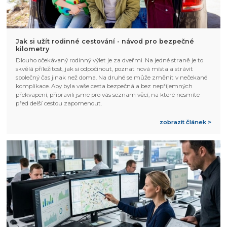
Jak si užít rodinné cestování - návod pro bezpečné
kilometry
Dlouho očekávaný rodinný výlet je za dveřmi. Na jedné straně je to
skvělá příležitost, jak si odpočinout, poznat nová místa a strávit
společný čas jinak než doma. Na druhé se může změnit v nečekané
komplikace. Aby byla vaše cesta bezpečná a bez nepříjemných
překvapení, připravili jsme pro vás seznam věcí, na které nesmíte
před delší cestou zapomenout.
zobrazit článek >