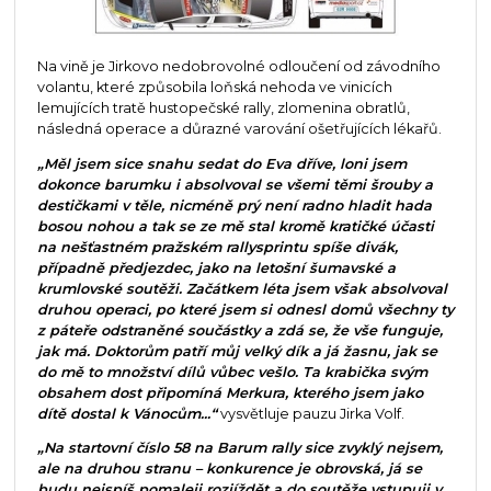
Na vině je Jirkovo nedobrovolné odloučení od závodního
volantu, které způsobila loňská nehoda ve vinicích
lemujících tratě hustopečské rally, zlomenina obratlů,
následná operace a důrazné varování ošetřujících lékařů.
„Měl jsem sice snahu sedat do Eva dříve, loni jsem
dokonce barumku i absolvoval se všemi těmi šrouby a
destičkami v těle, nicméně prý není radno hladit hada
bosou nohou a tak se ze mě stal kromě kratičké účasti
na nešťastném pražském rallysprintu spíše divák,
případně předjezdec, jako na letošní šumavské a
krumlovské soutěži. Začátkem léta jsem však absolvoval
druhou operaci, po které jsem si odnesl domů všechny ty
z páteře odstraněné součástky a zdá se, že vše funguje,
jak má. Doktorům patří můj velký dík a já žasnu, jak se
do mě to množství dílů vůbec vešlo. Ta krabička svým
obsahem dost připomíná Merkura, kterého jsem jako
dítě dostal k Vánocům...“
vysvětluje pauzu Jirka Volf.
„Na startovní číslo 58 na Barum rally sice zvyklý nejsem,
ale na druhou stranu – konkurence je obrovská, já se
budu nejspíš pomaleji rozjíždět a do soutěže vstupuji v