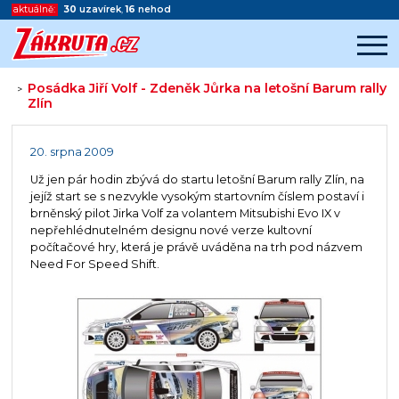
aktuálně:
30
uzavírek
,
16
nehod
Posádka Jiří Volf - Zdeněk Jůrka na letošní Barum rally
>
Zlín
Začátek reklamy
Konec reklamy
20. srpna 2009
Už jen pár hodin zbývá do startu letošní Barum rally Zlín, na
jejíž start se s nezvykle vysokým startovním číslem postaví i
brněnský pilot Jirka Volf za volantem Mitsubishi Evo IX v
nepřehlédnutelném designu nové verze kultovní
počítačové hry, která je právě uváděna na trh pod názvem
Need For Speed Shift.