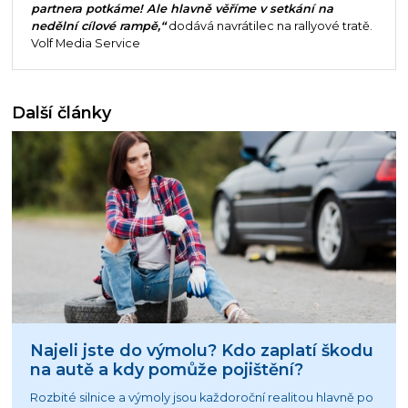
partnera potkáme! Ale hlavně věříme v setkání na
nedělní cílové rampě,“
dodává navrátilec na rallyové tratě.
Volf Media Service
Další články
Najeli jste do výmolu? Kdo zaplatí škodu
na autě a kdy pomůže pojištění?
Rozbité silnice a výmoly jsou každoroční realitou hlavně po