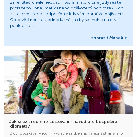
zimě. Stačí chvíle nepozornosti a místo klidné jízdy řešíte
proraženou pneumatiku nebo poškozený podvozek. Kdo
za takovou škodu odpovídá a kdy vám pomůže pojištění?
Odpověď není tak jednoduchá, jak by se mohlo na první
pohled zdát.
zobrazit článek >
Jak si užít rodinné cestování - návod pro bezpečné
kilometry
Dlouho očekávaný rodinný výlet je za dveřmi. Na jedné straně je to