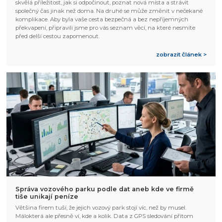
skvělá příležitost, jak si odpočinout, poznat nová místa a strávit
společný čas jinak než doma. Na druhé se může změnit v nečekané
komplikace. Aby byla vaše cesta bezpečná a bez nepříjemných
překvapení, připravili jsme pro vás seznam věcí, na které nesmíte
před delší cestou zapomenout.
zobrazit článek >
Správa vozového parku podle dat aneb kde ve firmě
tiše unikají peníze
Většina firem tuší, že jejich vozový park stojí víc, než by musel.
Málokterá ale přesně ví, kde a kolik. Data z GPS sledování přitom