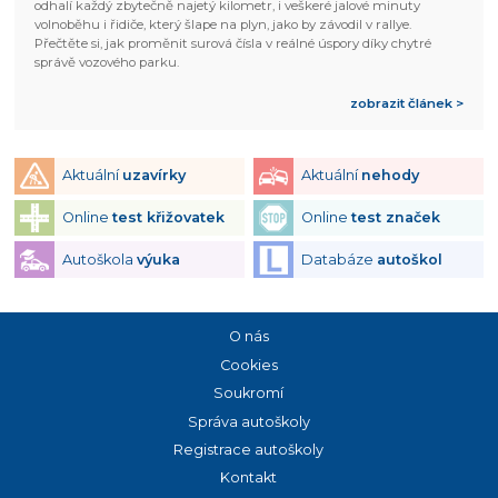
odhalí každý zbytečně najetý kilometr, i veškeré jalové minuty
volnoběhu i řidiče, který šlape na plyn, jako by závodil v rallye.
Přečtěte si, jak proměnit surová čísla v reálné úspory díky chytré
správě vozového parku.
zobrazit článek >
Aktuální
uzavírky
Aktuální
nehody
Online
test křižovatek
Online
test značek
Autoškola
výuka
Databáze
autoškol
O nás
Cookies
Soukromí
Správa autoškoly
Registrace autoškoly
Kontakt