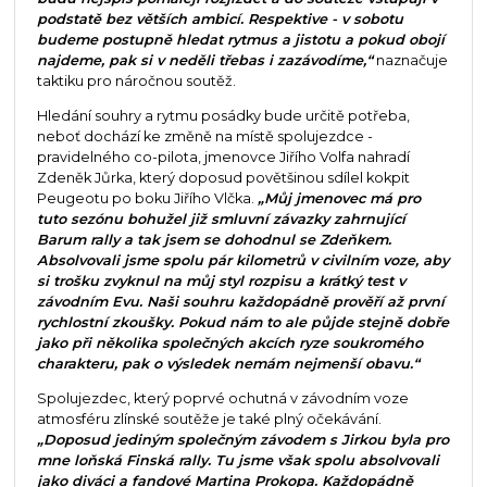
podstatě bez větších ambicí. Respektive - v sobotu
budeme postupně hledat rytmus a jistotu a pokud obojí
najdeme, pak si v neděli třebas i zazávodíme,“
naznačuje
taktiku pro náročnou soutěž.
Hledání souhry a rytmu posádky bude určitě potřeba,
neboť dochází ke změně na místě spolujezdce -
pravidelného co-pilota, jmenovce Jiřího Volfa nahradí
Zdeněk Jůrka, který doposud povětšinou sdílel kokpit
Peugeotu po boku Jiřího Vlčka.
„Můj jmenovec má pro
tuto sezónu bohužel již smluvní závazky zahrnující
Barum rally a tak jsem se dohodnul se Zdeňkem.
Absolvovali jsme spolu pár kilometrů v civilním voze, aby
si trošku zvyknul na můj styl rozpisu a krátký test v
závodním Evu. Naši souhru každopádně prověří až první
rychlostní zkoušky. Pokud nám to ale půjde stejně dobře
jako při několika společných akcích ryze soukromého
charakteru, pak o výsledek nemám nejmenší obavu.“
Spolujezdec, který poprvé ochutná v závodním voze
atmosféru zlínské soutěže je také plný očekávání.
„Doposud jediným společným závodem s Jirkou byla pro
mne loňská Finská rally. Tu jsme však spolu absolvovali
jako diváci a fandové Martina Prokopa. Každopádně