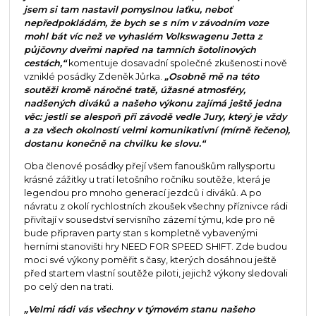
jsem si tam nastavil pomyslnou laťku, neboť
nepředpokládám, že bych se s ním v závodním voze
mohl bát víc než ve vyhaslém Volkswagenu Jetta z
půjčovny dveřmi napřed na tamních šotolinových
cestách,“
komentuje dosavadní společné zkušenosti nově
vzniklé posádky Zdeněk Jůrka.
„Osobně mě na této
soutěži kromě náročné tratě, úžasné atmosféry,
nadšených diváků a našeho výkonu zajímá ještě jedna
věc: jestli se alespoň při závodě vedle Jury, který je vždy
a za všech okolností velmi komunikativní (mírně řečeno),
dostanu konečně na chvilku ke slovu.“
Oba členové posádky přejí všem fanouškům rallysportu
krásné zážitky u tratí letošního ročníku soutěže, která je
legendou pro mnoho generací jezdců i diváků. A po
návratu z okolí rychlostních zkoušek všechny příznivce rádi
přivítají v sousedství servisního zázemí týmu, kde pro ně
bude připraven party stan s kompletně vybavenými
herními stanovišti hry NEED FOR SPEED SHIFT. Zde budou
moci své výkony poměřit s časy, kterých dosáhnou ještě
před startem vlastní soutěže piloti, jejichž výkony sledovali
po celý den na trati.
„Velmi rádi vás všechny v týmovém stanu našeho