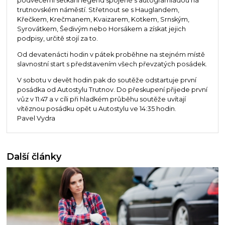
podvečerní setkání legend spojené s autogramiádou na
trutnovském náměstí. Střetnout se s Hauglandem,
Křečkem, Krečmanem, Kvaizarem, Kotkem, Srnským,
Syrovátkem, Šedivým nebo Horsákem a získat jejich
podpisy, určitě stojí za to.
Od devatenácti hodin v pátek proběhne na stejném místě
slavnostní start s představením všech převzatých posádek.
V sobotu v devět hodin pak do soutěže odstartuje první
posádka od Autostylu Trutnov. Do přeskupení přijede první
vůz v 11:47 a v cíli při hladkém průběhu soutěže uvítají
vítěznou posádku opět u Autostylu ve 14:35 hodin.
Pavel Vydra
Další články