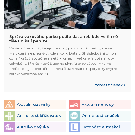
Správa vozového parku podle dat aneb kde ve firmě
tiše unikají peníze
Většina firem tuší, že jejich vozový park stojí víc, než by musel.
Málokterá ale přesně ví, kde a kolik. Data z GPS sledování přitom
odhalí každý zbytečně najetý kilometr, i veškeré jalové minuty
volnoběhu i řidiče, který šlape na plyn, jako by závodil v rallye.
Přečtěte si, jak proměnit surová čísla v reálné úspory díky chytré
správě vozového parku.
zobrazit článek >
Aktuální
uzavírky
Aktuální
nehody
Online
test křižovatek
Online
test značek
Autoškola
výuka
Databáze
autoškol