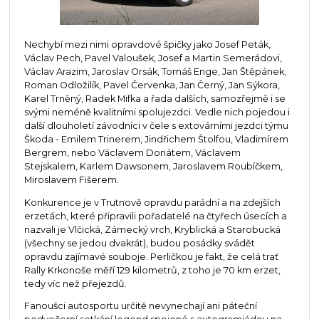
Nechybí mezi nimi opravdové špičky jako Josef Peták,
Václav Pech, Pavel Valoušek, Josef a Martin Semerádovi,
Václav Arazim, Jaroslav Orsák, Tomáš Enge, Jan Štěpánek,
Roman Odložilík, Pavel Červenka, Jan Černý, Jan Sýkora,
Karel Trněný, Radek Mifka a řada dalších, samozřejmě i se
svými neméně kvalitními spolujezdci. Vedle nich pojedou i
další dlouholetí závodníci v čele s extovárními jezdci týmu
Škoda - Emilem Trinerem, Jindřichem Štolfou, Vladimírem
Bergrem, nebo Václavem Donátem, Václavem
Stejskalem, Karlem Dawsonem, Jaroslavem Roubíčkem,
Miroslavem Fišerem.
Konkurence je v Trutnově opravdu parádní a na zdejších
erzetách, které připravili pořadatelé na čtyřech úsecích a
nazvali je Vlčická, Zámecký vrch, Kryblická a Starobucká
(všechny se jedou dvakrát), budou posádky svádět
opravdu zajímavé souboje. Perličkou je fakt, že celá trať
Rally Krkonoše měří 129 kilometrů, z toho je 70 km erzet,
tedy víc než přejezdů.
Fanoušci autosportu určitě nevynechají ani páteční