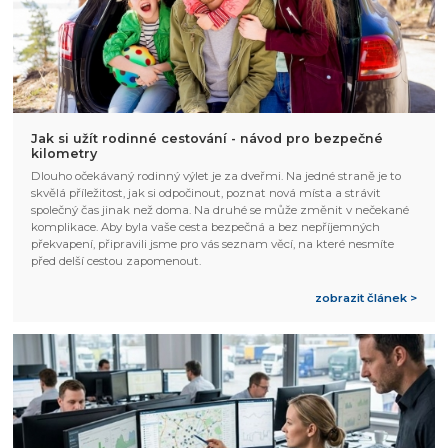
Jak si užít rodinné cestování - návod pro bezpečné
kilometry
Dlouho očekávaný rodinný výlet je za dveřmi. Na jedné straně je to
skvělá příležitost, jak si odpočinout, poznat nová místa a strávit
společný čas jinak než doma. Na druhé se může změnit v nečekané
komplikace. Aby byla vaše cesta bezpečná a bez nepříjemných
překvapení, připravili jsme pro vás seznam věcí, na které nesmíte
před delší cestou zapomenout.
zobrazit článek >