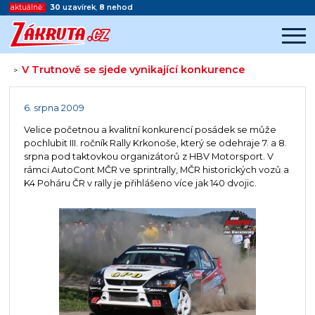
aktuálně:
30
uzavírek
,
8
nehod
V Trutnově se sjede vynikající konkurence
>
Začátek reklamy
Konec reklamy
6. srpna 2009
Velice početnou a kvalitní konkurencí posádek se může
pochlubit III. ročník Rally Krkonoše, který se odehraje 7. a 8.
srpna pod taktovkou organizátorů z HBV Motorsport. V
rámci AutoCont MČR ve sprintrally, MČR historických vozů a
K4 Poháru ČR v rally je přihlášeno více jak 140 dvojic.