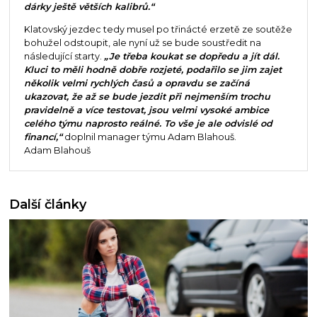
dárky ještě větších kalibrů.“
Klatovský jezdec tedy musel po třinácté erzetě ze soutěže
bohužel odstoupit, ale nyní už se bude soustředit na
následující starty.
„Je třeba koukat se dopředu a jít dál.
Kluci to měli hodně dobře rozjeté, podařilo se jim zajet
několik velmi rychlých časů a opravdu se začíná
ukazovat, že až se bude jezdit při nejmenším trochu
pravidelně a více testovat, jsou velmi vysoké ambice
celého týmu naprosto reálné. To vše je ale odvislé od
financí,“
doplnil manager týmu Adam Blahouš.
Adam Blahouš
Další články