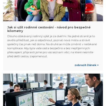
Jak si užít rodinné cestování - návod pro bezpečné
kilometry
Dlouho očekávaný rodinný výlet je za dveřmi. Na jedné straně je to
skvělá příležitost, jak si odpočinout, poznat nová místa a strávit
společný čas jinak než doma. Na druhé se může změnit v nečekané
komplikace. Aby byla vaše cesta bezpečná a bez nepříjemných
překvapení, připravili jsme pro vás seznam věcí, na které nesmíte
před delší cestou zapomenout.
zobrazit článek >