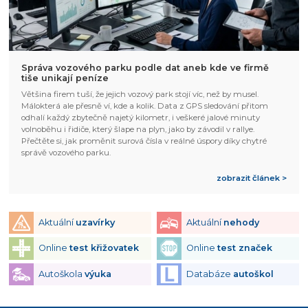
Správa vozového parku podle dat aneb kde ve firmě
tiše unikají peníze
Většina firem tuší, že jejich vozový park stojí víc, než by musel.
Málokterá ale přesně ví, kde a kolik. Data z GPS sledování přitom
odhalí každý zbytečně najetý kilometr, i veškeré jalové minuty
volnoběhu i řidiče, který šlape na plyn, jako by závodil v rallye.
Přečtěte si, jak proměnit surová čísla v reálné úspory díky chytré
správě vozového parku.
zobrazit článek >
Aktuální
uzavírky
Aktuální
nehody
Online
test křižovatek
Online
test značek
Autoškola
výuka
Databáze
autoškol