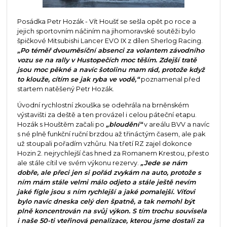
Posádka Petr Hozák - Vít Houšť se sešla opět po roce a
jejich sportovním náčiním na jihomoravské soutěži bylo
špičkové Mitsubishi Lancer EVO IX z dílen Sherlog Racing.
„Po téměř dvouměsíční absenci za volantem závodního
vozu se na rally v Hustopečích moc těším. Zdejší tratě
jsou moc pěkné a navíc šotolinu mam rád, protože když
to klouže, cítím se jak ryba ve vodě,“
poznamenal před
startem natěšený Petr Hozák.
Úvodní rychlostní zkouška se odehrála na brněnském
výstavišti za deště a ten provázel i celou páteční etapu.
Hozák s Houštěm začali po
„bloudění“
v areálu BVV a navíc
s né plně funkční ruční brzdou až třináctým časem, ale pak
už stoupali pořadím vzhůru. Na třetí RZ zajel dokonce
Hozin 2. nejrychlejší čas hned za Romanem Krestou, přesto
ale stále cítil ve svém výkonu rezervy.
„Jede se nám
dobře, ale přeci jen si pořád zvykám na auto, protože s
ním mám stále velmi málo odjeto a stále ještě nevím
jaké fígle jsou s ním rychlejší a jaké pomalejší. Víťovi
bylo navíc dneska celý den špatně, a tak nemohl být
plně koncentrován na svůj výkon. S tím trochu souvisela
i naše 50-ti vteřinová penalizace, kterou jsme dostali za