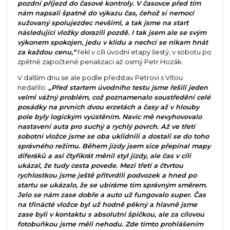
pozdní příjezd do časové kontroly. V časovce před tím
nám napsali špatně do výkazu čas, čehož si nemocí
sužovaný spolujezdec nevšiml, a tak jsme na start
následující vložky dorazili pozdě. I tak jsem ale se svým
výkonem spokojen, jedu v klidu a nechci se nikam hnát
za každou cenu,“
řekl v cíli úvodní etapy šestý, v sobotu po
zpětně započtené penalizaci až osmý Petr Hozák.
V dalším dnu se ale podle představ Petrovi s Víťou
nedařilo.
„Před startem úvodního testu jsme řešili jeden
velmi vážný problém, což poznamenalo soustředění celé
posádky na prvních dvou erzetách a časy až v hlouby
pole byly logickým vyústěním. Navíc mě nevyhovovalo
nastavení auta pro suchý a rychlý povrch. Až ve třetí
sobotní vložce jsme se oba uklidnili a dostali se do toho
správného režimu. Během jízdy jsem sice přepínal mapy
diferáků a asi čtyřikrát měnil styl jízdy, ale čas v cíli
ukázal, že tudy cesta povede. Mezi třetí a čtvrtou
rychlostkou jsme ještě přitvrdili podvozek a hned po
startu se ukázalo, že se ubíráme tím správným směrem.
Jelo se nám zase dobře a auto už fungovalo super. Čas
na třinácté vložce byl už hodně pěkný a hlavně jsme
zase byli v kontaktu s absolutní špičkou, ale za cílovou
fotobuňkou jsme měli nehodu. Zde tímto prohlášením