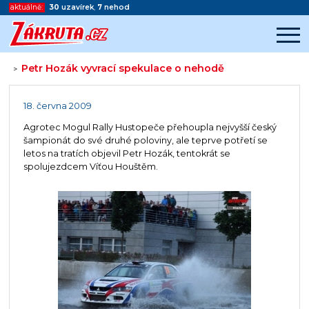
aktuálně:
30
uzavírek
,
7
nehod
Petr Hozák vyvrací spekulace o nehodě
>
Začátek reklamy
Konec reklamy
18. června 2009
Agrotec Mogul Rally Hustopeče přehoupla nejvyšší český
šampionát do své druhé poloviny, ale teprve potřetí se
letos na tratích objevil Petr Hozák, tentokrát se
spolujezdcem Víťou Houštěm.