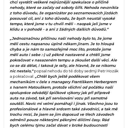
chci vyvrátit veškeré nejrůznější spekulace o příčině
nehody, které se začaly od soboty šířit. Nehoda nevznikla
z toho důvodu, že organizátor po seznamovacích jízdách
posouval cíl, ani z toho důvodu, že bych neustál vysoké
tempo, které jsme v tu chvíli měli - naopak jeli jsme v
klidu a v pohodě - a ani z žádných dalších důvodů.“
„Jednoznačnou příčinou naší nehody bylo to, že jsme
měli cestu napsanou úplně někam jinam. Je to hloupá
chyba a je nám to samozřejmě moc líto, protože jsme
měli auto i sebe :-) už pěkně nastavené a chtěli jsme
pokračovat v nasazeném tempu a zkoušet další věci. Ale
co se dá dělat, i taková je rally, ale hlavně, že se nikomu
nic nestalo,“
popsal nehodu do té doby sedmý Petr Hozák
a pokračoval:
„Chtěl bych ještě poděkovat všem
mechanikům v čele s managery Františkem Herbergrem
s Ivanem Matouškem, protože všichni od počátku naší
spolupráce odvádějí špičkové výkony jak při přípravě
auta na závod, tak při servisování vozu při samotné
soutěži. Navíc mi velmi pomáhají i jinak. Všechno jsou to
profesionálové a hlavně srdcem také závodníci, a tak mě
trochu mrzí, že jsem se jim doposud ve třech závodech
odměnil pouze některými pěknými dílčími časy. Rád
bych celému týmu začal dávat v brzké budoucnosti