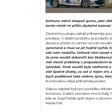
Kohoutu měnit alespoň gumu, jako větš
tomto místě mi přišlo zbytečné katovat,
Závěrečnou etapu zahájil příbramský je
představ. V dalším průběhu se podařilo smíš
zkoušce, přesto to úsměv na tváři neuděl
vyrovnaná a musí se jet hodně rychle. K
zde nám nedařilo. Celkově nám závod ne
že jsme soutěž dokončili bez škrábanců 
měl menší problémy s propadáváním brz
výsledek. Jinak soutěž byla nádherná 
stát špatně diváky, za což si nejen oni,
bych poděkovat také celému týmu, kter
krumlovskou rallye příbramský jezdec.
Slabou náplastí bylo pro posádku vítězstv
Achsovou. Dalším závodem Hroch Rally T
kde se Josef Peták opět objeví s Libor
Marek Felt