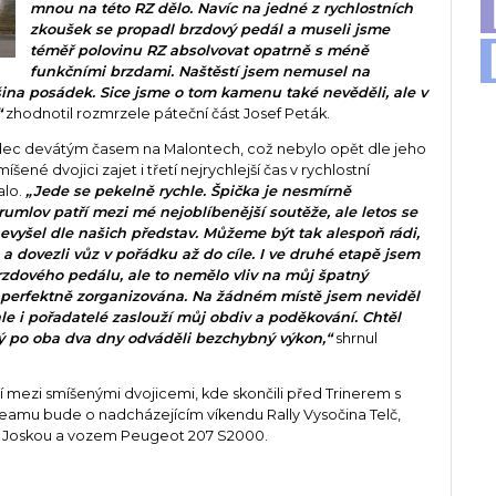
mnou na této RZ dělo. Navíc na jedné z rychlostních
zkoušek se propadl brzdový pedál a museli jsme
téměř polovinu RZ absolvovat opatrně s méně
funkčními brzdami. Naštěstí jsem nemusel na
ina posádek. Sice jsme o tom kamenu také nevěděli, ale v
“
zhodnotil rozmrzele páteční část Josef Peták.
zdec devátým časem na Malontech, což nebylo opět dle jeho
ené dvojici zajet i třetí nejrychlejší čas v rychlostní
alo.
„Jede se pekelně rychle. Špička je nesmírně
rumlov patří mezi mé nejoblíbenější soutěže, ale letos se
vyšel dle našich představ. Můžeme být tak alespoň rádi,
a dovezli vůz v pořádku až do cíle. I ve druhé etapě jsem
dového pedálu, ale to nemělo vliv na můj špatný
a perfektně zorganizována. Na žádném místě jsem neviděl
 ale i pořadatelé zaslouží můj obdiv a poděkování. Chtěl
ý po oba dva dny odváděli bezchybný výkon,“
shrnul
í mezi smíšenými dvojicemi, kde skončili před Trinerem s
eamu bude o nadcházejícím víkendu Rally Vysočina Telč,
em Joskou a vozem Peugeot 207 S2000.