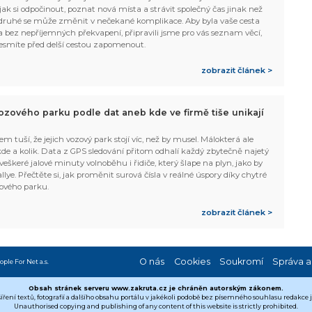
, jak si odpočinout, poznat nová místa a strávit společný čas jinak než
ruhé se může změnit v nečekané komplikace. Aby byla vaše cesta
 bez nepříjemných překvapení, připravili jsme pro vás seznam věcí,
esmíte před delší cestou zapomenout.
zobrazit článek >
ozového parku podle dat aneb kde ve firmě tiše unikají
em tuší, že jejich vozový park stojí víc, než by musel. Málokterá ale
 kde a kolik. Data z GPS sledování přitom odhalí každý zbytečně najetý
 veškeré jalové minuty volnoběhu i řidiče, který šlape na plyn, jako by
allye. Přečtěte si, jak proměnit surová čísla v reálné úspory díky chytré
ového parku.
zobrazit článek >
O nás
Cookies
Soukromí
Správa a
ople For Net a.s.
Obsah stránek serveru www.zakruta.cz je chráněn autorským zákonem.
šíření textů, fotografií a dalšího obsahu portálu v jakékoli podobě bez písemného souhlasu redakce
Unauthorised copying and publishing of any content of this website is strictly prohibited.