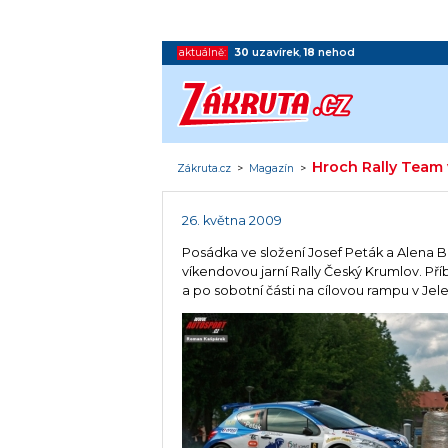
aktuálně:
30
uzavírek
,
18
nehod
Hroch Rally Team
Zákruta.cz
>
Magazín
>
26. května 2009
Posádka ve složení Josef Peták a Alena
víkendovou jarní Rally Český Krumlov. Př
a po sobotní části na cílovou rampu v Je