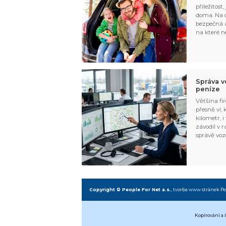
příležitost
doma. Na d
bezpečná a
na které n
Správa v
peníze
Většina fir
přesně ví,
kilometr, i
závodil v r
správě voz
Copyright © People For Net a.s.
,
tvorba www stránek
Pe
Kopírování a 