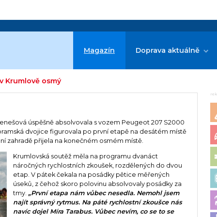
Magazín
Doprava aktuálně
 v Krumlově osmý
re
 Benešová úspěšně absolvovala s vozem Peugeot 207 S2000
íbramská dvojice figurovala po první etapě na desátém místě
lení zahradě přijela na konečném osmém místě.
Krumlovská soutěž měla na programu dvanáct
náročných rychlostních zkoušek, rozdělených do dvou
etap. V pátek čekala na posádky pětice měřených
úseků, z čehož skoro polovinu absolvovaly posádky za
tmy.
„První etapa nám vůbec nesedla. Nemohl jsem
najít správný rytmus. Na páté rychlostní zkoušce nás
navíc dojel Míra Tarabus. Vůbec nevím, co se to se