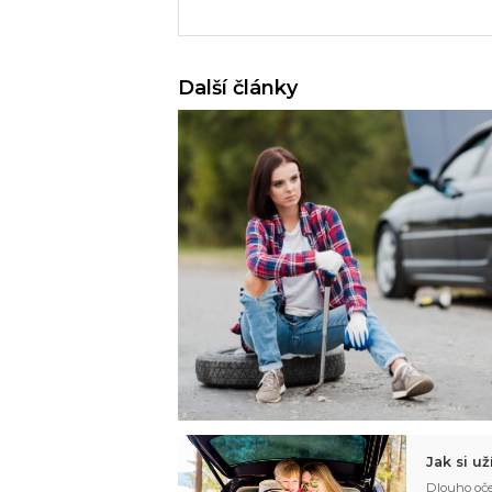
Další články
Jak si u
Dlouho oče