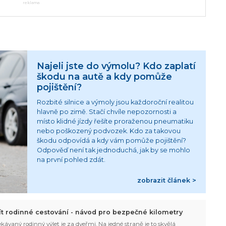
reklama
Najeli jste do výmolu? Kdo zaplatí
škodu na autě a kdy pomůže
pojištění?
Rozbité silnice a výmoly jsou každoroční realitou
hlavně po zimě. Stačí chvíle nepozornosti a
místo klidné jízdy řešíte proraženou pneumatiku
nebo poškozený podvozek. Kdo za takovou
škodu odpovídá a kdy vám pomůže pojištění?
Odpověď není tak jednoduchá, jak by se mohlo
na první pohled zdát.
zobrazit článek >
žít rodinné cestování - návod pro bezpečné kilometry
kávaný rodinný výlet je za dveřmi. Na jedné straně je to skvělá