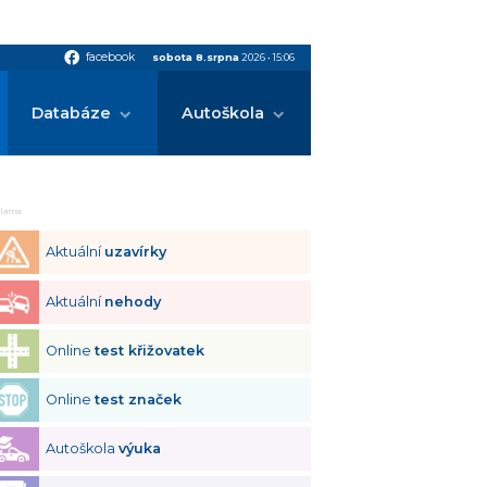
facebook
facebook
sobota 8.srpna
2026
•
15:06
Databáze
Autoškola
klama
Aktuální
uzavírky
Aktuální
nehody
Online
test křižovatek
Online
test značek
Autoškola
výuka