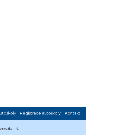
utoškoly
Registrace autoškoly
Kontakt
 je nezákonné.