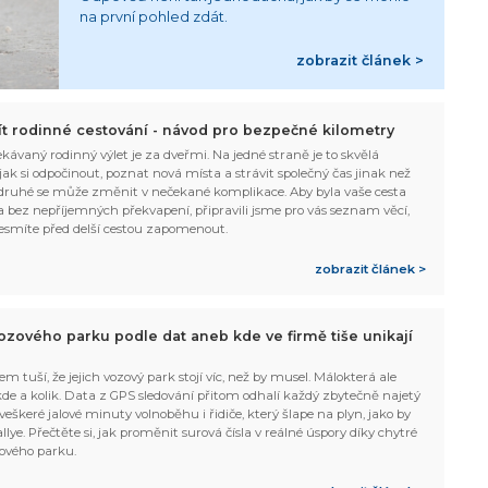
na první pohled zdát.
zobrazit článek >
žít rodinné cestování - návod pro bezpečné kilometry
kávaný rodinný výlet je za dveřmi. Na jedné straně je to skvělá
, jak si odpočinout, poznat nová místa a strávit společný čas jinak než
ruhé se může změnit v nečekané komplikace. Aby byla vaše cesta
 bez nepříjemných překvapení, připravili jsme pro vás seznam věcí,
esmíte před delší cestou zapomenout.
zobrazit článek >
ozového parku podle dat aneb kde ve firmě tiše unikají
em tuší, že jejich vozový park stojí víc, než by musel. Málokterá ale
 kde a kolik. Data z GPS sledování přitom odhalí každý zbytečně najetý
 veškeré jalové minuty volnoběhu i řidiče, který šlape na plyn, jako by
allye. Přečtěte si, jak proměnit surová čísla v reálné úspory díky chytré
ového parku.