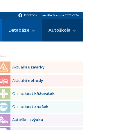
facebook
facebook
neděle 9.srpna
2026
•
9:34
Databáze
Autoškola
klama
Aktuální
uzavírky
Aktuální
nehody
Online
test křižovatek
Online
test značek
Autoškola
výuka