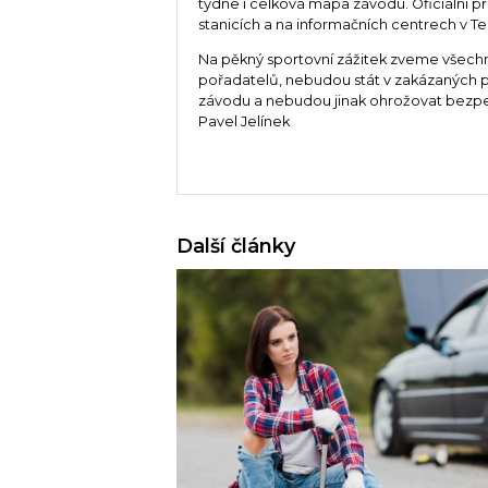
týdne i celková mapa závodu. Oficiální 
stanicích a na informačních centrech v Telč
Na pěkný sportovní zážitek zveme všechny
pořadatelů, nebudou stát v zakázaných p
závodu a nebudou jinak ohrožovat bezpeč
Pavel Jelínek
Další články