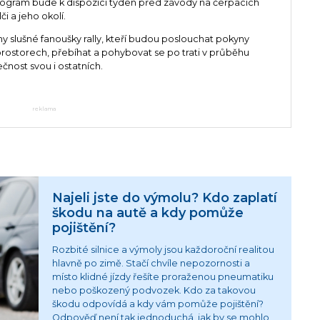
program bude k dispozici týden před závody na čerpacích
i a jeho okolí.
 slušné fanoušky rally, kteří budou poslouchat pokyny
rostorech, přebíhat a pohybovat se po trati v průběhu
nost svou i ostatních.
reklama
Najeli jste do výmolu? Kdo zaplatí
škodu na autě a kdy pomůže
pojištění?
Rozbité silnice a výmoly jsou každoroční realitou
hlavně po zimě. Stačí chvíle nepozornosti a
místo klidné jízdy řešíte proraženou pneumatiku
nebo poškozený podvozek. Kdo za takovou
škodu odpovídá a kdy vám pomůže pojištění?
Odpověď není tak jednoduchá, jak by se mohlo