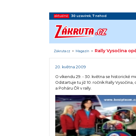
aktuálně:
30
uzavírek
,
7
nehod
Rally Vysočina opě
Zákruta.cz
>
Magazín
>
20. května 2009
O víkendu 29. - 30. května se historické 
Odstartuje tu již 10. ročník Rally Vysočin
a Poháru ČR v rally.