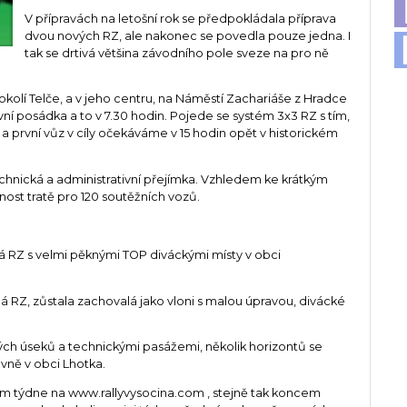
V přípravách na letošní rok se předpokládala příprava
dvou nových RZ, ale nakonec se povedla pouze jedna. I
tak se drtivá většina závodního pole sveze na pro ně
kolí Telče, a v jeho centru, na Náměstí Zachariáše z Hradce
ní posádka a to v 7.30 hodin. Pojede se systém 3x3 RZ s tím,
 a první vůz v cíly očekáváme v 15 hodin opět v historickém
 technická a administrativní přejímka. Vzhledem ke krátkým
ost tratě pro 120 soutěžních vozů.
lá RZ s velmi pěknými TOP diváckými místy v obci
čná RZ, zůstala zachovalá jako vloni s malou úpravou, divácké
chlých úseků a technickými pasážemi, několik horizontů se
vně v obci Lhotka.
m týdne na www.rallyvysocina.com , stejně tak koncem