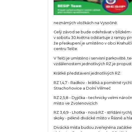
neznámých vložkách na Vysočině.
Celý závod se bude odehrávat v blízkém o
v sobotu 30.května odstartuje z rampy prv
že přeskupení je umístěno v obci Krahulčí
centru Telče.
V Telči je umístěno i servisní parkoviště,
vzdálenostem jednotlivých RZ je propustn
Krátké představení jednotlivých RZ:
RZ 1,4,7 - Radkov - krátká a poměrně rych
Strachoňovice a Dolní Vilímeč
RZ 2,5,8 - Dyjička - technicky velmi náro
místo ve Zvolenovicích
RZ 3,6,9 - Lhotka - nová RZ - střídání ry
skoky - pěkné divácké místo v Řásné a hla
Divácká místa budou zveřejněna začátke