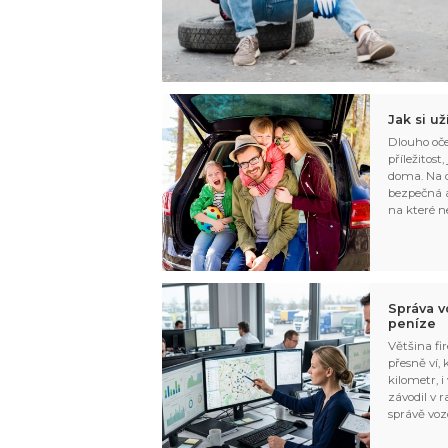
Jak si u
Dlouho oče
příležitost
doma. Na d
bezpečná a
na které n
Správa v
peníze
Většina fir
přesně ví,
kilometr, i
závodil v r
správě voz