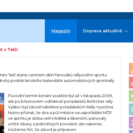
Magazín
Doprava aktuálně
t v Telči
re
město Telč stane centrem dění fanoušků rallyového sportu.
a, druhý podnik letošního kalendáře automobilových sprintrally
Původní termín konání soutěže byl až v listopadu 2009,
ale po březnovém odřeknutí pořadatelů Böttcher rally
Vyškov byl závod nabídnut pořadatelům Rally Vysočina.
Nutno přiznat, že dva a půl měsíce na uspořádání MČR
ve sprintu je doba velmi krátká a šibeniční, panovaly
určité obavy z jednotlivých povolení, ale nakonec
můžeme říct, že závod je připraven.