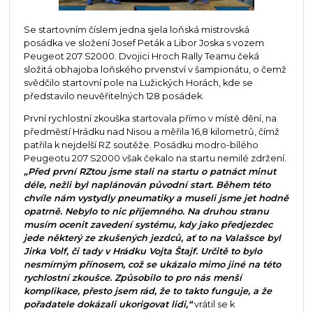
Se startovním číslem jedna sjela loňská mistrovská
posádka ve složení Josef Peták a Libor Joska s vozem
Peugeot 207 S2000. Dvojici Hroch Rally Teamu čeká
složitá obhajoba loňského prvenství v šampionátu, o čemž
svědčilo startovní pole na Lužických Horách, kde se
představilo neuvěřitelných 128 posádek.
První rychlostní zkouška startovala přímo v místě dění, na
předměstí Hrádku nad Nisou a měřila 16,8 kilometrů, čímž
patřila k nejdelší RZ soutěže. Posádku modro-bílého
Peugeotu 207 S2000 však čekalo na startu nemilé zdržení.
„Před první RZtou jsme stali na startu o patnáct minut
déle, nežli byl naplánován původní start. Během této
chvíle nám vystydly pneumatiky a museli jsme jet hodně
opatrně. Nebylo to nic příjemného. Na druhou stranu
musím ocenit zavedení systému, kdy jako předjezdec
jede některý ze zkušených jezdců, ať to na Valašsce byl
Jirka Volf, či tady v Hrádku Vojta Štajf. Určitě to bylo
nesmírným přínosem, což se ukázalo mimo jiné na této
rychlostní zkoušce. Způsobilo to pro nás menší
komplikace, přesto jsem rád, že to takto funguje, a že
pořadatele dokázali ukorigovat lidi,“
vrátil se k