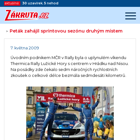
aktuálně:
30
uzavírek
,
5
nehod
Peták zahájil sprintovou sezónu druhým místem
>
Začátek reklamy
Konec reklamy
7. května 2009
Úvodním podnikem MČR v Rally byla o uplynulém víkendu
Thermica Rally Lužické Hory s centrem v Hrádku nad Nisou.
Na posádky zde čekalo sedm náročných rychlostních
zkoušek o celkové délce bezmála sedmdesáti kilometrů.