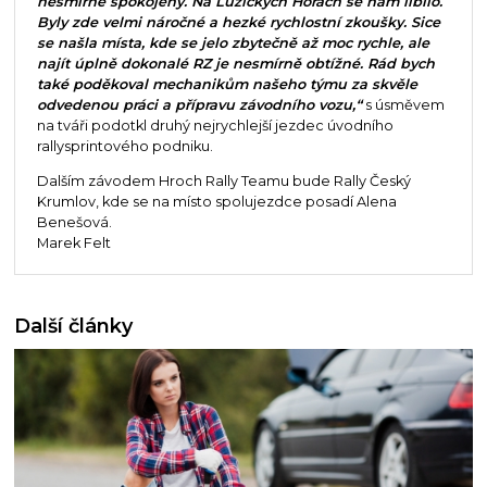
nesmírně spokojený. Na Lužických Horách se nám líbilo.
Byly zde velmi náročné a hezké rychlostní zkoušky. Sice
se našla místa, kde se jelo zbytečně až moc rychle, ale
najít úplně dokonalé RZ je nesmírně obtížné. Rád bych
také poděkoval mechanikům našeho týmu za skvěle
odvedenou práci a přípravu závodního vozu,“
s úsměvem
na tváři podotkl druhý nejrychlejší jezdec úvodního
rallysprintového podniku.
Dalším závodem Hroch Rally Teamu bude Rally Český
Krumlov, kde se na místo spolujezdce posadí Alena
Benešová.
Marek Felt
Další články