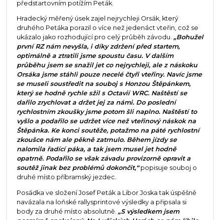
předstartovním potížím Peták.
Hradecký měřený úsek zajel nejrychleji Orsák, který
druhého Petáka porazil o více než jedenáct vteřin, což se
ukázalo jako rozhodující pro celý průběh závodu.
„Bohužel
první RZ nám nevyšla, i díky zdržení před startem,
optimálně a ztratili jsme spoustu času. V dalším
průběhu jsem se snažil jet co nejrychleji, ale z náskoku
Orsáka jsme stáhli pouze necelé čtyři vteřiny. Navíc jsme
se museli soustředit na souboj s Honzou Štěpánkem,
který se hodně rychle sžil s Octavií WRC. Naštěstí se
dařilo zrychlovat a držet jej za námi. Do poslední
rychlostním zkoušky jsme potom šli naplno. Naštěstí to
vyšlo a podařilo se udržet více než vteřinový náskok na
Štěpánka. Ke konci soutěže, potažmo na páté rychlostní
zkoušce nám ale pěkně zatrnulo. Během jízdy se
nalomila řadící páka, a tak jsem musel jet hodně
opatrně. Podařilo se však závadu provizorně opravit a
soutěž jinak bez problémů dokončit,“
popisuje souboj o
druhé místo příbramský jezdec.
Posádka ve složení Josef Peták a Libor Joska tak úspěšně
navázala na loňské rallysprintové výsledky a připsala si
body za druhé místo absolutně.
„S výsledkem jsem