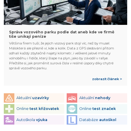
Správa vozového parku podle dat aneb kde ve firmě
tiše unikají peníze
Většina firem tuší, že jejich vozový park stojí víc, než by musel.
Málokterá ale přesně ví, kde a kolik. Data z GPS sledování přitom
odhalí každý zbytečně najetý kilometr, i veškeré jalové minuty
volnoběhu i řidiče, který šlape na plyn, jako by závodil v rallye.
Přečtěte si, jak proměnit surová čísla v reálné úspory díky chytré
správě vozového parku.
zobrazit článek >
Aktuální
uzavírky
Aktuální
nehody
Online
test křižovatek
Online
test značek
Autoškola
výuka
Databáze
autoškol