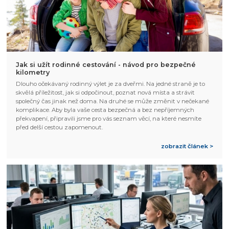
Jak si užít rodinné cestování - návod pro bezpečné
kilometry
Dlouho očekávaný rodinný výlet je za dveřmi. Na jedné straně je to
skvělá příležitost, jak si odpočinout, poznat nová místa a strávit
společný čas jinak než doma. Na druhé se může změnit v nečekané
komplikace. Aby byla vaše cesta bezpečná a bez nepříjemných
překvapení, připravili jsme pro vás seznam věcí, na které nesmíte
před delší cestou zapomenout.
zobrazit článek >