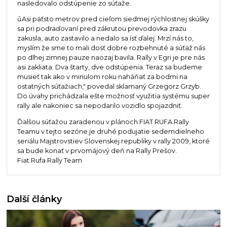
nasledovalo odstúpenie zo súťaže.
ůAsi päťsto metrov pred cieľom siedmej rýchlostnej skúšky
sa pri podraďovaní pred zákrutou prevodovka zrazu
zakusla, auto zastavilo a nedalo sa ísť ďalej. Mrzí nás to,
myslím že sme to mali dosť dobre rozbehnuté a súťaž nás
po dlhej zimnej pauze naozaj bavila. Rally v Egri je pre nás
asi zakliata. Dva štarty, dve odstúpenia. Teraz sa budeme
musieť tak ako v minulom roku naháňať za bodmi na
ostatných súťažiach," povedal sklamaný Grzegorz Grzyb.
Do úvahy prichádzala ešte možnosť využitia systému super
rally ale nakoniec sa nepodarilo vozidlo spojazdniť.
Ďalšou súťažou zaradenou v plánoch FIAT RUFA Rally
Teamu v tejto sezóne je druhé podujatie sedemdielneho
seriálu Majstrovstiev Slovenskej republiky v rally 2009, ktoré
sa bude konať v prvomájový deň na Rally Prešov.
Fiat Rufa Rally Team
Další články