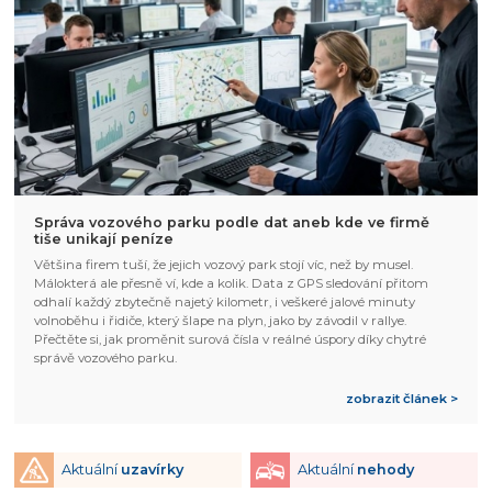
Správa vozového parku podle dat aneb kde ve firmě
tiše unikají peníze
Většina firem tuší, že jejich vozový park stojí víc, než by musel.
Málokterá ale přesně ví, kde a kolik. Data z GPS sledování přitom
odhalí každý zbytečně najetý kilometr, i veškeré jalové minuty
volnoběhu i řidiče, který šlape na plyn, jako by závodil v rallye.
Přečtěte si, jak proměnit surová čísla v reálné úspory díky chytré
správě vozového parku.
zobrazit článek >
Aktuální
uzavírky
Aktuální
nehody