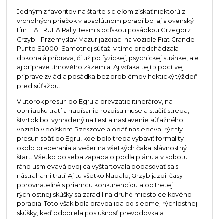
Jedným z favoritov na štarte s cieľom získať niektorú z
vrcholných priečok v absolútnom poradí bol aj slovenský
tím FIAT RUFA Rally Team s poľskou posádkou Grzegorz
Grzyb - Przemyslav Mazur jazdiaci na vozidle Fiat Grande
Punto S2000. Samotnej súťaži v tíme predchádzala
dokonalá príprava, či už po fyzickej, psychickej stránke, ale
aj príprave tímového zázemia. Aj vďaka tejto poctivej
príprave zvládla posádka bez problémov hektický týždeň
pred súťažou.
V utorok presun do Egru a prevzatie itinerárov, na
obhliadku tratí a napísanie rozpisu musela stačiť streda,
štvrtok bol vyhradený na test a nastavenie súťažného
vozidla v poľskom Rzeszove a opäť nasledoval rýchly
presun späť do Egru, kde bolo treba vybaviť formality
okolo preberania a večer na všetkých čakal slávnostný
štart. Všetko do seba zapadalo podľa plánu a v sobotu
ráno usmievavá dvojica vyštartovala popasovať sa s
nástrahami tratí. Aj tu všetko klapalo, Grzyb jazdil časy
porovnateľné s priamou konkurenciou a od tretej
rýchlostnej skúšky sa zaradil na druhé miesto celkového
poradia. Toto však bola pravda iba do siedmej rýchlostnej
skúšky, keď odoprela poslušnosť prevodovka a