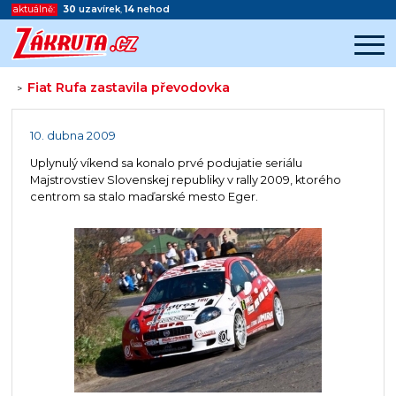
aktuálně:
30
uzavírek
,
14
nehod
Fiat Rufa zastavila převodovka
>
Začátek reklamy
Konec reklamy
10. dubna 2009
Uplynulý víkend sa konalo prvé podujatie seriálu
Majstrovstiev Slovenskej republiky v rally 2009, ktorého
centrom sa stalo maďarské mesto Eger.