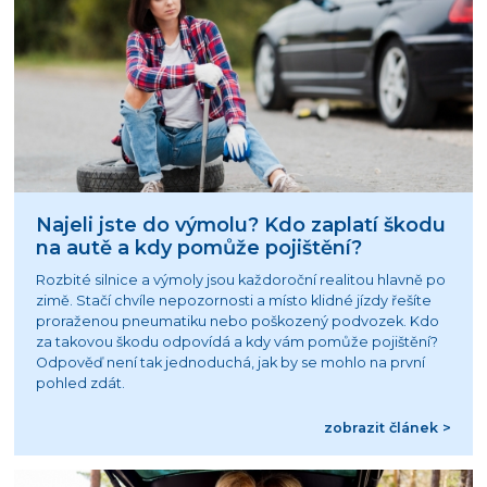
Najeli jste do výmolu? Kdo zaplatí škodu
na autě a kdy pomůže pojištění?
Rozbité silnice a výmoly jsou každoroční realitou hlavně po
zimě. Stačí chvíle nepozornosti a místo klidné jízdy řešíte
proraženou pneumatiku nebo poškozený podvozek. Kdo
za takovou škodu odpovídá a kdy vám pomůže pojištění?
Odpověď není tak jednoduchá, jak by se mohlo na první
pohled zdát.
zobrazit článek >