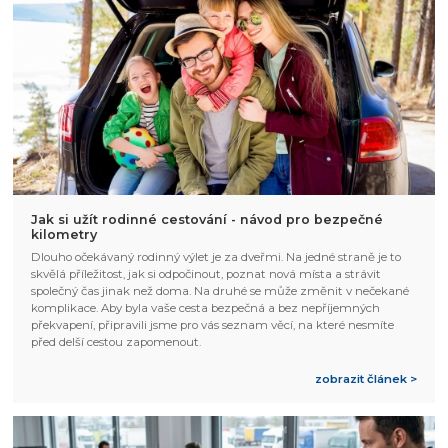
Jak si užít rodinné cestování - návod pro bezpečné
kilometry
Dlouho očekávaný rodinný výlet je za dveřmi. Na jedné straně je to
skvělá příležitost, jak si odpočinout, poznat nová místa a strávit
společný čas jinak než doma. Na druhé se může změnit v nečekané
komplikace. Aby byla vaše cesta bezpečná a bez nepříjemných
překvapení, připravili jsme pro vás seznam věcí, na které nesmíte
před delší cestou zapomenout.
zobrazit článek >