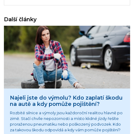
Další články
Najeli jste do výmolu? Kdo zaplatí škodu
na autě a kdy pomůže pojištění?
Rozbité silnice a výmoly jsou každoroční realitou hlavně po
zimě. Stačí chvíle nepozornosti a místo klidné jízdy řešíte
proraženou pneumatiku nebo poškozený podvozek. Kdo
za takovou škodu odpovídá a kdy vám pomůže pojištění?