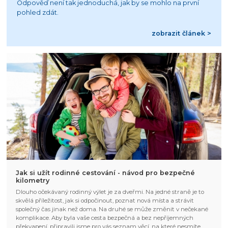
Odpověď není tak jednoduchá, jak by se mohlo na první
pohled zdát.
zobrazit článek >
Jak si užít rodinné cestování - návod pro bezpečné
kilometry
Dlouho očekávaný rodinný výlet je za dveřmi. Na jedné straně je to
skvělá příležitost, jak si odpočinout, poznat nová místa a strávit
společný čas jinak než doma. Na druhé se může změnit v nečekané
komplikace. Aby byla vaše cesta bezpečná a bez nepříjemných
překvapení, připravili jsme pro vás seznam věcí, na které nesmíte