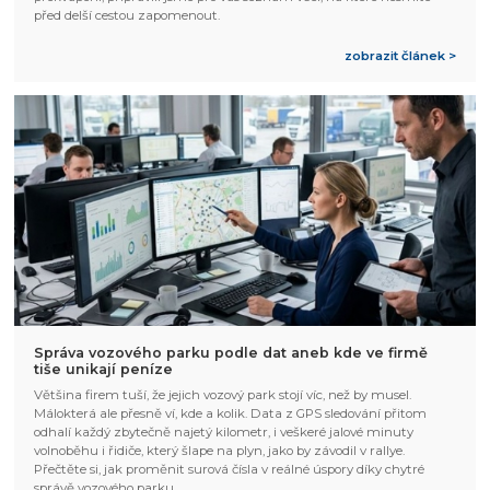
před delší cestou zapomenout.
zobrazit článek >
Správa vozového parku podle dat aneb kde ve firmě
tiše unikají peníze
Většina firem tuší, že jejich vozový park stojí víc, než by musel.
Málokterá ale přesně ví, kde a kolik. Data z GPS sledování přitom
odhalí každý zbytečně najetý kilometr, i veškeré jalové minuty
volnoběhu i řidiče, který šlape na plyn, jako by závodil v rallye.
Přečtěte si, jak proměnit surová čísla v reálné úspory díky chytré
správě vozového parku.