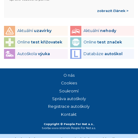
zobrazit článek >
Aktuální
uzavírky
Aktuální
nehody
Online
test křižovatek
Online
test značek
Autoškola
výuka
Databáze
autoškol
O nás
Cookies
Soukromí
Správa autoškoly
Registrace autoškoly
Kontakt
Copyright © People For Net a.s.
,
tvorba www stránek
People For Net a.s.