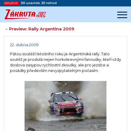
aktuálně:
30
uzavírek
,
25
nehod
Preview: Rally Argentina 2009
>
Začátek reklamy
Konec reklamy
22. dubna 2009
Pátou soutěží letošního roku je Argentinská rally. Tato
soutěž je proslulá nejen horkokrevnými fanoušky, kteří vždy
doslova zasypou rychlostní zkoušky, ale pro jezdce a
posádky především nevyzpytatelným počasím.