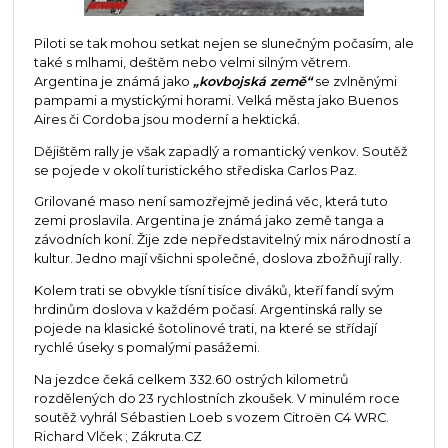
Piloti se tak mohou setkat nejen se slunečným počasím, ale
také s mlhami, deštěm nebo velmi silným větrem.
Argentina je známá jako
„kovbojská země“
se zvlněnými
pampami a mystickými horami. Velká města jako Buenos
Aires či Cordoba jsou moderní a hektická.
Dějištěm rally je však zapadlý a romantický venkov. Soutěž
se pojede v okolí turistického střediska Carlos Paz.
Grilované maso není samozřejmě jediná věc, která tuto
zemi proslavila. Argentina je známá jako země tanga a
závodních koní. Žije zde nepředstavitelný mix národností a
kultur. Jedno mají všichni společné, doslova zbožňují rally.
Kolem trati se obvykle tísní tisíce diváků, kteří fandí svým
hrdinům doslova v každém počasí. Argentinská rally se
pojede na klasické šotolinové trati, na které se střídají
rychlé úseky s pomalými pasážemi.
Na jezdce čeká celkem 332.60 ostrých kilometrů
rozdělených do 23 rychlostních zkoušek. V minulém roce
soutěž vyhrál Sébastien Loeb s vozem Citroën C4 WRC.
Richard Vlček ; Zákruta.CZ