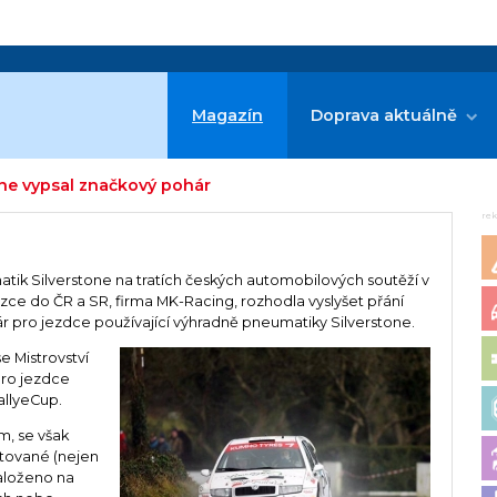
Magazín
Doprava aktuálně
ne vypsal značkový pohár
re
k Silverstone na tratích českých automobilových soutěží v
ce do ČR a SR, firma MK-Racing, rozhodla vyslyšet přání
 pro jezdce používající výhradně pneumatiky Silverstone.
e Mistrovství
 pro jezdce
allyeCup.
, se však
ntované (nejen
aloženo na