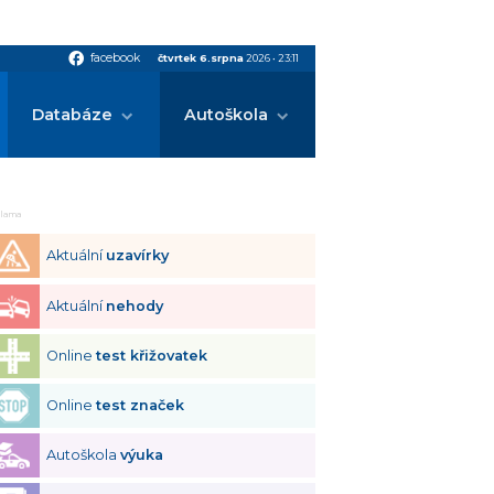
facebook
facebook
čtvrtek 6.srpna
2026
•
23:11
Databáze
Autoškola
klama
Aktuální
uzavírky
Aktuální
nehody
Online
test křižovatek
Online
test značek
Autoškola
výuka