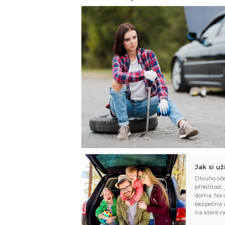
Jak si u
Dlouho oče
příležitost
doma. Na d
bezpečná a
na které n