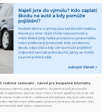
Najeli jste do výmolu? Kdo zaplatí
škodu na autě a kdy pomůže
pojištění?
Rozbité silnice a výmoly jsou každoroční realitou
hlavně po zimě. Stačí chvíle nepozornosti a
místo klidné jízdy řešíte proraženou pneumatiku
nebo poškozený podvozek. Kdo za takovou
škodu odpovídá a kdy vám pomůže pojištění?
Odpověď není tak jednoduchá, jak by se mohlo
na první pohled zdát.
zobrazit článek >
žít rodinné cestování - návod pro bezpečné kilometry
kávaný rodinný výlet je za dveřmi. Na jedné straně je to skvělá
, jak si odpočinout, poznat nová místa a strávit společný čas jinak než
ruhé se může změnit v nečekané komplikace. Aby byla vaše cesta
 bez nepříjemných překvapení, připravili jsme pro vás seznam věcí,
esmíte před delší cestou zapomenout.