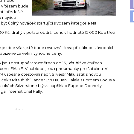
ích nebo
. Vítězem bude
oti předešlé
 nejvíce
ýt úplný nováček startující s vozem kategorie N1!
0 Kč, druhý v pořadí obdrží cenu v hodnotě 15 000 Kč a třetí
ezdce však jistě bude i výrazná sleva při nákupu závodních
 nabízené za velmi výhodné ceny.
ly jsou dostupné v rozměrech od 13
„ do 18“
ve čtyřech
mi FIA a E. V nabídce jsou i pneumatiky pro šotolinu. V
 úspěšně otestovali např. Silvestr Mikuláštík s novou
ček s Mitsubishi Lancer EVO IX, Jan Halala s Fordem Focus a
atikách Silverstone blýskl například Eugene Donnelly
l International Rally.
reklama