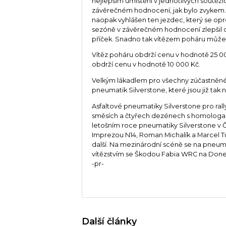
nejlepším umístění v jednotlivých soutěž
závěrečném hodnocení, jak bylo zvykem
naopak vyhlášen ten jezdec, který se opr
sezóně v závěrečném hodnocení zlepšil o
příček. Snadno tak vítězem poháru může b
Vítěz poháru obdrží cenu v hodnotě 25 00
obdrží cenu v hodnotě 10 000 Kč.
Velkým lákadlem pro všechny zúčastněné j
pneumatik Silverstone, které jsou již tak
Asfaltové pneumatiky Silverstone pro ral
směsích a čtyřech dezénech s homologace
letošním roce pneumatiky Silverstone v ČR
Imprezou N14, Roman Michalík a Marcel Tu
další. Na mezinárodní scéně se na pneum
vítězstvím se Škodou Fabia WRC na Donega
-pr-
Další články