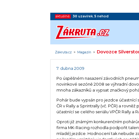
aktuálně:
30
uzavírek
,
5
nehod
Dovozce Silversto
Zákruta.cz
>
Magazín
>
7. dubna 2009
Po úspěšném nasazení závodních pneumati
novinkové sezóně 2008 se výhradní dovoz
mnoha zákazníků a vypsat značkový pohár
Pohár bude vypsán pro jezdce účastnící s
ČR v Rally a Sprintrally (vč. PČR) a rovněž
účastnící se celého seriálu VPČR Rally a R
Oproti již známým konkurenčním pohárům
firma MK-Racing rozhodla podpořit tale
mladé) jezdce. Hodnocení tak nebude z