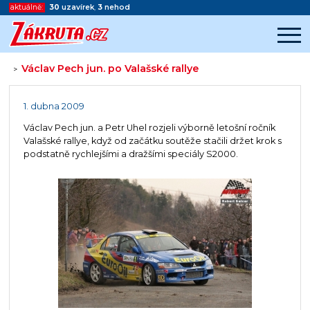
aktuálně:
30
uzavírek
,
3
nehod
Václav Pech jun. po Valašské rallye
>
Začátek reklamy
Konec reklamy
1. dubna 2009
Václav Pech jun. a Petr Uhel rozjeli výborně letošní ročník
Valašské rallye, když od začátku soutěže stačili držet krok s
podstatně rychlejšími a dražšími speciály S2000.