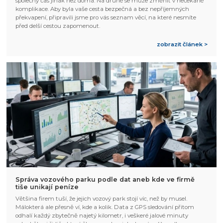
společný čas jinak než doma. Na druhé se může změnit v nečekané
komplikace. Aby byla vaše cesta bezpečná a bez nepříjemných
překvapení, připravili jsme pro vás seznam věcí, na které nesmíte
před delší cestou zapomenout.
zobrazit článek >
Správa vozového parku podle dat aneb kde ve firmě
tiše unikají peníze
Většina firem tuší, že jejich vozový park stojí víc, než by musel.
Málokterá ale přesně ví, kde a kolik. Data z GPS sledování přitom
odhalí každý zbytečně najetý kilometr, i veškeré jalové minuty