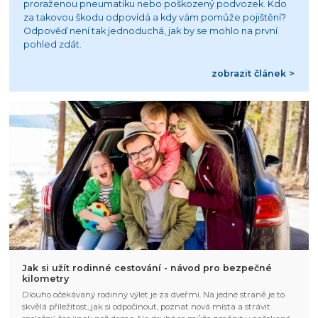
proraženou pneumatiku nebo poškozený podvozek. Kdo
za takovou škodu odpovídá a kdy vám pomůže pojištění?
Odpověď není tak jednoduchá, jak by se mohlo na první
pohled zdát.
zobrazit článek >
Jak si užít rodinné cestování - návod pro bezpečné
kilometry
Dlouho očekávaný rodinný výlet je za dveřmi. Na jedné straně je to
skvělá příležitost, jak si odpočinout, poznat nová místa a strávit