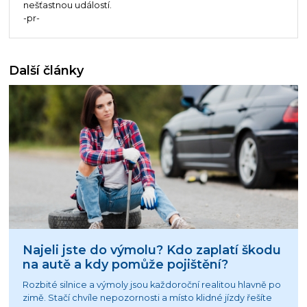
nešťastnou událostí.
-pr-
Další články
Najeli jste do výmolu? Kdo zaplatí škodu
na autě a kdy pomůže pojištění?
Rozbité silnice a výmoly jsou každoroční realitou hlavně po
zimě. Stačí chvíle nepozornosti a místo klidné jízdy řešíte