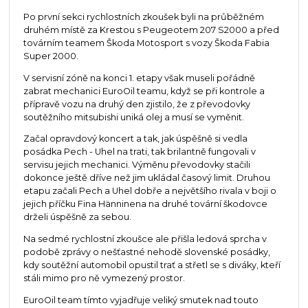
Po první sekci rychlostních zkoušek byli na průběžném
druhém místě za Krestou s Peugeotem 207 S2000 a před
továrním teamem Škoda Motosport s vozy Škoda Fabia
Super 2000.
V servisní zóně na konci 1. etapy však museli pořádně
zabrat mechanici EuroOil teamu, když se při kontrole a
přípravě vozu na druhý den zjistilo, že z převodovky
soutěžního mitsubishi uniká olej a musí se vyměnit.
Začal opravdový koncert a tak, jak úspěšně si vedla
posádka Pech - Uhel na trati, tak brilantně fungovali v
servisu jejich mechanici. Výměnu převodovky stačili
dokonce ještě dříve než jim ukládal časový limit. Druhou
etapu začali Pech a Uhel dobře a největšího rivala v boji o
jejich příčku Fina Hänninena na druhé tovární škodovce
drželi úspěšně za sebou.
Na sedmé rychlostní zkoušce ale přišla ledová sprcha v
podobě zprávy o nešťastné nehodě slovenské posádky,
kdy soutěžní automobil opustil trať a střetl se s diváky, kteří
stáli mimo pro ně vymezený prostor.
EuroOil team tímto vyjadřuje veliký smutek nad touto