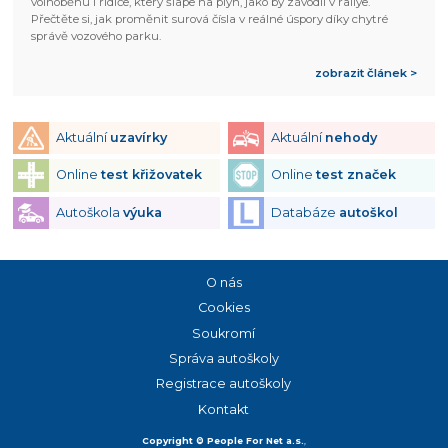
volnoběhu i řidiče, který šlape na plyn, jako by závodil v rallye.
Přečtěte si, jak proměnit surová čísla v reálné úspory díky chytré
správě vozového parku.
zobrazit článek >
Aktuální
uzavírky
Aktuální
nehody
Online
test křižovatek
Online
test značek
Autoškola
výuka
Databáze
autoškol
O nás
Cookies
Soukromí
Správa autoškoly
Registrace autoškoly
Kontakt
Copyright © People For Net a.s.
,