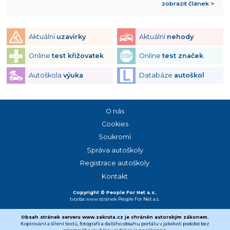
zobrazit článek >
Aktuální
uzavírky
Aktuální
nehody
Online
test křižovatek
Online
test značek
Autoškola
výuka
Databáze
autoškol
O nás
Cookies
Soukromí
Správa autoškoly
Registrace autoškoly
Kontakt
Copyright © People For Net a.s.
,
tvorba www stránek
People For Net a.s.
Obsah stránek serveru www.zakruta.cz je chráněn autorským zákonem.
Kopírování a šíření textů, fotografií a dalšího obsahu portálu v jakékoli podobě bez