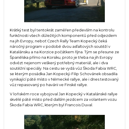
Krátký test byl tentokrát zaměřen především na kontrolu
funkčnosti všech důležitých komponentů před odjezdem
na jih Evropy, neboť Czech Rally Team Kopecký čeká
náročný program v podobě dvou asfaltových soutěží v
Katalánsku a na Korzice počátkem října. Tým se přesune ze
Španělska přímo na Korsiku, proto je třeba na jih Evropy
odvézt nejenom veškerý potřebný materiál, ale i dva
soutěžní speciály. Na cestu se vydá vůz Škoda Fabia WRC,
se kterým posádka Jan Kopecký-Filip Schovánek obsadila
vynikající páté místo v Německé rallye, ale i dnes testovaný
vůz repasovaný po havárii ve Finské rallye.
V loňském roce vybojoval Jan Kopecký v Katalánské rallye
skvělé páté místo před dalším jezdcem za volantem vozu
Škoda Fabia WRC, kterým byl Francois Duval.