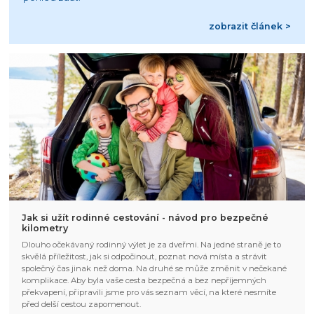
zobrazit článek >
Jak si užít rodinné cestování - návod pro bezpečné
kilometry
Dlouho očekávaný rodinný výlet je za dveřmi. Na jedné straně je to
skvělá příležitost, jak si odpočinout, poznat nová místa a strávit
společný čas jinak než doma. Na druhé se může změnit v nečekané
komplikace. Aby byla vaše cesta bezpečná a bez nepříjemných
překvapení, připravili jsme pro vás seznam věcí, na které nesmíte
před delší cestou zapomenout.