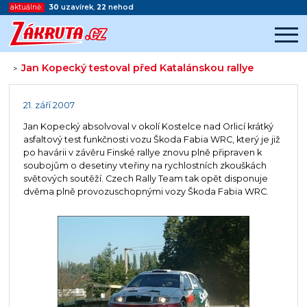
aktuálně:
30
uzavírek
,
22
nehod
Jan Kopecký testoval před Katalánskou rallye
>
Začátek reklamy
Konec reklamy
21. září 2007
Jan Kopecký absolvoval v okolí Kostelce nad Orlicí krátký
asfaltový test funkčnosti vozu Škoda Fabia WRC, který je již
po havárii v závěru Finské rallye znovu plně připraven k
soubojům o desetiny vteřiny na rychlostních zkouškách
světových soutěží. Czech Rally Team tak opět disponuje
dvěma plně provozuschopnými vozy Škoda Fabia WRC.