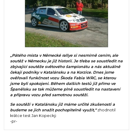
„Pátého místa v Německé rallye si nesmírně cením, ale
soutěž v Německu je již historií. Je třeba se soustředit na
zbývající soutěže světového šampionátu a nás aktuálně
čekají podniky v Katalánsku a na Korzice. Dnes jsme
ověřovali funkčnost vozu Škoda Fabia WRC, se kterou
jsme byli spokojeni. Během dalších testů již přímo ve
Španělsku se tak můžeme plně soustředit na nastavení
a přípravu vozu před samotnou soutěží.
Se soutěží v Katalánsku již máme určité zkušenosti a
budeme se jich snažit pochopitelně využít,“
zhodnotil
krátce test Jan Kopecký.
-pr-