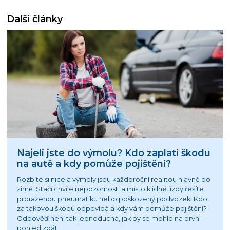
Další články
Najeli jste do výmolu? Kdo zaplatí škodu
na autě a kdy pomůže pojištění?
Rozbité silnice a výmoly jsou každoroční realitou hlavně po
zimě. Stačí chvíle nepozornosti a místo klidné jízdy řešíte
proraženou pneumatiku nebo poškozený podvozek. Kdo
za takovou škodu odpovídá a kdy vám pomůže pojištění?
Odpověď není tak jednoduchá, jak by se mohlo na první
pohled zdát.