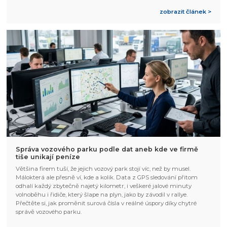
zobrazit článek >
Správa vozového parku podle dat aneb kde ve firmě
tiše unikají peníze
Většina firem tuší, že jejich vozový park stojí víc, než by musel.
Málokterá ale přesně ví, kde a kolik. Data z GPS sledování přitom
odhalí každý zbytečně najetý kilometr, i veškeré jalové minuty
volnoběhu i řidiče, který šlape na plyn, jako by závodil v rallye.
Přečtěte si, jak proměnit surová čísla v reálné úspory díky chytré
správě vozového parku.