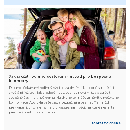
Jak si užít rodinné cestování - návod pro bezpečné
kilometry
Dlouho očekávaný rodinný výlet je za dveřmi. Na jedné straně je to
skvělá příležitost, jak si odpočinout, poznat nová místa a strávit
společný čas jinak než doma. Na druhé se může změnit v nečekané
komplikace. Aby byla vaše cesta bezpečná a bez nepříjemných
překvapení, připravili jsme pro vás seznam věcí, na které nesmíte
před delší cestou zapomenout.
zobrazit článek >