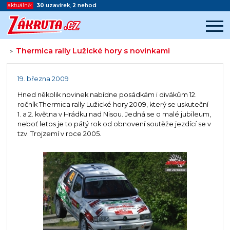
aktuálně:
30
uzavírek
,
2
nehod
Thermica rally Lužické hory s novinkami
>
Začátek reklamy
Konec reklamy
19. března 2009
Hned několik novinek nabídne posádkám i divákům 12.
ročník Thermica rally Lužické hory 2009, který se uskuteční
1. a 2. května v Hrádku nad Nisou. Jedná se o malé jubileum,
neboť letos je to pátý rok od obnovení soutěže jezdící se v
tzv. Trojzemí v roce 2005.