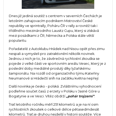
Dnes již jediná soutěž s centrem v severních Čechách je
letošním zahajovacím podnikem Mistrovství České
republiky ve sprintrally, Poháru ČR v rally a rovněž tak i
třídílného mezinárodního Lausitz Cupu, který si získává
mezi posádkami z ČR, Německa a Polska stále větší
popularitu.
Pořadatelé z Autoklubu Hrádek nad Nisou opět přes zimu
nespali a vymysleli pro zatraktivnění několik novinek.
Jednou z nich je to, že závěrečná rychlostní zkouška se
pojede z velké části ve sportovním areálu Vesec, který je z
poslední doby mediálně proslulý díky lyžařskému
šampionátu. Na rozdíl od organizačního týmu Kateřiny
Neumanové si Hrádečtí sníh na začátku května nepřejí.
Další novinka je česko - polská. Zvláštnímu vyhodnocení
podlehne součet časů z erzety v Polsku v Jasné Góre u
Bogatynie a ve Vesci. Vítěz obdrží
„pohár trojzemí“
.
Trať letošního ročníku měří 251 kilometrů a je na ní osm
rychlostních zkoušek o celkové délce pětasedmdesát
kilometrů. Trať je druhou nejdelší v historii soutěže. Více