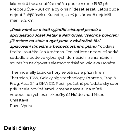
kilometrů trasa soutěže měřila pouze v roce 1983 při
Přeboru ČSR - 301 km a bylo na ní deset erzet. Letos bude
nejobtížnější úsek u Kunratic, který je zároveň nejdelší -
měří 13, 2 km.
„Pochvalně se o trati vyjádřili zástupci jezdců a
spolujezdců Josef Peták a Petr Gross. Všechna povolení
již máme na stole a nyní jsme v závěrečné fázi
zpracování itineráře a bezpečnostního plánu,“
dodává
ředitel soutěže Jan Krečman. Ten ani letos neopustí horké
sedadlo a bude ve vybraných domácích i zahraničních
soutěžích navigovat železnobrodského Václava Donáta.
Thermica rally Lužické hory se těší stálé přízni firem
Thermica, TRW, Galaxy high technology, Pronton, Frog &
Frog, Auta 24 a OMA CZ. Posílil početně pořadatelský sbor,
přišli zcela noví zájemci. Změna nastala i na místě
vedoucího rychlostní zkoušky č.1 Hrádek nad Nisou -
Chrastava.
Pavel Vydra
Další články