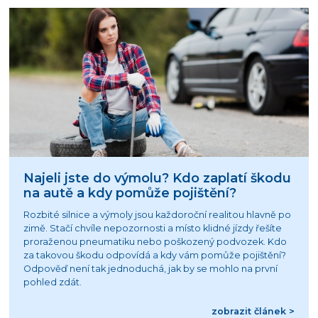
Najeli jste do výmolu? Kdo zaplatí škodu
na autě a kdy pomůže pojištění?
Rozbité silnice a výmoly jsou každoroční realitou hlavně po
zimě. Stačí chvíle nepozornosti a místo klidné jízdy řešíte
proraženou pneumatiku nebo poškozený podvozek. Kdo
za takovou škodu odpovídá a kdy vám pomůže pojištění?
Odpověď není tak jednoduchá, jak by se mohlo na první
pohled zdát.
zobrazit článek >