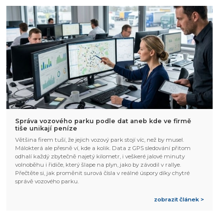
Správa vozového parku podle dat aneb kde ve firmě
tiše unikají peníze
Většina firem tuší, že jejich vozový park stojí víc, než by musel.
Málokterá ale přesně ví, kde a kolik. Data z GPS sledování přitom
odhalí každý zbytečně najetý kilometr, i veškeré jalové minuty
volnoběhu i řidiče, který šlape na plyn, jako by závodil v rallye.
Přečtěte si, jak proměnit surová čísla v reálné úspory díky chytré
správě vozového parku.
zobrazit článek >