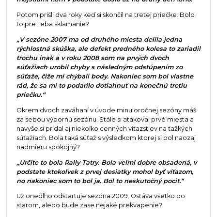
Potom prišli dva roky keď si skončil na tretej priečke. Bolo
to pre Teba sklamanie?
„V sezóne 2007 ma od druhého miesta delila jedna
rýchlostná skúška, ale defekt predného kolesa to zariadil
trochu inak a v roku 2008 som na prvých dvoch
súťažiach urobil chyby s následným odstúpením zo
súťaže, čiže mi chýbali body. Nakoniec som bol vlastne
rád, že sa mi to podarilo dotiahnuť na konečnú tretiu
priečku.“
Okrem dvoch zaváhaní v úvode minuloročnej sezóny máš
za sebou výbornú sezónu. Stále si atakoval prvé miesta a
navyše si pridal aj niekoľko cenných víťazstiev na ťažkých
súťažiach. Bola taká súťaž s výsledkom ktorej si bol naozaj
nadmieru spokojný?
„Určite to bola Rally Tatry. Bola veľmi dobre obsadená, v
podstate ktokoľvek z prvej desiatky mohol byť víťazom,
no nakoniec som to bol ja. Bol to neskutočný pocit.“
Už onedlho odštartuje sezóna 2009. Ostáva všetko po
starom, alebo bude zase nejaké prekvapenie?