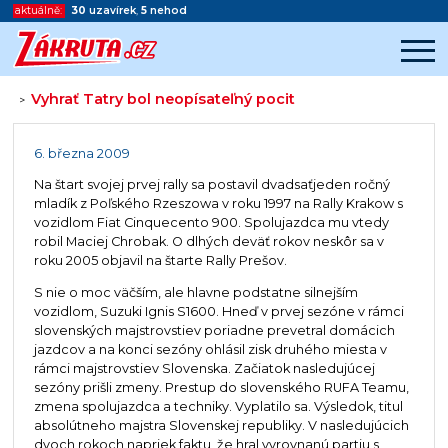
aktuálně:
30
uzavírek
,
5
nehod
Vyhrať Tatry bol neopísateľný pocit
>
Začátek reklamy
Konec reklamy
6. března 2009
Na štart svojej prvej rally sa postavil dvadsaťjeden ročný
mladík z Poľského Rzeszowa v roku 1997 na Rally Krakow s
vozidlom Fiat Cinquecento 900. Spolujazdca mu vtedy
robil Maciej Chrobak. O dlhých deväť rokov neskôr sa v
roku 2005 objavil na štarte Rally Prešov.
S nie o moc väčším, ale hlavne podstatne silnejším
vozidlom, Suzuki Ignis S1600. Hneď v prvej sezóne v rámci
slovenských majstrovstiev poriadne prevetral domácich
jazdcov a na konci sezóny ohlásil zisk druhého miesta v
rámci majstrovstiev Slovenska. Začiatok nasledujúcej
sezóny prišli zmeny. Prestup do slovenského RUFA Teamu,
zmena spolujazdca a techniky. Vyplatilo sa. Výsledok, titul
absolútneho majstra Slovenskej republiky. V nasledujúcich
dvoch rokoch napriek faktu, že hral vyrovnanú partiu s