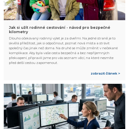
Jak si užít rodinné cestování - návod pro bezpečné
kilometry
Dlouho očekávaný rodinný výlet je za dveřmi. Na jedné straně je to
skvělá příležitost, jak si odpočinout, poznat nová místa a strávit
společný čas jinak než doma. Na druhé se může změnit v nečekané
komplikace. Aby byla vaše cesta bezpečná a bez nepříjemných
překvapení, připravili jsme pro vás seznam věcí, na které nesmíte
před delší cestou zapomenout.
zobrazit článek >