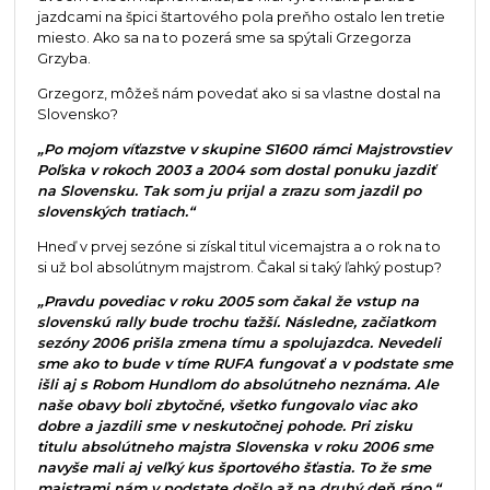
jazdcami na špici štartového pola preňho ostalo len tretie
miesto. Ako sa na to pozerá sme sa spýtali Grzegorza
Grzyba.
Grzegorz, môžeš nám povedať ako si sa vlastne dostal na
Slovensko?
„Po mojom víťazstve v skupine S1600 rámci Majstrovstiev
Poľska v rokoch 2003 a 2004 som dostal ponuku jazdiť
na Slovensku. Tak som ju prijal a zrazu som jazdil po
slovenských tratiach.“
Hneď v prvej sezóne si získal titul vicemajstra a o rok na to
si už bol absolútnym majstrom. Čakal si taký ľahký postup?
„Pravdu povediac v roku 2005 som čakal že vstup na
slovenskú rally bude trochu ťažší. Následne, začiatkom
sezóny 2006 prišla zmena tímu a spolujazdca. Nevedeli
sme ako to bude v tíme RUFA fungovať a v podstate sme
išli aj s Robom Hundlom do absolútneho neznáma. Ale
naše obavy boli zbytočné, všetko fungovalo viac ako
dobre a jazdili sme v neskutočnej pohode. Pri zisku
titulu absolútneho majstra Slovenska v roku 2006 sme
navyše mali aj veľký kus športového šťastia. To že sme
majstrami nám v podstate došlo až na druhý deň ráno.“