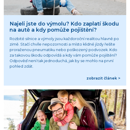
Najeli jste do výmolu? Kdo zaplatí škodu
na autě a kdy pomůže pojištění?
Rozbité silnice a výmoly jsou každoroční realitou hlavně po
zimě. Stačí chvíle nepozornosti a místo klidné jízdy řešíte
proraženou pneumatiku nebo poškozený podvozek. Kdo
za takovou škodu odpovídá a kdy vám pomůže pojištění?
Odpověď není tak jednoduchá, jak by se mohlo na první
pohled zdát.
zobrazit článek >