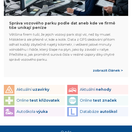
Správa vozového parku podle dat aneb kde ve firmě
tiše unikají peníze
Většina firem tuší, že jejich vozový park stojí víc, než by musel.
Málokterá ale přesně ví, kde a kolik. Data z GPS sledování přitom
odhalí každý zbytečně najetý kilometr, i veškeré jalové minuty
volnoběhu i řidiče, který šlape na plyn, jako by závodil v rallye.
Přečtěte si, jak proměnit surová čísla v reálné úspory díky chytré
správě vozového parku.
zobrazit článek >
Aktuální
uzavírky
Aktuální
nehody
Online
test křižovatek
Online
test značek
Autoškola
výuka
Databáze
autoškol