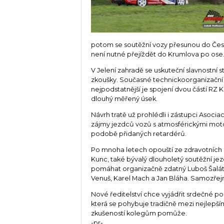
potom se soutěžní vozy přesunou do Čes
není nutné přejíždět do Krumlova po ose
V Jelení zahradě se uskuteční slavnostní 
zkoušky. Současné technickoorganizační 
nejpodstatnější je spojení dvou částí RZ 
dlouhý měřený úsek.
Návrh tratě už prohlédli i zástupci Asoc
zájmy jezdců vozů s atmosférickými motor
podobě přidaných retardérů.
Po mnoha letech opouští ze zdravotních d
Kunc, také bývalý dlouholetý soutěžní jez
pomáhat organizačně zdatný Luboš Šalát a
Venuš, Karel Mach a Jan Bláha. Samozřejm
Nové ředitelství chce vyjádřit srdečné p
která se pohybuje tradičně mezi nejlepšími
zkušeností kolegům pomůže.
-pr-