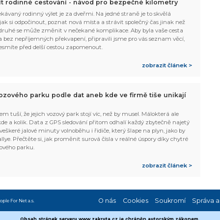
žít rodinné cestování - návod pro bezpečné kilometry
kávaný rodinný výlet je za dveřmi. Na jedné straně je to skvělá
, jak si odpočinout, poznat nová místa a strávit společný čas jinak než
ruhé se může změnit v nečekané komplikace. Aby byla vaše cesta
 bez nepříjemných překvapení, připravili jsme pro vás seznam věcí,
esmíte před delší cestou zapomenout.
zobrazit článek >
ozového parku podle dat aneb kde ve firmě tiše unikají
em tuší, že jejich vozový park stojí víc, než by musel. Málokterá ale
 kde a kolik. Data z GPS sledování přitom odhalí každý zbytečně najetý
 veškeré jalové minuty volnoběhu i řidiče, který šlape na plyn, jako by
allye. Přečtěte si, jak proměnit surová čísla v reálné úspory díky chytré
ového parku.
zobrazit článek >
O nás
Cookies
Soukromí
Správa a
ople For Net a.s.
Obsah stránek serveru www.zakruta.cz je chráněn autorským zákonem.