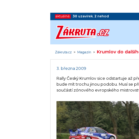
aktuálně:
30
uzavírek
,
2
nehod
Krumlov do dalšíh
Zákruta.cz
>
Magazín
>
3. března 2009
Rally Český Krumlov sice odstartuje až př
bude mít trochu jinou podobu. Musí se p
součástí zónového evropského mistrovstv