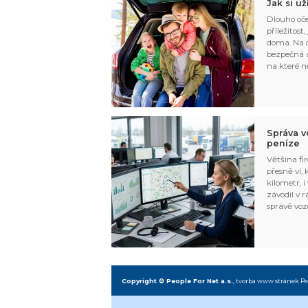
Jak si u
Dlouho oče
příležitost
doma. Na d
bezpečná a
na které n
Správa v
peníze
Většina fir
přesně ví,
kilometr, i
závodil v r
správě voz
Copyright © People For Net a.s.
,
tvorba www stránek
Pe