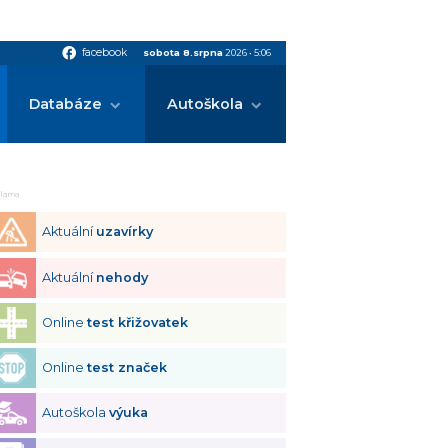
facebook
facebook
sobota 8.srpna
2026
•
5:06
Databáze
Autoškola
klama
Aktuální
uzavírky
Aktuální
nehody
Online
test křižovatek
Online
test značek
Autoškola
výuka