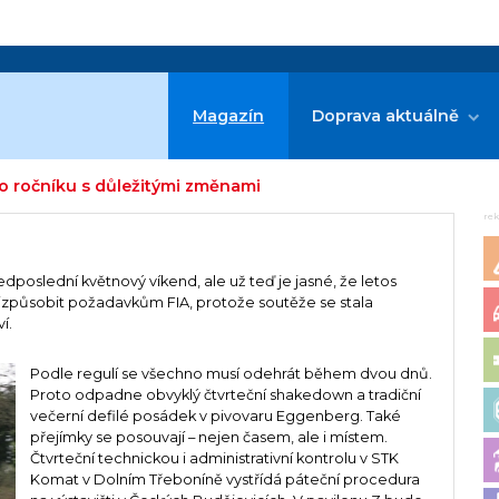
Magazín
Doprava aktuálně
o ročníku s důležitými změnami
re
edposlední květnový víkend, ale už teď je jasné, že letos
řizpůsobit požadavkům FIA, protože soutěže se stala
í.
Podle regulí se všechno musí odehrát během dvou dnů.
Proto odpadne obvyklý čtvrteční shakedown a tradiční
večerní defilé posádek v pivovaru Eggenberg. Také
přejímky se posouvají – nejen časem, ale i místem.
Čtvrteční technickou i administrativní kontrolu v STK
Komat v Dolním Třeboníně vystřídá páteční procedura