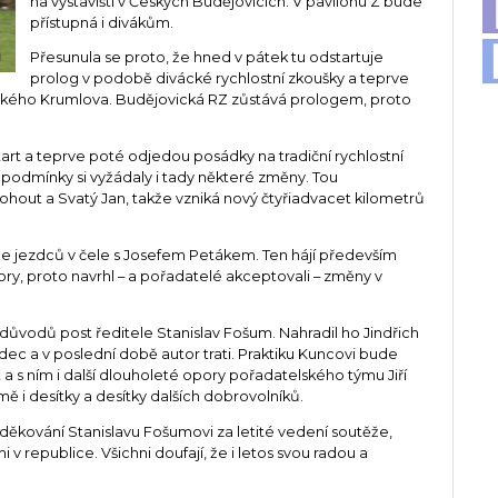
na výstavišti v Českých Budějovicích. V pavilonu Z bude
přístupná i divákům.
Přesunula se proto, že hned v pátek tu odstartuje
prolog v podobě divácké rychlostní zkoušky a teprve
kého Krumlova. Budějovická RZ zůstává prologem, proto
.
start a teprve poté odjedou posádky na tradiční rychlostní
podmínky si vyžádaly i tady některé změny. Tou
Kohout a Svatý Jan, takže vzniká nový čtyřiadvacet kilometrů
iace jezdců v čele s Josefem Petákem. Ten hájí především
y, proto navrhl – a pořadatelé akceptovali – změny v
ůvodů post ředitele Stanislav Fošum. Nahradil ho Jindřich
dec a v poslední době autor trati. Praktiku Kuncovi bude
 s ním i další dlouholeté opory pořadatelského týmu Jiří
ě i desítky a desítky dalších dobrovolníků.
oděkování Stanislavu Fošumovi za letité vedení soutěže,
 v republice. Všichni doufají, že i letos svou radou a