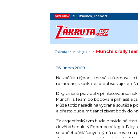
aktuálně:
30
uzavírek
,
1
nehod
Munchi's rally tea
Zákruta.cz
>
Magazín
>
26. února 2009
Na začátku týdne jsme vás informovali o 
rozhodne, s kolika jezdci absolvuje letoš
Díky změně pravidel v přihlašování se n
Munchi´s Team do bodování přihlásit a tak
Může totiž nasadit na vybrané soutěže p
a přesto bude mít šanci získat body do M
Za argentinský tým bude pravidelně star
devětatřicetiletý Federico Villagra. Díky
se počet přihlášených týmů rozroste na p