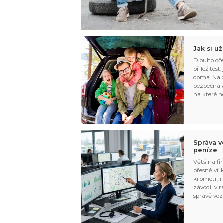
Jak si u
Dlouho oče
příležitost
doma. Na d
bezpečná a
na které n
Správa v
peníze
Většina fir
přesně ví,
kilometr, i
závodil v r
správě voz