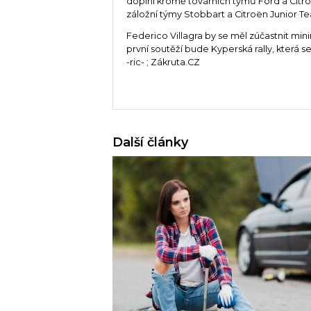
doplní kromě továrních týmů Ford a Citroë
záložní týmy Stobbart a Citroën Junior T
Federico Villagra by se měl zúčastnit mini
první soutěží bude Kyperská rally, která s
-ric- ; Zákruta.CZ
Další články