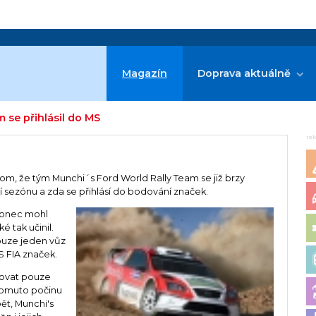
Magazín
Doprava aktuálně
m se přihlásil do MS
re
tom, že tým Munchi´s Ford World Rally Team se již brzy
ní sezónu a zda se přihlásí do bodování značek.
akonec mohl
é tak učinil.
ouze jeden vůz
S FIA značek.
tovat pouze
 tomuto počinu
ět, Munchi's