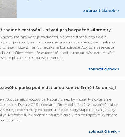
zobrazit článek >
žít rodinné cestování - návod pro bezpečné kilometry
kávaný rodinný výlet je za dveřmi. Na jedné straně je to skvělá
, jak si odpočinout, poznat nová místa a strávit společný čas jinak než
ruhé se může změnit v nečekané komplikace. Aby byla vaše cesta
 bez nepříjemných překvapení, připravili jsme pro vás seznam věcí,
esmíte před delší cestou zapomenout.
zobrazit článek >
ozového parku podle dat aneb kde ve firmě tiše unikají
em tuší, že jejich vozový park stojí víc, než by musel. Málokterá ale
 kde a kolik. Data z GPS sledování přitom odhalí každý zbytečně najetý
 veškeré jalové minuty volnoběhu i řidiče, který šlape na plyn, jako by
allye. Přečtěte si, jak proměnit surová čísla v reálné úspory díky chytré
ového parku.
zobrazit článek >