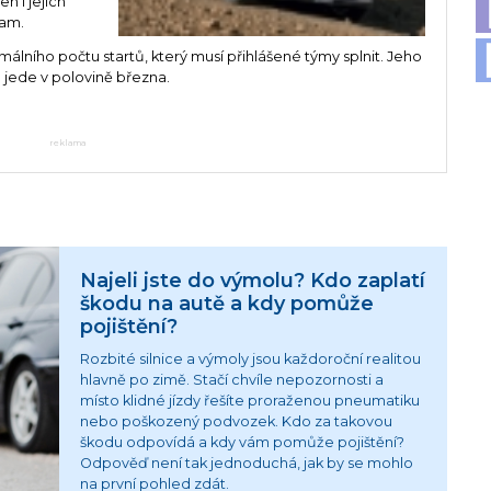
n i jejich
eam.
málního počtu startů, který musí přihlášené týmy splnit. Jeho
e jede v polovině března.
reklama
Najeli jste do výmolu? Kdo zaplatí
škodu na autě a kdy pomůže
pojištění?
Rozbité silnice a výmoly jsou každoroční realitou
hlavně po zimě. Stačí chvíle nepozornosti a
místo klidné jízdy řešíte proraženou pneumatiku
nebo poškozený podvozek. Kdo za takovou
škodu odpovídá a kdy vám pomůže pojištění?
Odpověď není tak jednoduchá, jak by se mohlo
na první pohled zdát.