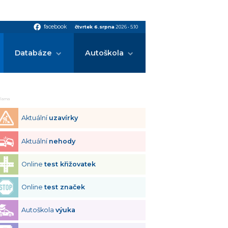
facebook
facebook
čtvrtek 6.srpna
2026
•
5:10
Databáze
Autoškola
klama
Aktuální
uzavírky
Aktuální
nehody
Online
test křižovatek
Online
test značek
Autoškola
výuka