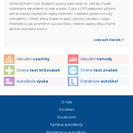
Většina firem tuší, že jejich vozový park stojí víc, než by musel.
Málokterá ale přesně ví, kde a kolik. Data z GPS sledování přitom
odhalí každý zbytečně najetý kilometr, i veškeré jalové minuty
volnoběhu i řidiče, který šlape na plyn, jako by závodil v rallye.
Přečtěte si, jak proměnit surová čísla v reálné úspory díky chytré
správě vozového parku.
zobrazit článek >
Aktuální
uzavírky
Aktuální
nehody
Online
test křižovatek
Online
test značek
Autoškola
výuka
Databáze
autoškol
O nás
Cookies
Soukromí
Správa autoškoly
Registrace autoškoly