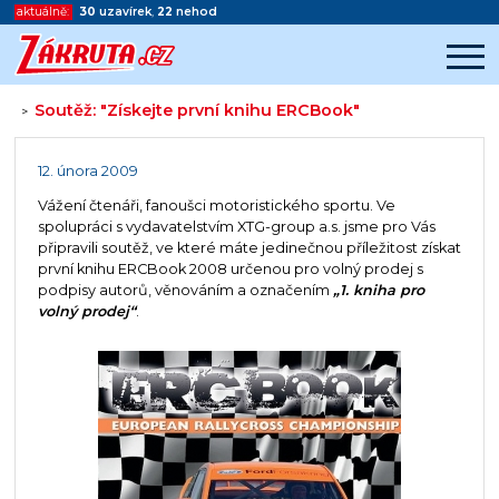
aktuálně:
30
uzavírek
,
22
nehod
Soutěž: "Získejte první knihu ERCBook"
>
Začátek reklamy
Konec reklamy
12. února 2009
Vážení čtenáři, fanoušci motoristického sportu. Ve
spolupráci s vydavatelstvím XTG-group a.s. jsme pro Vás
připravili soutěž, ve které máte jedinečnou příležitost získat
první knihu ERCBook 2008 určenou pro volný prodej s
podpisy autorů, věnováním a označením
„1. kniha pro
volný prodej“
.