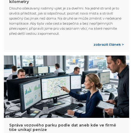
kilometry
Dlouho očekávaný rodinný výlet je za dveřmi. Na jedné straně je to
skvělá příležitost, jak si odpočinout, poznat nová místa a strávit
společný čas jinak než doma. Na druhé se může změnit v nečekané
komplikace. Aby byla vaše cesta bezpečná a bez nepříjemných
překvapení, připravili jsme pro vás seznam věcí, na které nesmíte
před delší cestou zapomenout.
zobrazit článek >
Správa vozového parku podle dat aneb kde ve firmě
tiše unikají peníze