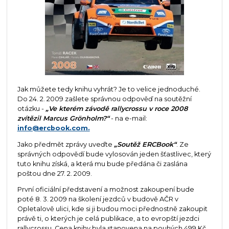
Jak můžete tedy knihu vyhrát? Je to velice jednoduché.
Do 24. 2. 2009 zašlete správnou odpověď na soutěžní
otázku -
„Ve kterém závodě rallycrossu v roce 2008
zvítězil Marcus Grönholm?“
- na e-mail:
info@ercbook.com.
Jako předmět zprávy uveďte
„Soutěž ERCBook“
. Ze
správných odpovědí bude vylosován jeden šťastlivec, který
tuto knihu získá, a která mu bude předána či zaslána
poštou dne 27. 2. 2009.
První oficiální představení a možnost zakoupení bude
poté 8. 3. 2009 na školení jezdců v budově AČR v
Opletalově ulici, kde si ji budou moci přednostně zakoupit
právě ti, o kterých je celá publikace, a to evropští jezdci
rallycrossu. Cena knihy byla stanovena na pouhých 499 Kč