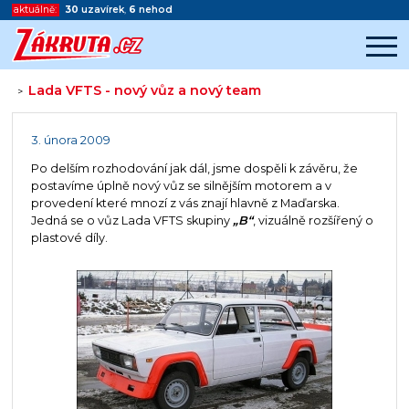
aktuálně:
30
uzavírek
,
6
nehod
Lada VFTS - nový vůz a nový team
>
Začátek reklamy
Konec reklamy
3. února 2009
Po delším rozhodování jak dál, jsme dospěli k závěru, že
postavíme úplně nový vůz se silnějším motorem a v
provedení které mnozí z vás znají hlavně z Maďarska.
Jedná se o vůz Lada VFTS skupiny
„B“
, vizuálně rozšířený o
plastové díly.