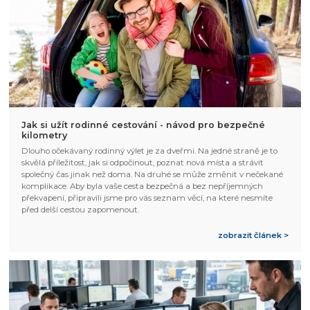
Jak si užít rodinné cestování - návod pro bezpečné
kilometry
Dlouho očekávaný rodinný výlet je za dveřmi. Na jedné straně je to
skvělá příležitost, jak si odpočinout, poznat nová místa a strávit
společný čas jinak než doma. Na druhé se může změnit v nečekané
komplikace. Aby byla vaše cesta bezpečná a bez nepříjemných
překvapení, připravili jsme pro vás seznam věcí, na které nesmíte
před delší cestou zapomenout.
zobrazit článek >