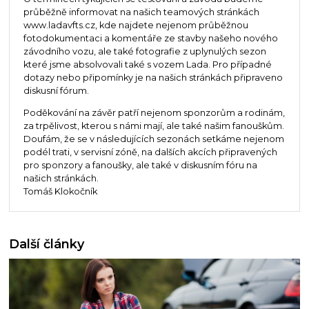
průběžně informovat na našich teamových stránkách
www.ladavfts.cz, kde najdete nejenom průběžnou
fotodokumentaci a komentáře ze stavby našeho nového
závodního vozu, ale také fotografie z uplynulých sezon
které jsme absolvovali také s vozem Lada. Pro případné
dotazy nebo připomínky je na našich stránkách připraveno
diskusní fórum.
Poděkování na závěr patří nejenom sponzorům a rodinám,
za trpělivost, kterou s námi mají, ale také našim fanouškům.
Doufám, že se v následujících sezonách setkáme nejenom
podél trati, v servisní zóně, na dalších akcích připravených
pro sponzory a fanoušky, ale také v diskusním fóru na
našich stránkách.
Tomáš Klokočník
Další články