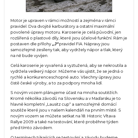
Motor je upraven v rámci možností a zejména v rámci
pravidel. Dva dvojité karburátory a ostatní maximální
povolené úpravy motoru. Karoserie je celá původní, jen
rozšířená o plastové díly, které jsou účelově funkční. Rám je
postaven dle přílohy
„J“
pravidel FIA. Nápravy jsou
samozřejmě zesíleny tak, aby vydržely nápor a tlak, který
na ně bude vyvíjen.
Celá karoserie je vyvařená a vyztužená, aby se nekroutila a
vydržela veškerý nápor. Můžeme vás ujistit, že se jedná o
rychlé a konkurenceschopné auto. Všechny úpravy jsou
čistě české výroby, a to za podpory mnoha lidí.
S novým vozem plánujeme účast na mnoha soutěžích.
Kromě několika závodů na Slovensku a v Maďarsku je to
hlavně kompletní „Lausitz cup“ a samozřejmě domácí
soutěže které jsou v našem kalendáři na prvním místě. S
novým vozem se můžete setkat na 18. Historic Vltava
Rallye 2009 a také na testování, které proběhne týden
před tímto závodem.
O termínech týkajících se testování a závodu budeme