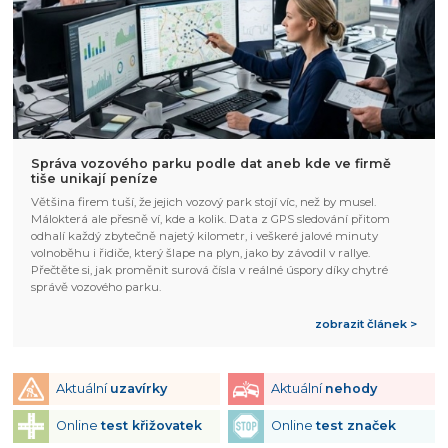
Správa vozového parku podle dat aneb kde ve firmě
tiše unikají peníze
Většina firem tuší, že jejich vozový park stojí víc, než by musel.
Málokterá ale přesně ví, kde a kolik. Data z GPS sledování přitom
odhalí každý zbytečně najetý kilometr, i veškeré jalové minuty
volnoběhu i řidiče, který šlape na plyn, jako by závodil v rallye.
Přečtěte si, jak proměnit surová čísla v reálné úspory díky chytré
správě vozového parku.
zobrazit článek >
Aktuální
uzavírky
Aktuální
nehody
Online
test křižovatek
Online
test značek