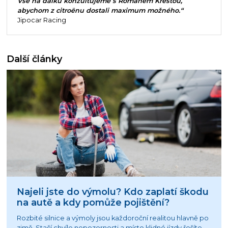
Vše na dálku konzultujeme s Romanem Krestou,
abychom z citroënu dostali maximum možného.“
Jipocar Racing
Další články
Najeli jste do výmolu? Kdo zaplatí škodu
na autě a kdy pomůže pojištění?
Rozbité silnice a výmoly jsou každoroční realitou hlavně po
zimě. Stačí chvíle nepozornosti a místo klidné jízdy řešíte