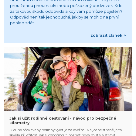
proraženou pneumatiku nebo poškozený podvozek. Kdo
za takovou škodu odpovídá a kdy vám pomůže pojištění?
Odpověď není tak jednoduchá, jak by se mohlo na první
pohled zdát.
zobrazit článek >
Jak si užít rodinné cestování - návod pro bezpečné
kilometry
Dlouho očekávaný rodinný výlet je za dveřmi. Na jedné straně je to
skvělá příležitost, jak si odpočinout, poznat nová místa a strávit