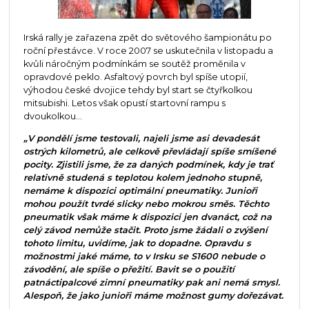
Irská rally je zařazena zpět do světového šampionátu po
roční přestávce. V roce 2007 se uskutečnila v listopadu a
kvůli náročným podmínkám se soutěž proměnila v
opravdové peklo. Asfaltový povrch byl spíše utopií,
výhodou české dvojice tehdy byl start se čtyřkolkou
mitsubishi. Letos však opustí startovní rampu s
dvoukolkou…
„V pondělí jsme testovali, najeli jsme asi devadesát
ostrých kilometrů, ale celkově převládají spíše smíšené
pocity. Zjistili jsme, že za daných podmínek, kdy je trať
relativně studená s teplotou kolem jednoho stupně,
nemáme k dispozici optimální pneumatiky. Junioři
mohou použít tvrdé slicky nebo mokrou směs. Těchto
pneumatik však máme k dispozici jen dvanáct, což na
celý závod nemůže stačit. Proto jsme žádali o zvýšení
tohoto limitu, uvidíme, jak to dopadne. Opravdu s
možnostmi jaké máme, to v Irsku se S1600 nebude o
závodění, ale spíše o přežití. Bavit se o použití
patnáctipalcové zimní pneumatiky pak ani nemá smysl.
Alespoň, že jako junioři máme možnost gumy dořezávat.