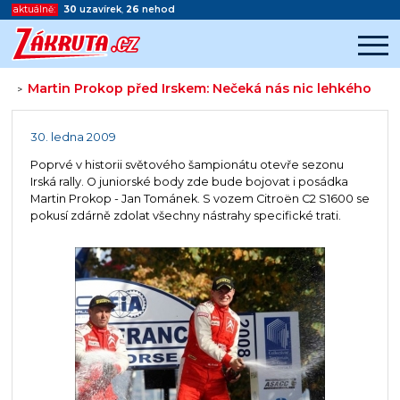
aktuálně:
30
uzavírek
,
26
nehod
Martin Prokop před Irskem: Nečeká nás nic lehkého
>
Začátek reklamy
Konec reklamy
30. ledna 2009
Poprvé v historii světového šampionátu otevře sezonu
Irská rally. O juniorské body zde bude bojovat i posádka
Martin Prokop - Jan Tománek. S vozem Citroën C2 S1600 se
pokusí zdárně zdolat všechny nástrahy specifické trati.