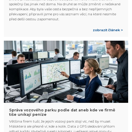
společný čas jinak než doma. Na druhé se může změnit v nečekané
komplikace. Aby byla vaše cesta bezpečná a bez nepříjemných
překvapení, připravili jsme pro vás seznam věcí, na které nesmíte
před delší cestou zapomenout.
zobrazit článek >
Správa vozového parku podle dat aneb kde ve firmě
tiše unikají peníze
Většina firem tuší, že jejich vozový park stojí víc, než by musel.
Málokterá ale přesně ví, kde a kolik. Data z GPS sledování přitom
odhalí každý zbytečně najetý kilometr, i veškeré jalové minuty