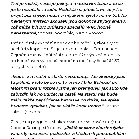
Trať je mokrá, navíc je pokryta množstvím bláta a to se
ještě nezačalo závodit. Nedokáži si představit, že ji lze
projet bez chyby, hodin či nějakého výletu mimo trať. Na
některých místech zkoušek jsou dokonce zbytky sněhu,
což může být pro průjezdu speciálů WRC hodně
nebezpečné,“
popsal podmínky Martin Prokop.
Trať Irské rally vychází z posledního ročníku, zkoušky se
nachází v kopcích u Sliga a jezerní oblasti Fermanagh.
Zejména masivní páteční etapa může výrazně promluvit
do konečných výsledků, neboť na posádky čeká 164,53
ostrých kilometrů.
„Moc si z minulého startu nepamatuji. Ale zkoušky jsou
tu pěkné, v létě by se mi tu určitě líbilo. Bohužel při
letošním psaní rozpisu jsme jen přemýšleli, jak auto kde
zabrzdit, jak ho udržet na cestě. Na startu nás bude
málo, takže nepůjdeme bezhlavě do rizika, ale spíše
budeme vyčkávat, jak se ukáže konkurence,“
naznačil
jihlavský jezdec.
Zítra je na programu shakedown, kde se posádka týmu
Jipocar Racing jistě objeví.
„Ještě chceme zkusit nějaké
varianty nastavení podvozku vzhledem k pneumatikám.