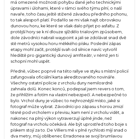
má omezené možnosti pohybu dané jeho technickými
úpravami i úlohami, které v rámci svého týmu plní, o naší
navaře, toho času ještě stižené závadou předního pohonu,
to tak alespoň platí. Podařilo se mi však najít obrovskou
dunovou horu, ke které se však dalo přijet po asfaltu. Z
protější hory se k ní dlouze sjíždělo trialovým způsobem,
dole závodníci nabrali waypoint a jali se zdolávat snad dvě
stě metrů vysokou horu měkkého písku. Poslední zápas
etapy mohl začít, protější svah od silnice navíc vytvořil
hlediště pro gigantický dunový amfiteátr, v němž jen ti
schopní mohl uspět.
Předně, vůbec poprvé na této rallye ve styku s místní policií
zafungovala oficiální karta akreditovaného novináře.
Všechny ostatní policie z vrcholu duny nemilosrdně
zahnala dolů. Konec konců, podepsal jsem revers o tom,
že přihlížím a fotím na vlastní nebezpečí. A nebezpečné to
bylo. Vrchol duny je vůbec to nejhroznější místo, jaké si
fotograf může vybrat. Závodníci po zápasu s horou zmizí
těsně pod vrcholem v převisu, kam není z vrcholu vidět, a
nakonec na plný výkon vytraverzují úplně jinde, než
fotograf na vrcholu očekává. Ale být uprostřed toho boje s
pískem stojí za to. De Villiers mě v plné rychlosti míjí snad o
dva metry, můj oblíbenec Erradonea se svojí brumlavou