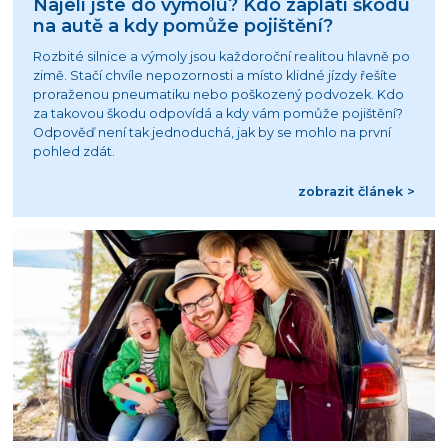
Najeli jste do výmolu? Kdo zaplatí škodu
na autě a kdy pomůže pojištění?
Rozbité silnice a výmoly jsou každoroční realitou hlavně po
zimě. Stačí chvíle nepozornosti a místo klidné jízdy řešíte
proraženou pneumatiku nebo poškozený podvozek. Kdo
za takovou škodu odpovídá a kdy vám pomůže pojištění?
Odpověď není tak jednoduchá, jak by se mohlo na první
pohled zdát.
zobrazit článek >