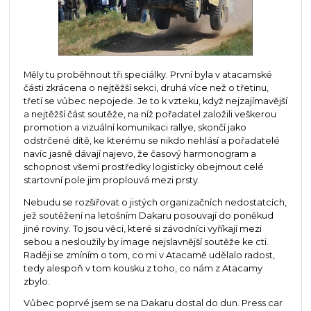
Měly tu proběhnout tři speciálky. První byla v atacamské
části zkrácena o nejtěžší sekci, druhá více než o třetinu,
třetí se vůbec nepojede. Je to k vzteku, když nejzajímavější
a nejtěžší část soutěže, na níž pořadatel založili veškerou
promotion a vizuální komunikaci rallye, skončí jako
odstrčené dítě, ke kterému se nikdo nehlásí a pořadatelé
navíc jasně dávají najevo, že časový harmonogram a
schopnost všemi prostředky logisticky obejmout celé
startovní pole jim proplouvá mezi prsty.
Nebudu se rozšiřovat o jistých organizačních nedostatcích,
jež soutěžení na letošním Dakaru posouvají do poněkud
jiné roviny. To jsou věci, které si závodníci vyříkají mezi
sebou a nesloužily by image nejslavnější soutěže ke cti.
Raději se zmíním o tom, co mi v Atacamě udělalo radost,
tedy alespoň v tom kousku z toho, co nám z Atacamy
zbylo.
Vůbec poprvé jsem se na Dakaru dostal do dun. Press car