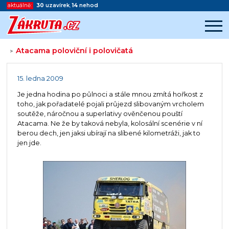
aktuálně:
30
uzavírek
,
14
nehod
Atacama poloviční i polovičatá
>
Začátek reklamy
Konec reklamy
15. ledna 2009
Je jedna hodina po půlnoci a stále mnou zmítá hořkost z
toho, jak pořadatelé pojali průjezd slibovaným vrcholem
soutěže, náročnou a superlativy ověnčenou pouští
Atacama. Ne že by taková nebyla, kolosální scenérie v ní
berou dech, jen jaksi ubírají na slíbené kilometráži, jak to
jen jde.