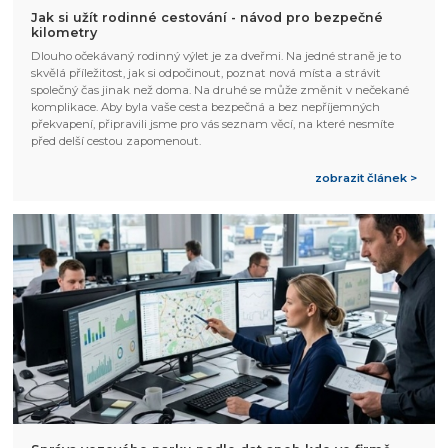
Jak si užít rodinné cestování - návod pro bezpečné
kilometry
Dlouho očekávaný rodinný výlet je za dveřmi. Na jedné straně je to
skvělá příležitost, jak si odpočinout, poznat nová místa a strávit
společný čas jinak než doma. Na druhé se může změnit v nečekané
komplikace. Aby byla vaše cesta bezpečná a bez nepříjemných
překvapení, připravili jsme pro vás seznam věcí, na které nesmíte
před delší cestou zapomenout.
zobrazit článek >