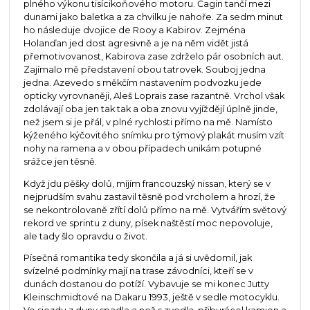
plného výkonu tisícikoňového motoru. Čagin tančí mezi
dunami jako baletka a za chvilku je nahoře. Za sedm minut
ho následuje dvojice de Rooy a Kabirov. Zejména
Holanďan jed dost agresivně a je na něm vidět jistá
přemotivovanost, Kabirova zase zdrželo pár osobních aut.
Zajímalo mě představení obou tatrovek. Souboj jedna
jedna. Azevedo s měkčím nastavením podvozku jede
opticky vyrovnaněji, Aleš Loprais zase razantně. Vrchol však
zdolávají oba jen tak tak a oba znovu vyjíždějí úplně jinde,
než jsem si je přál, v plné rychlosti přímo na mě. Namísto
kýženého kýčovitého snímku pro týmový plakát musím vzít
nohy na ramena a v obou případech unikám potupné
srážce jen těsně.
Když jdu pěšky dolů, míjím francouzský nissan, který se v
nejprudším svahu zastavil těsně pod vrcholem a hrozí, že
se nekontrolovaně zřítí dolů přímo na mě. Vytvářím světový
rekord ve sprintu z duny, písek naštěstí moc nepovoluje,
ale tady šlo opravdu o život.
Písečná romantika tedy skončila a já si uvědomil, jak
svízelné podmínky mají na trase závodníci, kteří se v
dunách dostanou do potíží. Vybavuje se mi konec Jutty
Kleinschmidtové na Dakaru 1993, ještě v sedle motocyklu.