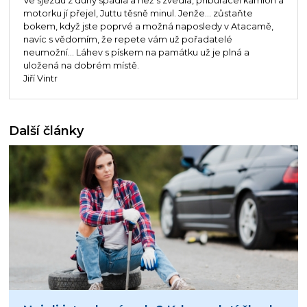
Ve sjezdu z duny spadla a než s zvedla, přiburácel kamion a
motorku jí přejel, Juttu těsně minul. Jenže… zůstaňte
bokem, když jste poprvé a možná naposledy v Atacamě,
navíc s vědomím, že repete vám už pořadatelé
neumožní... Láhev s pískem na památku už je plná a
uložená na dobrém místě.
Jiří Vintr
Další články