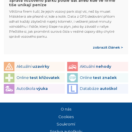
Správa vozového parku podle dat aneb kde ve firmě
tiše unikají peníze
Většina firem tuší, že jejich vozový park stojí víc, než by musel.
Málokterá ale přesně ví, kde a kolik. Data z GPS sledování přitom
odhalí každý zbytečně najetý kilometr, i veškeré jalové minuty
volnoběhu i řidiče, který šlape na plyn, jako by závodil v rallye.
Přečtěte si, jak proměnit surová čísla v reálné úspory díky chytré
správě vozového parku.
zobrazit článek >
Aktuální
uzavírky
Aktuální
nehody
Online
test křižovatek
Online
test značek
Autoškola
výuka
Databáze
autoškol
O nás
Cookies
Soukromí
Správa autoškoly