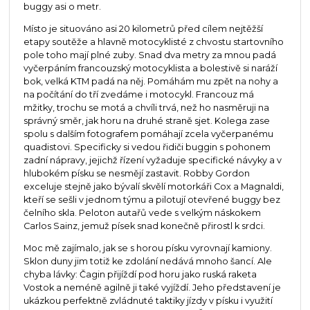
buggy asi o metr.
Místo je situováno asi 20 kilometrů před cílem nejtěžší
etapy soutěže a hlavně motocyklisté z chvostu startovního
pole toho mají plné zuby. Snad dva metry za mnou padá
vyčerpáním francouzský motocyklista a bolestivě si naráží
bok, velká KTM padá na něj. Pomáhám mu zpět na nohy a
na počítání do tří zvedáme i motocykl. Francouz má
mžitky, trochu se motá a chvíli trvá, než ho nasměruji na
správný směr, jak horu na druhé straně sjet. Kolega zase
spolu s dalším fotografem pomáhají zcela vyčerpanému
quadistovi. Specificky si vedou řidiči buggin s pohonem
zadní nápravy, jejichž řízení vyžaduje specifické návyky a v
hlubokém písku se nesmějí zastavit. Robby Gordon
exceluje stejně jako bývalí skvělí motorkáři Cox a Magnaldi,
kteří se sešli v jednom týmu a pilotují otevřené buggy bez
čelního skla. Peloton autařů vede s velkým náskokem
Carlos Sainz, jemuž písek snad konečně přirostl k srdci.
Moc mě zajímalo, jak se s horou písku vyrovnají kamiony.
Sklon duny jim totiž ke zdolání nedává mnoho šancí. Ale
chyba lávky: Čagin přijíždí pod horu jako ruská raketa
Vostok a neméně agilně ji také vyjíždí. Jeho představení je
ukázkou perfektně zvládnuté taktiky jízdy v písku i využití