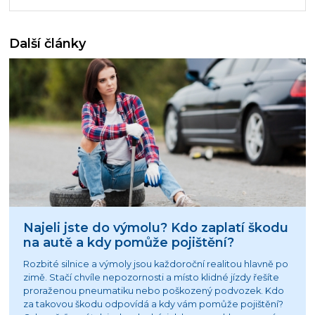
Další články
Najeli jste do výmolu? Kdo zaplatí škodu
na autě a kdy pomůže pojištění?
Rozbité silnice a výmoly jsou každoroční realitou hlavně po
zimě. Stačí chvíle nepozornosti a místo klidné jízdy řešíte
proraženou pneumatiku nebo poškozený podvozek. Kdo
za takovou škodu odpovídá a kdy vám pomůže pojištění?