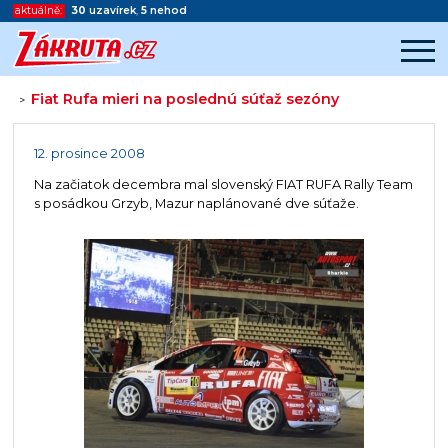
aktuálně:
30
uzavírek
,
5
nehod
Fiat Rufa mieri na poslednú súťaž sezóny
>
Začátek reklamy
Konec reklamy
12. prosince 2008
Na začiatok decembra mal slovenský FIAT RUFA Rally Team
s posádkou Grzyb, Mazur naplánované dve súťaže.