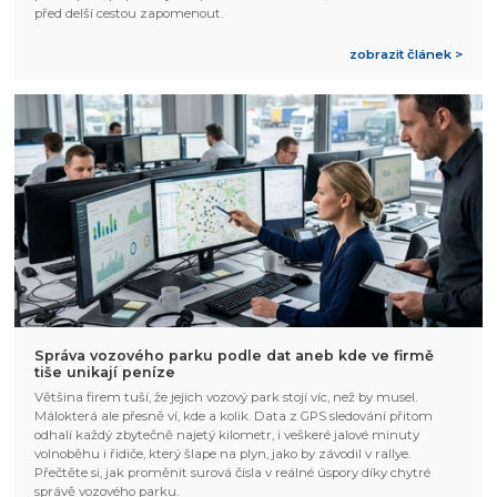
před delší cestou zapomenout.
zobrazit článek >
Správa vozového parku podle dat aneb kde ve firmě
tiše unikají peníze
Většina firem tuší, že jejich vozový park stojí víc, než by musel.
Málokterá ale přesně ví, kde a kolik. Data z GPS sledování přitom
odhalí každý zbytečně najetý kilometr, i veškeré jalové minuty
volnoběhu i řidiče, který šlape na plyn, jako by závodil v rallye.
Přečtěte si, jak proměnit surová čísla v reálné úspory díky chytré
správě vozového parku.