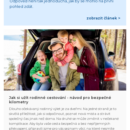
Odpověď není tak jednoduchá, jak by se mohlo na první
pohled zdát.
zobrazit článek >
Jak si užít rodinné cestování - návod pro bezpečné
kilometry
Dlouho očekávaný rodinný výlet je za dveřmi. Na jedné straně je to
skvělá příležitost, jak si odpočinout, poznat nová místa a strávit
společný čas jinak než doma. Na druhé se může změnit v nečekané
komplikace. Aby byla vaše cesta bezpečná a bez nepříjemných
překvapení, připravili jsme pro vás seznam věcí, na které nesmíte