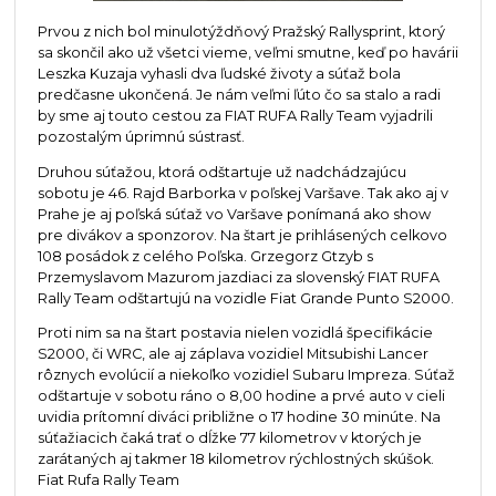
Prvou z nich bol minulotýždňový Pražský Rallysprint, ktorý
sa skončil ako už všetci vieme, veľmi smutne, keď po havárii
Leszka Kuzaja vyhasli dva ľudské životy a súťaž bola
predčasne ukončená. Je nám veľmi ľúto čo sa stalo a radi
by sme aj touto cestou za FIAT RUFA Rally Team vyjadrili
pozostalým úprimnú sústrasť.
Druhou súťažou, ktorá odštartuje už nadchádzajúcu
sobotu je 46. Rajd Barborka v poľskej Varšave. Tak ako aj v
Prahe je aj poľská súťaž vo Varšave ponímaná ako show
pre divákov a sponzorov. Na štart je prihlásených celkovo
108 posádok z celého Poľska. Grzegorz Gtzyb s
Przemyslavom Mazurom jazdiaci za slovenský FIAT RUFA
Rally Team odštartujú na vozidle Fiat Grande Punto S2000.
Proti nim sa na štart postavia nielen vozidlá špecifikácie
S2000, či WRC, ale aj záplava vozidiel Mitsubishi Lancer
rôznych evolúcií a niekoľko vozidiel Subaru Impreza. Súťaž
odštartuje v sobotu ráno o 8,00 hodine a prvé auto v cieli
uvidia prítomní diváci približne o 17 hodine 30 minúte. Na
súťažiacich čaká trať o dĺžke 77 kilometrov v ktorých je
zarátaných aj takmer 18 kilometrov rýchlostných skúšok.
Fiat Rufa Rally Team