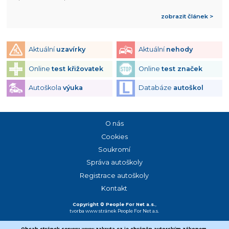
zobrazit článek >
Aktuální
uzavírky
Aktuální
nehody
Online
test křižovatek
Online
test značek
Autoškola
výuka
Databáze
autoškol
O nás
Cookies
Soukromí
Správa autoškoly
Registrace autoškoly
Kontakt
Copyright © People For Net a.s.
,
tvorba www stránek
People For Net a.s.
Obsah stránek serveru www.zakruta.cz je chráněn autorským zákonem.