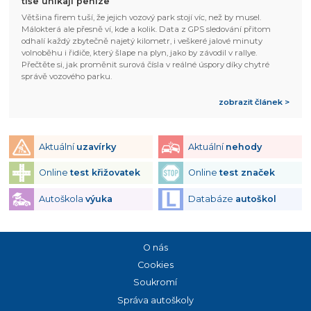
tiše unikají peníze
Většina firem tuší, že jejich vozový park stojí víc, než by musel.
Málokterá ale přesně ví, kde a kolik. Data z GPS sledování přitom
odhalí každý zbytečně najetý kilometr, i veškeré jalové minuty
volnoběhu i řidiče, který šlape na plyn, jako by závodil v rallye.
Přečtěte si, jak proměnit surová čísla v reálné úspory díky chytré
správě vozového parku.
zobrazit článek >
Aktuální
uzavírky
Aktuální
nehody
Online
test křižovatek
Online
test značek
Autoškola
výuka
Databáze
autoškol
O nás
Cookies
Soukromí
Správa autoškoly