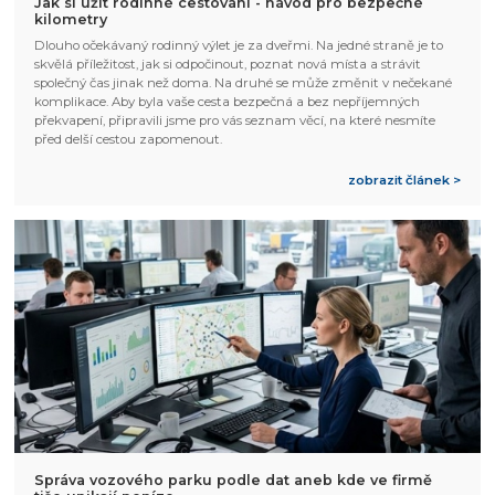
Jak si užít rodinné cestování - návod pro bezpečné
kilometry
Dlouho očekávaný rodinný výlet je za dveřmi. Na jedné straně je to
skvělá příležitost, jak si odpočinout, poznat nová místa a strávit
společný čas jinak než doma. Na druhé se může změnit v nečekané
komplikace. Aby byla vaše cesta bezpečná a bez nepříjemných
překvapení, připravili jsme pro vás seznam věcí, na které nesmíte
před delší cestou zapomenout.
zobrazit článek >
Správa vozového parku podle dat aneb kde ve firmě