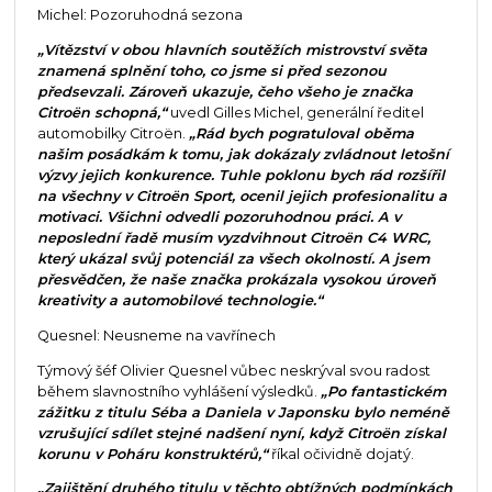
Michel: Pozoruhodná sezona
„Vítězství v obou hlavních soutěžích mistrovství světa
znamená splnění toho, co jsme si před sezonou
předsevzali. Zároveň ukazuje, čeho všeho je značka
Citroën schopná,“
uvedl Gilles Michel, generální ředitel
automobilky Citroën.
„Rád bych pogratuloval oběma
našim posádkám k tomu, jak dokázaly zvládnout letošní
výzvy jejich konkurence. Tuhle poklonu bych rád rozšířil
na všechny v Citroën Sport, ocenil jejich profesionalitu a
motivaci. Všichni odvedli pozoruhodnou práci. A v
neposlední řadě musím vyzdvihnout Citroën C4 WRC,
který ukázal svůj potenciál za všech okolností. A jsem
přesvědčen, že naše značka prokázala vysokou úroveň
kreativity a automobilové technologie.“
Quesnel: Neusneme na vavřínech
Týmový šéf Olivier Quesnel vůbec neskrýval svou radost
během slavnostního vyhlášení výsledků.
„Po fantastickém
zážitku z titulu Séba a Daniela v Japonsku bylo neméně
vzrušující sdílet stejné nadšení nyní, když Citroën získal
korunu v Poháru konstruktérů,“
říkal očividně dojatý.
„Zajištění druhého titulu v těchto obtížných podmínkách