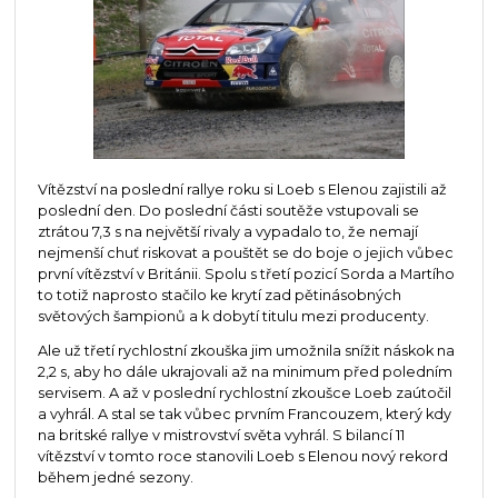
Vítězství na poslední rallye roku si Loeb s Elenou zajistili až
poslední den. Do poslední části soutěže vstupovali se
ztrátou 7,3 s na největší rivaly a vypadalo to, že nemají
nejmenší chuť riskovat a pouštět se do boje o jejich vůbec
první vítězství v Británii. Spolu s třetí pozicí Sorda a Martího
to totiž naprosto stačilo ke krytí zad pětinásobných
světových šampionů a k dobytí titulu mezi producenty.
Ale už třetí rychlostní zkouška jim umožnila snížit náskok na
2,2 s, aby ho dále ukrajovali až na minimum před poledním
servisem. A až v poslední rychlostní zkoušce Loeb zaútočil
a vyhrál. A stal se tak vůbec prvním Francouzem, který kdy
na britské rallye v mistrovství světa vyhrál. S bilancí 11
vítězství v tomto roce stanovili Loeb s Elenou nový rekord
během jedné sezony.