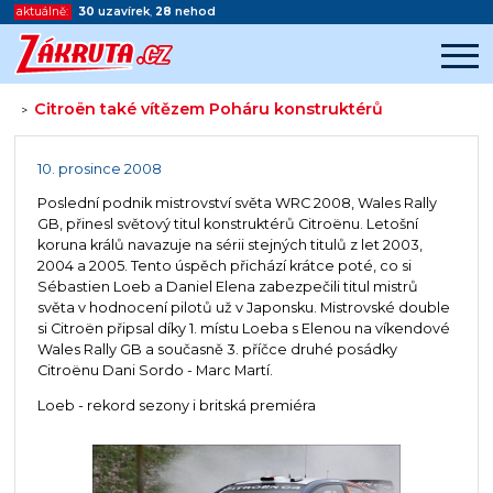
aktuálně:
30
uzavírek
,
28
nehod
Citroën také vítězem Poháru konstruktérů
>
Začátek reklamy
Konec reklamy
10. prosince 2008
Poslední podnik mistrovství světa WRC 2008, Wales Rally
GB, přinesl světový titul konstruktérů Citroënu. Letošní
koruna králů navazuje na sérii stejných titulů z let 2003,
2004 a 2005. Tento úspěch přichází krátce poté, co si
Sébastien Loeb a Daniel Elena zabezpečili titul mistrů
světa v hodnocení pilotů už v Japonsku. Mistrovské double
si Citroën připsal díky 1. místu Loeba s Elenou na víkendové
Wales Rally GB a současně 3. příčce druhé posádky
Citroënu Dani Sordo - Marc Martí.
Loeb - rekord sezony i britská premiéra