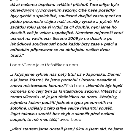
dává našemu úspěchu zvláštní příchuť. Tato rallye byla
opravdovým vyvrcholením sezony. Obě naše posádky
byly rychlé a spolehlivé, současné dvojité zastoupení na
pódiu povzneslo vlajku naší značky vysoko a pyšně. Na
začátku roku jsme si vytkli za cíl double, nyní jsme ho
dosáhli, což je velice uspokojivé. Nemáme nejmenší chuť
usnout na vavřínech. Sezona 2009 je na dosah a po
lahůdkové současnosti bude každý brzy zase v práci a
odhodlán připravovat se na obhajobu našich dvou
titulů.“
Loeb: Víkend jako třešnička na dortu
„I když jsme vyhráli náš pátý titul už v Japonsku, Daniel
a já jsme šťastní, že jsme pomohli Citroënu nasadit si
znovu mistrovskou korunu,“
říká Loeb.
„Nemůže být lepší
odměna pro celý tým za fantastickou sezonu. Vítězství o
tomto víkendu už je jen třešničkou na dortu. Předpisy,
zejména kolem použití jednoho typu pneumatik na
šotolině, udělaly z této rallye velice riskantní soutěž.
Zajet takovou soutěž bez chyb a skončit před našimi
soupeři, to mě moc těší,“
uvedl Loeb.
„Před startem jsme dostali jasný úkol a jsem rád, že jsme