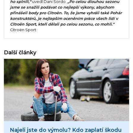
ho splnili,“
uvedl Dani Sordo.
„Po celou dlouhou sezonu
jsme se snažili podávat co nejlepší výkony, abychom
přinášeli body pro Citroën. To, že jsme vyhráli také Pohár
konstruktérů, je nejlepším oceněním práce všech lidí v
Citroën Sport, kteří dělali po celou sezonu, co mohli.“
Citroën Sport
Další články
Najeli jste do výmolu? Kdo zaplatí škodu