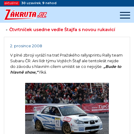
aktuálně:
30
uzavírek
,
9
nehod
Čtvrtníček usedne vedle Štajfa s novou rukavicí
>
Začátek reklamy
Konec reklamy
2. prosince 2008
V plné zbroji vyráží na trať Pražského rallysprintu Rally team
Subaru ČR. Ani lídr týmu Vojtěch Štajf ale tentokrát nejde
do závodu s hlavním cílem umístit se co nejvýše.
„Bude to
hlavně show,“
říká.