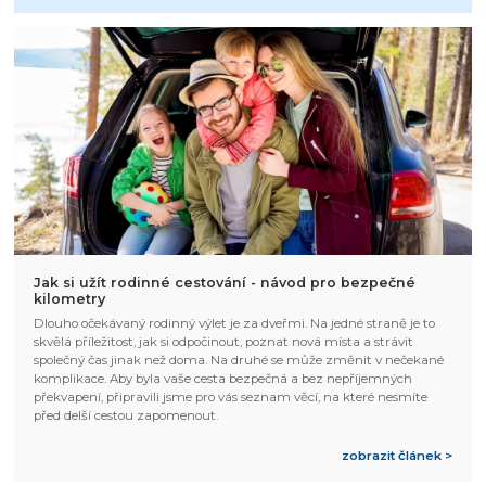
Jak si užít rodinné cestování - návod pro bezpečné
kilometry
Dlouho očekávaný rodinný výlet je za dveřmi. Na jedné straně je to
skvělá příležitost, jak si odpočinout, poznat nová místa a strávit
společný čas jinak než doma. Na druhé se může změnit v nečekané
komplikace. Aby byla vaše cesta bezpečná a bez nepříjemných
překvapení, připravili jsme pro vás seznam věcí, na které nesmíte
před delší cestou zapomenout.
zobrazit článek >