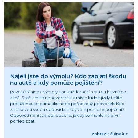
Najeli jste do výmolu? Kdo zaplatí škodu
na autě a kdy pomůže pojištění?
Rozbité silnice a výmoly jsou každoroční realitou hlavně po
zimě. Stačí chvíle nepozornosti a místo klidné jízdy řešíte
proraženou pneumatiku nebo poškozený podvozek. Kdo
za takovou škodu odpovídá a kdy vám pomůže pojištění?
Odpověď není tak jednoduchá, jak by se mohlo na první
pohled zdát.
zobrazit článek >