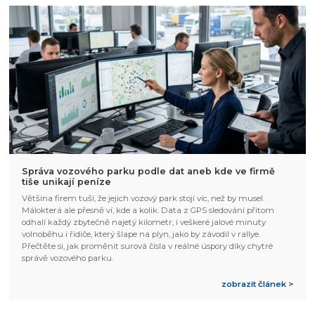
Správa vozového parku podle dat aneb kde ve firmě
tiše unikají peníze
Většina firem tuší, že jejich vozový park stojí víc, než by musel.
Málokterá ale přesně ví, kde a kolik. Data z GPS sledování přitom
odhalí každý zbytečně najetý kilometr, i veškeré jalové minuty
volnoběhu i řidiče, který šlape na plyn, jako by závodil v rallye.
Přečtěte si, jak proměnit surová čísla v reálné úspory díky chytré
správě vozového parku.
zobrazit článek >