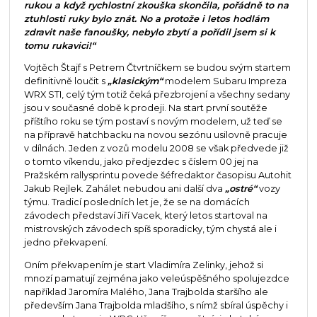
rukou a když rychlostní zkouška skončila, pořádně to na
ztuhlosti ruky bylo znát. No a protože i letos hodlám
zdravit naše fanoušky, nebylo zbytí a pořídil jsem si k
tomu rukavici!“
Vojtěch Štajf s Petrem Čtvrtníčkem se budou svým startem
definitivně loučit s
„klasickým“
modelem Subaru Impreza
WRX STI, celý tým totiž čeká přezbrojení a všechny sedany
jsou v současné době k prodeji. Na start první soutěže
příštího roku se tým postaví s novým modelem, už teď se
na přípravě hatchbacku na novou sezónu usilovně pracuje
v dílnách. Jeden z vozů modelu 2008 se však předvede již
o tomto víkendu, jako předjezdec s číslem 00 jej na
Pražském rallysprintu povede šéfredaktor časopisu Autohit
Jakub Rejlek. Zahálet nebudou ani další dva
„ostré“
vozy
týmu. Tradicí posledních let je, že se na domácích
závodech představí Jiří Vacek, který letos startoval na
mistrovských závodech spíš sporadicky, tým chystá ale i
jedno překvapení.
Oním překvapením je start Vladimíra Zelinky, jehož si
mnozí pamatují zejména jako veleúspěšného spolujezdce
například Jaromíra Malého, Jana Trajbolda staršího ale
především Jana Trajbolda mladšího, s nímž sbíral úspěchy i