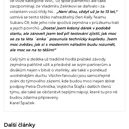
ve voze kategorie WRC. Už spíše pamětníci ale také
zavzpomínají, že Vladimíru Zelinkovi se dařívalo i za
volantem vozů třídy N4...
„Není divu, vždyť už je to 13 let,“
usmívá se tento těžko nahraditelný člen Rally Teamu
Subaru ČR, kde jeho role spočívá zejména v průzkumu tratí
a jejich povrchů.
„Dostal jsem krásný dárek v podobě
startu, ale zároveň jsem teď při testování zjistil, jak moc
se za ta léta ´enka´ posunula technicky kupředu. Jsem
moc zvědav, jak si s moderním nářadím budu rozumět,
ale moc se na to těším!“
Celý tým si zkrátka už tradičně hodlá pražské závody
zejména patřičně užít a předvést se svým partnerům a
divákům nejen v bitvě o vteřinky, ale také v poněkud
uvolněnějším duchu. Všichni fanoušci jsou samozřejmě
zváni do týmového zázemí, kde budou moci nejen sbírat
podpisy Petra Čtvrtníčka, Vojtěcha Štajfa i dalších členů
týmu, ale také se občerstvit teplými nápoji, které tu pro ně
budou zdarma připraveny.
Karel Špaček
Další články