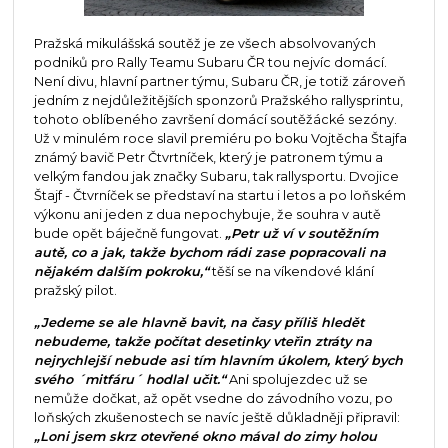
Pražská mikulášská soutěž je ze všech absolvovaných
podniků pro Rally Teamu Subaru ČR tou nejvíc domácí.
Není divu, hlavní partner týmu, Subaru ČR, je totiž zároveň
jedním z nejdůležitějších sponzorů Pražského rallysprintu,
tohoto oblíbeného završení domácí soutěžácké sezóny.
Už v minulém roce slavil premiéru po boku Vojtěcha Štajfa
známý bavič Petr Čtvrtníček, který je patronem týmu a
velkým fandou jak značky Subaru, tak rallysportu. Dvojice
Štajf - Čtvrníček se představí na startu i letos a po loňském
výkonu ani jeden z dua nepochybuje, že souhra v autě
bude opět báječně fungovat.
„Petr už ví v soutěžním
autě, co a jak, takže bychom rádi zase popracovali na
nějakém dalším pokroku,“
těší se na víkendové klání
pražský pilot.
„Jedeme se ale hlavně bavit, na časy příliš hledět
nebudeme, takže počítat desetinky vteřin ztráty na
nejrychlejší nebude asi tím hlavním úkolem, který bych
svého ´mitfáru´ hodlal učit.“
Ani spolujezdec už se
nemůže dočkat, až opět vsedne do závodního vozu, po
loňských zkušenostech se navíc ještě důkladněji připravil:
„Loni jsem skrz otevřené okno mával do zimy holou