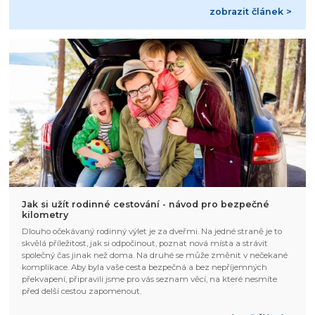
zobrazit článek >
Jak si užít rodinné cestování - návod pro bezpečné
kilometry
Dlouho očekávaný rodinný výlet je za dveřmi. Na jedné straně je to
skvělá příležitost, jak si odpočinout, poznat nová místa a strávit
společný čas jinak než doma. Na druhé se může změnit v nečekané
komplikace. Aby byla vaše cesta bezpečná a bez nepříjemných
překvapení, připravili jsme pro vás seznam věcí, na které nesmíte
před delší cestou zapomenout.