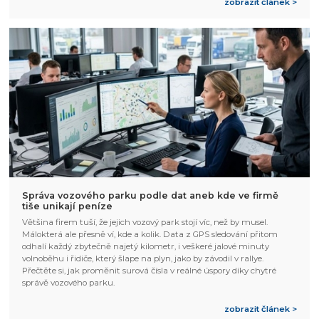
zobrazit článek >
Správa vozového parku podle dat aneb kde ve firmě
tiše unikají peníze
Většina firem tuší, že jejich vozový park stojí víc, než by musel.
Málokterá ale přesně ví, kde a kolik. Data z GPS sledování přitom
odhalí každý zbytečně najetý kilometr, i veškeré jalové minuty
volnoběhu i řidiče, který šlape na plyn, jako by závodil v rallye.
Přečtěte si, jak proměnit surová čísla v reálné úspory díky chytré
správě vozového parku.
zobrazit článek >