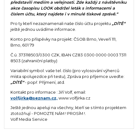
představili mediím a veřejnosti. Zde každý z návštěvníku
akce časopisu LOOK obdržel leták s informacemi a
číslem účtu, který najdete i v minulé tiskové zprávě.“
Pro ty kteří nezaznamenali naše číslo účtu projektu
„DÍTĚ“
ještě jednou uvádíme informace.
Konto pro příspěvky na projekt: ČSOB Brno, Veveří 111,
Brno, 601 79
Č.ú. 373118503/0300 CZK, IBAN CZ83 0300 0000 0003 7311
8503 (zahraniční platby)
Variabilní symbol: vaše tel. číslo (pro vylosování výherců
místa spolujezdce při testu), Zpráva pro příjemce uveďte:
„DÍTĚ“
- popř. Příjmení, atd.
Kontakt pro informace : Jiří Volf, email:
volfjirka@seznam.cz,
www.volfjirka.cz
Ještě jednou apeluji na všechny, kteří se s tímto projektem
ztotožňují - POMOZTE NÁM ! PROSÍM !.
Volf Media Service