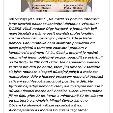
Jak postupujete Jirko? :
„Na rozdíl od prvních informací
jsme uzavřeli nakonec konkrétní dohodu s VÝBOREM
DOBRÉ VŮLE nadace Olgy Havlové. V jednáních byli
nejvstřícnější a máme pocit největší profesionality,
včetně vhodnosti vybraných případů, kde je třeba
pomoci. Paní ředitelka nám okamžitě předložila cca
deset projektů s tématem zdravotní problém v
kombinaci s pojmem “
dítě
„. Částky, kterými je možné
minimálně jeden potřebný projekt podpořit se pohybují
od 24.000,- do 200.000,- CZK. Jde například o zvedací
zařízení pro děti po obrně, které jim umožní v sociálně
slabých rodinách alespoň důstojný pohyb a možnost
manipulace, dále o hlasové procesory nebo elektronická
zařízení pro hlasově a sluchově postižené děti. My
bychom nejraději pomohli všem, ale to zřejmě nebude z
důvodu financí možné ani v našich silách. Přesto máme
již na účtu přes 20 tis. korun a minimálně 50 tis. slíbeno
od partnerů a známých. Minulý čtvrtek jsme na
Občanské plovárně v Praze společně s Evou
Aichmajerovou a Liborem Boučkem celý záměr