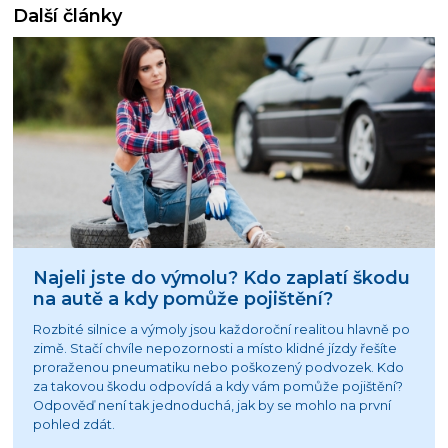
Další články
Najeli jste do výmolu? Kdo zaplatí škodu
na autě a kdy pomůže pojištění?
Rozbité silnice a výmoly jsou každoroční realitou hlavně po
zimě. Stačí chvíle nepozornosti a místo klidné jízdy řešíte
proraženou pneumatiku nebo poškozený podvozek. Kdo
za takovou škodu odpovídá a kdy vám pomůže pojištění?
Odpověď není tak jednoduchá, jak by se mohlo na první
pohled zdát.