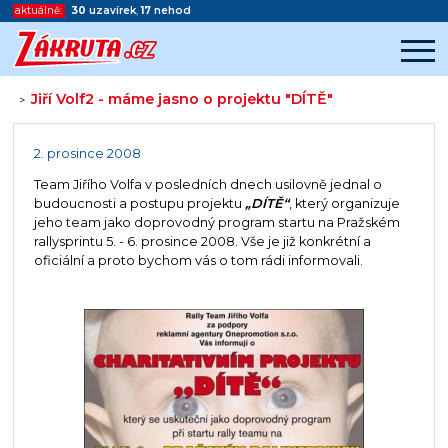
aktuálně:
30
uzavírek
,
17
nehod
Jiří Volf2 - máme jasno o projektu "DÍTĚ"
>
Začátek reklamy
Konec reklamy
2. prosince 2008
Team Jiřího Volfa v posledních dnech usilovně jednal o
budoucnosti a postupu projektu
„DÍTĚ“
, který organizuje
jeho team jako doprovodný program startu na Pražském
rallysprintu 5. - 6. prosince 2008. Vše je již konkrétní a
oficiální a proto bychom vás o tom rádi informovali.