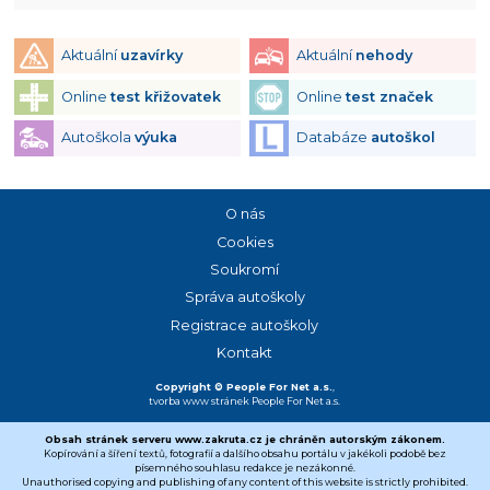
Aktuální
uzavírky
Aktuální
nehody
Online
test křižovatek
Online
test značek
Autoškola
výuka
Databáze
autoškol
O nás
Cookies
Soukromí
Správa autoškoly
Registrace autoškoly
Kontakt
Copyright © People For Net a.s.
,
tvorba www stránek
People For Net a.s.
Obsah stránek serveru www.zakruta.cz je chráněn autorským zákonem.
Kopírování a šíření textů, fotografií a dalšího obsahu portálu v jakékoli podobě bez
písemného souhlasu redakce je nezákonné.
Unauthorised copying and publishing of any content of this website is strictly prohibited.