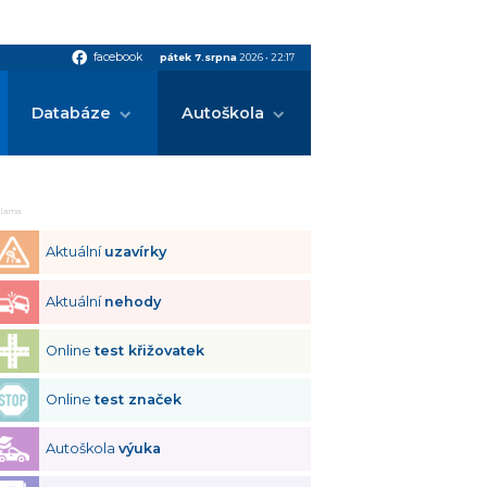
facebook
facebook
pátek 7.srpna
2026
•
22:17
Databáze
Autoškola
klama
Aktuální
uzavírky
Aktuální
nehody
Online
test křižovatek
Online
test značek
Autoškola
výuka