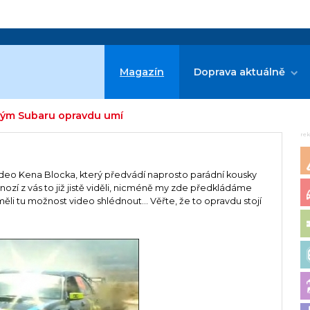
Magazín
Doprava aktuálně
svým Subaru opravdu umí
re
deo Kena Blocka, který předvádí naprosto parádní kousky
zí z vás to již jistě viděli, nicméně my zde předkládáme
měli tu možnost video shlédnout... Věřte, že to opravdu stojí