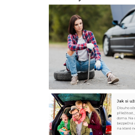
Jak si u
Dlouho oče
příležitost
doma. Na d
bezpečná a
na které n