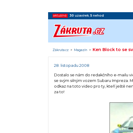
aktuálně:
30
uzavírek
,
5
nehod
Ken Block to se 
Zákruta.cz
>
Magazín
>
28. listopadu 2008
Dostalo se nám do redakčního e-mailu vi
se svým silným vozem Subaru Impreza. Mno
odkaz na toto video pro ty, kteří ještě ne
za to!