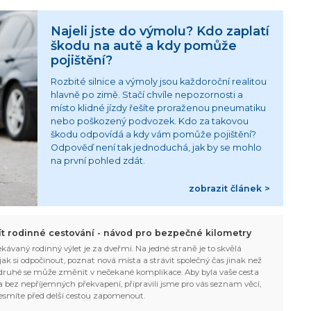
Najeli jste do výmolu? Kdo zaplatí
škodu na autě a kdy pomůže
pojištění?
Rozbité silnice a výmoly jsou každoroční realitou
hlavně po zimě. Stačí chvíle nepozornosti a
místo klidné jízdy řešíte proraženou pneumatiku
nebo poškozený podvozek. Kdo za takovou
škodu odpovídá a kdy vám pomůže pojištění?
Odpověď není tak jednoduchá, jak by se mohlo
na první pohled zdát.
zobrazit článek >
žít rodinné cestování - návod pro bezpečné kilometry
kávaný rodinný výlet je za dveřmi. Na jedné straně je to skvělá
, jak si odpočinout, poznat nová místa a strávit společný čas jinak než
ruhé se může změnit v nečekané komplikace. Aby byla vaše cesta
 bez nepříjemných překvapení, připravili jsme pro vás seznam věcí,
esmíte před delší cestou zapomenout.