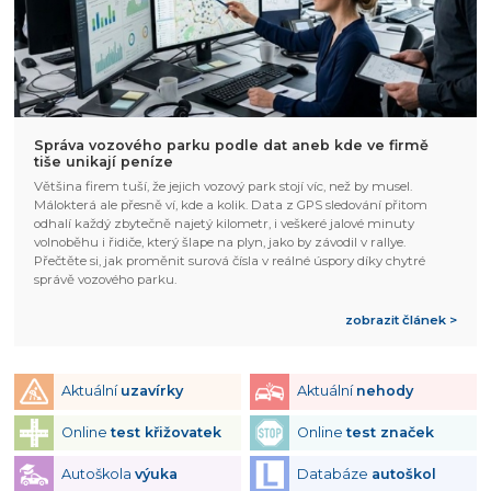
Správa vozového parku podle dat aneb kde ve firmě
tiše unikají peníze
Většina firem tuší, že jejich vozový park stojí víc, než by musel.
Málokterá ale přesně ví, kde a kolik. Data z GPS sledování přitom
odhalí každý zbytečně najetý kilometr, i veškeré jalové minuty
volnoběhu i řidiče, který šlape na plyn, jako by závodil v rallye.
Přečtěte si, jak proměnit surová čísla v reálné úspory díky chytré
správě vozového parku.
zobrazit článek >
Aktuální
uzavírky
Aktuální
nehody
Online
test křižovatek
Online
test značek
Autoškola
výuka
Databáze
autoškol