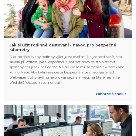
Jak si užít rodinné cestování - návod pro bezpečné
kilometry
Dlouho očekávaný rodinný výlet je za dveřmi. Na jedné straně je to
skvělá příležitost, jak si odpočinout, poznat nová místa a strávit
společný čas jinak než doma. Na druhé se může změnit v nečekané
komplikace. Aby byla vaše cesta bezpečná a bez nepříjemných
překvapení, připravili jsme pro vás seznam věcí, na které nesmíte
před delší cestou zapomenout.
zobrazit článek >