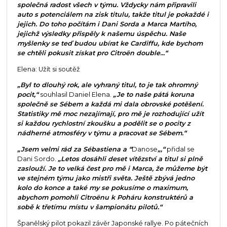
společná radost všech v týmu. Vždycky nám připravili
auto s potenciálem na zisk titulu, takže titul je pokaždé i
jejich. Do toho počítám i Dani Sorda a Marca Martího,
jejichž výsledky přispěly k našemu úspěchu. Naše
myšlenky se teď budou ubírat ke Cardiffu, kde bychom
se chtěli pokusit získat pro Citroën double...“
Elena: Užít si soutěž
„Byl to dlouhý rok, ale vyhraný titul, to je tak ohromný
pocit,“
souhlasil Daniel Elena.
„Je to naše pátá koruna
společně se Sébem a každá mi dala obrovské potěšení.
Statistiky mě moc nezajímají, pro mě je rozhodující užít
si každou rychlostní zkoušku a podělit se o pocity z
nádherné atmosféry v týmu a pracovat se Sébem.“
„Jsem velmi rád za Sébastiena a “
Danose
„,“
přidal se
Dani Sordo.
„Letos dosáhli deset vítězství a titul si plně
zaslouží. Je to velká čest pro mě i Marca, že můžeme být
ve stejném týmu jako mistři světa. Ještě zbývá jedno
kolo do konce a také my se pokusíme o maximum,
abychom pomohli Citroënu k Poháru konstruktérů a
sobě k třetímu místu v šampionátu pilotů.“
Španělský pilot pokazil závěr Japonské rallye. Po pátečních