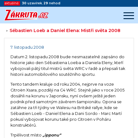
aktuálně:
30
uzavírek
,
29
nehod
Sébastien Loeb a Daniel Elena: Mistři světa 2008
>
Začátek reklamy
Konec reklamy
7. listopadu 2008
Datum 2. listopadu 2008 bude nesmazatelně zapsáno do
historie jako den Sébastiena Loeba a Daniela Eleny, kteří
vybojovali pátý titul mistrů světa WRC v řadě a přepsali tak
historii automobilového soutěžního sportu.
Tento tandem kraluje od roku 2004, nejprve na voze
Citroën Xsara, později na C4 WRC. Stejně jako v roce 2005
dosáhli na korunu v Japonsku, nyní ovšem ještě jeden
podnik před samotným závěrem šampionátu. Opona se
zatáhne za tři týdny ve Walesu na Britské rallye, kde se
Sébastien Loeb - Daniel Elena a Dani Sordo - Marc Martí
pokusí vybojovat korunu také pro Citroën v Poháru
konstruktérů.
Trpělivost místo
„ipponu“