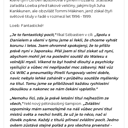
které tým Citroën absolvoval v plném rozsahu. Statistika
zařadila Loeba před takové veličiny, jakými byli Juha
Kankkunen, ale obzvlášť Tommi Mäkinen, jenž získal čtyři
světové tituly v řadě v rozmezí let 1996 - 1999.
Loeb: Fantastické!
„Je to fantastický pocit,“
říkal Sébastien v cíli.
„Spolu s
Danielem a všemi v týmu jsme si řekli, že chceme vyhrát
korunu i letos. Jsem ohromně spokojený, že to přišlo
právě nyní v Japonsku. Přál jsem si titul získat už nyní,
abychom mohli jet na poslední soutěž do Walesu s
volnější myslí. Víkend to byl hodně dlouhý a psychicky
vysilující a vůbec mi nepřipadal moc zábavný. Náš vůz
C4 WRC a pneumatiky Pirelli fungovaly velmi dobře,
navíc nebylo lehké zahánět v průběhu soutěže myšlenky
na titul. Tomu jsme se přibližovali každou rychlostní
zkouškou a nakonec se nám čekání vyplatilo.“
„Nemohu říci, zda je právě letošní titul nejhezčím ze
všech,“
řekl nový pětinásobný šampion.
„Zvláštní
vzpomínky mám samozřejmě na náš vůbec první titul
mistrů světa a nechci tvrdit, že už je to něco, nač si
člověk zvykne. Každý z titulů přinesl zvláštní pocit. Jedno
ovšem zůstává stejné pořád a pro všechna prvenství -