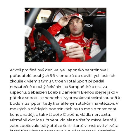
Ačkoli pro finálový den Rallye Japonsko naordinovali
pořadatelé pouhých 96 kilometrů do devíti rychlostních
zkoušek, všem z týmu Citroën Total Sport připadal
neskutečně dlouhý čekáním na šampaňské a oslavu
úspěchu. Sébastien Loeb s Danielem Elenou stejně jako v
pátek a sobotu se nenechali vyprovokovat svými soupeři k
bodům za ippon, tedy k unáhleným útokům na vítězství. V
mokrých a blátivých podmínkách by to mohlo znamenat
konec nadějí, a tak v táboře Citroënu vládla nervozita.
Nicméně dvojice Citroënu dojela na třetím místě, které jí
zabezpečovalo pátý titul ze šesti startů v mistrovství světa,