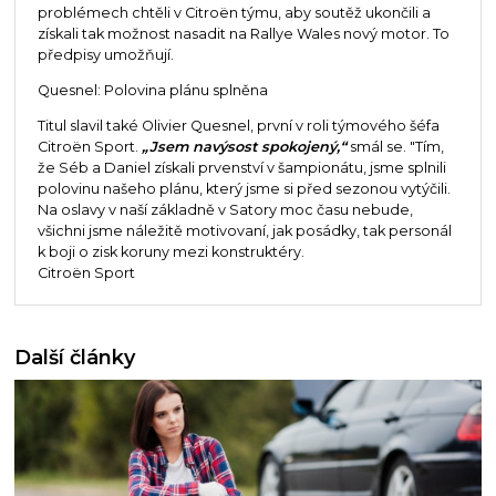
problémech chtěli v Citroën týmu, aby soutěž ukončili a
získali tak možnost nasadit na Rallye Wales nový motor. To
předpisy umožňují.
Quesnel: Polovina plánu splněna
Titul slavil také Olivier Quesnel, první v roli týmového šéfa
Citroën Sport.
„Jsem navýsost spokojený,“
smál se. "Tím,
že Séb a Daniel získali prvenství v šampionátu, jsme splnili
polovinu našeho plánu, který jsme si před sezonou vytýčili.
Na oslavy v naší základně v Satory moc času nebude,
všichni jsme náležitě motivovaní, jak posádky, tak personál
k boji o zisk koruny mezi konstruktéry.
Citroën Sport
Další články