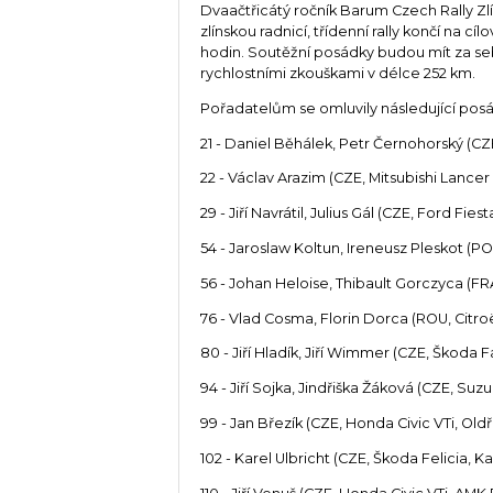
Dvaačtřicátý ročník Barum Czech Rally Zlín
zlínskou radnicí, třídenní rally končí na c
hodin. Soutěžní posádky budou mít za se
rychlostními zkouškami v délce 252 km.
Pořadatelům se omluvily následující pos
21 - Daniel Běhálek, Petr Černohorský (C
22 - Václav Arazim (CZE, Mitsubishi Lance
29 - Jiří Navrátil, Julius Gál (CZE, Ford F
54 - Jaroslaw Koltun, Ireneusz Pleskot (P
56 - Johan Heloise, Thibault Gorczyca (FRA
76 - Vlad Cosma, Florin Dorca (ROU, Citr
80 - Jiří Hladík, Jiří Wimmer (CZE, Škoda Fa
94 - Jiří Sojka, Jindřiška Žáková (CZE, Su
99 - Jan Březík (CZE, Honda Civic VTi, Old
102 - Karel Ulbricht (CZE, Škoda Felicia, Ka