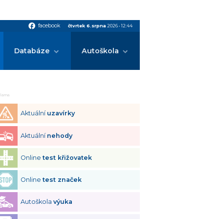
facebook
facebook
čtvrtek 6.srpna
2026
•
12:44
Databáze
Autoškola
klama
Aktuální
uzavírky
Aktuální
nehody
Online
test křižovatek
Online
test značek
Autoškola
výuka