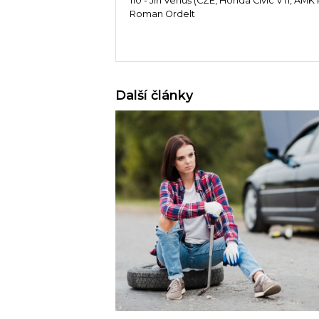
110 - Jiří Venuš (CZE, Honda Civic VTi, AM
Roman Ordelt
Další články