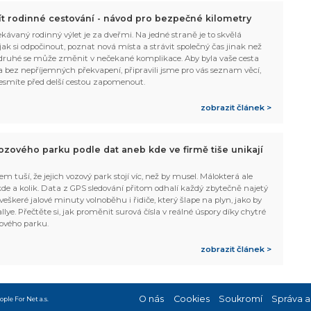
žít rodinné cestování - návod pro bezpečné kilometry
kávaný rodinný výlet je za dveřmi. Na jedné straně je to skvělá
, jak si odpočinout, poznat nová místa a strávit společný čas jinak než
ruhé se může změnit v nečekané komplikace. Aby byla vaše cesta
 bez nepříjemných překvapení, připravili jsme pro vás seznam věcí,
esmíte před delší cestou zapomenout.
zobrazit článek >
ozového parku podle dat aneb kde ve firmě tiše unikají
em tuší, že jejich vozový park stojí víc, než by musel. Málokterá ale
 kde a kolik. Data z GPS sledování přitom odhalí každý zbytečně najetý
 veškeré jalové minuty volnoběhu i řidiče, který šlape na plyn, jako by
allye. Přečtěte si, jak proměnit surová čísla v reálné úspory díky chytré
ového parku.
zobrazit článek >
O nás
Cookies
Soukromí
Správa a
ople For Net a.s.