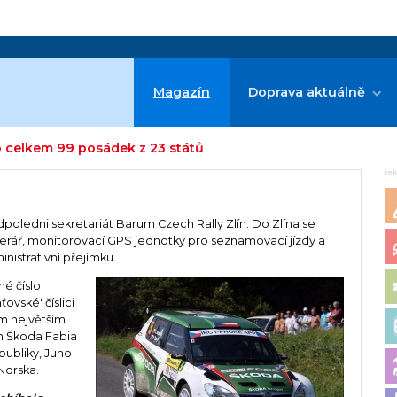
Magazín
Doprava aktuálně
lo celkem 99 posádek z 23 států
re
poledni sekretariát Barum Czech Rally Zlín. Do Zlína se
tinerář, monitorovací GPS jednotky pro seznamovací jízdy a
nistrativní přejímku.
né číslo
vské' číslici
ěm největším
ch Škoda Fabia
publiky, Juho
Norska.