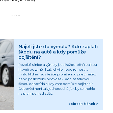
K Rallye Český Krumlov)
reklama
Najeli jste do výmolu? Kdo zaplatí
škodu na autě a kdy pomůže
pojištění?
Rozbité silnice a výmoly jsou každoroční realitou
hlavně po zimě. Stačí chvíle nepozornosti a
místo klidné jízdy řešíte proraženou pneumatiku
nebo poškozený podvozek. Kdo za takovou
škodu odpovídá a kdy vám pomůže pojištění?
Odpověď není tak jednoduchá, jak by se mohlo
na první pohled zdát.
zobrazit článek >