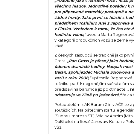
„Podobně jako v loňském roce i letos p
všechno hladce. Jednotlivé posádky k 
pro připravené materiály postupně a net
žádné fronty. Jako první se hlásili s ho
předstihem Toshihiro Arai z Japonska a
z Finska. Vzhledem k tomu, že čas otevř
hodinku volno,“
uvedla Marta Regnerová, 
v kategorii produkčních vozů ze země vychá
kávě.
Z českých zástupců se tradičně jako prv
Gross.
„Pan Gross je přesný jako hodinky
úderem dvanácté hodiny. Naopak mezi p
Baran, spolujezdec Michala Solowowa a
vozů z roku 2008,“
upřesnila Regnerová. Z 
ročníku, patří k nejpilnějším sběratelům st
představí na barumce již po čtrnácté.
„Tě
odstartuje ve Zlíně po jedenácté,“
řekla
Pořadatelům z AK Barum Zlín v AČR se z
soutěžících. Na pátečním startu legendár
(Subaru Impreza STi), Václav Arazim (Mitsu
Další pilot na fiestě Jaroslaw Koltun z Po
vůz.