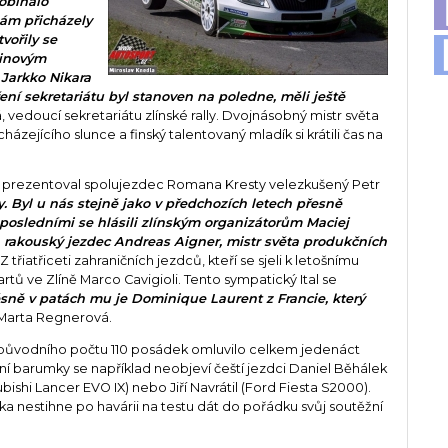
robíhalo
nám přicházely
vořily se
dinovým
 Jarkko Nikara
ení sekretariátu byl stanoven na poledne, měli ještě
vedoucí sekretariátu zlínské rally. Dvojnásobný mistr světa
zejícího slunce a finský talentovaný mladík si krátili čas na
ní prezentoval spolujezdec Romana Kresty velezkušený Petr
. Byl u nás stejně jako v předchozích letech přesně
osledními se hlásili zlínským organizátorům Maciej
 rakouský jezdec Andreas Aigner, mistr světa produkčních
třiatřiceti zahraničních jezdců, kteří se sjeli k letošnímu
artů ve Zlíně Marco Cavigioli. Tento sympatický Ital se
sně v patách mu je Dominique Laurent z Francie, který
 Marta Regnerová.
 původního počtu 110 posádek omluvilo celkem jedenáct
ní barumky se například neobjeví čeští jezdci Daniel Běhálek
bishi Lancer EVO IX) nebo Jiří Navrátil (Ford Fiesta S2000).
lska nestihne po havárii na testu dát do pořádku svůj soutěžní