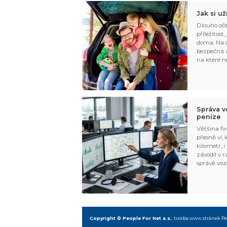
Jak si u
Dlouho oče
příležitost
doma. Na d
bezpečná a
na které n
Správa v
peníze
Většina fir
přesně ví,
kilometr, i
závodil v r
správě voz
Copyright © People For Net a.s.
,
tvorba www stránek
Pe