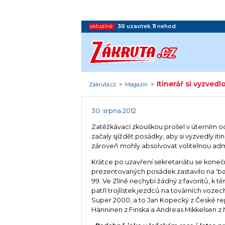
aktuálně:
30
uzavírek
,
11
nehod
Itinerář si vyzved
Zákruta.cz
>
Magazín
>
30. srpna 2012
Zatěžkávací zkouškou prošel v úterním od
začaly sjíždět posádky, aby si vyzvedly i
zároveň mohly absolvovat volitelnou admi
Krátce po uzavření sekretariátu se koneč
prezentovaných posádek zastavilo na 'baťo
99. Ve Zlíně nechybí žádný z favoritů, k t
patří trojlístek jezdců na továrních voze
Super 2000, a to Jan Kopecký z České re
Hänninen z Finska a Andreas Mikkelsen z 