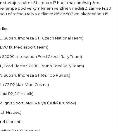
 startuje v pátek 31. srpna v 17 hodin na náměstí před
ílové rampě pod Velkým kinem ve Zlíně v neděli 2. září ve 14.30
bou náročnou rally v celkové délce 587 km okořeněnou 15
ádky:
ZE, Subaru Impreza STi, Czech National Team)
r EVO IX, Mediasport Team)
iesta S2000, Interaction Ford Czech Rally Team)
OL, Ford Fiesta S2000, Bruno Tassi Rally Team)
, Subaru Impreza STi R4, Top Run srl.)
oën C2 R2 Max, Vlad Cosma)
bia R2, Jiří Hladík)
zuki Ignis Sport, AMK Rallye Český Krumlov)
řich Hrabec)
rel Ulbricht)