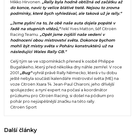
Mikko Hirvonen.
„Rally byla hodně obtížná od začátku až
do konce, navíc ty velice blátivé tratě. Nejsou to zrovna
podmínky, které bych vyhledával, ale taková už je rally.“
„Jsme pyšní na to, že obě naše auta dojela popáté v
řadě na stupních vítězů,“
řekl Yves Matton, šéf Citroën
Racing Teamu.
„Opět jsme zvýšili naše vedení v
hodnocení obou mistrovství světa. Dokonce bychom
mohli být mistry světa v Poháru konstruktérů už na
následující Wales Rally GB.“
Celý tým se ve vzpomínkách přenesl k osobě Philippe
Bugalskeho, který před několika dny náhle zemřel. V roce
2001
„Bug“
vyhrál právě Rally Německo, která v tu dobu
ještě nebyla součástí kalendáře mistrovství světa (ME) na
voze Citroën Xsara T4. Jean-Paul Chiaroni, jeho dřívější
spolujezdec a nyní expert na počasí a koordinátor
průzkumu pro Citroën Racing, si došel na pódium pro
pohár pro nejúspěšnější značku na této rally.
Citroën Sport
Další články