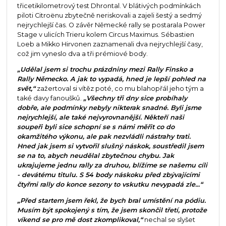
třicetikilometrový test Dhrontal. V blátivých podmínkách
piloti Citroënu zbytečně neriskovali a zajeli šestý a sedmý
nejrychlejší čas. O závěr Německé rally se postarala Power
Stage v ulicích Trieru kolem Circus Maximus. Sébastien
Loeb a Mikko Hirvonen zaznamenali dva nejrychlejší časy,
což jim vyneslo dva a tři prémiové body.
„Udělal jsem si trochu prázdniny mezi Rally Finsko a
Rally Německo. A jak to vypadá, hned je lepší pohled na
svět,“
zažertoval si vítěz poté, co mu blahopřál jeho tým a
také davy fanoušků.
„Všechny tři dny sice probíhaly
dobře, ale podmínky nebyly nikterak snadné. Byli jsme
nejrychlejší, ale také nejvyrovnanější. Někteří naši
soupeři byli sice schopní se s námi měřit co do
okamžitého výkonu, ale pak nezvládli nástrahy trati.
Hned jak jsem si vytvořil slušný náskok, soustředil jsem
se na to, abych neudělal zbytečnou chybu. Jak
ukrajujeme jednu rally za druhou, blížíme se našemu cíli
- devátému titulu. S 54 body náskoku před zbývajícími
čtyřmi rally do konce sezony to vskutku nevypadá zle...“
„Před startem jsem řekl, že bych bral umístění na pódiu.
Musím být spokojený s tím, že jsem skončil třetí, protože
víkend se pro mě dost zkomplikoval,“
nechal se slyšet