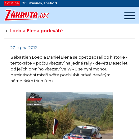
aktuálně:
30
uzavírek
,
1
nehod
Loeb a Elena podeváté
>
Začátek reklamy
Konec reklamy
27. srpna 2012
Sébastien Loeb a Daniel Elena se opět zapsali do historie -
tentokráte v počtu vítězství na jedné rally - devět! Deset let
od jejich prvního vítězství ve WRC se nyní mohou
osminásobní mistři světa pochlubit právě devátým
německým triumfem.