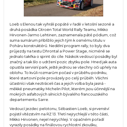
Loeb s Elenou tak vyhráli popáté v řadě v letošní sezoně a
druhá posádka Citroën Total World Rally Teamu, Mikko
Hirvonen-Jarmo Lehtinen, zaznamenala páté pódium, což
suma sumárum přiblížilo jejich tým k osmému titulu v
Poháru konstruktérů. Nedělní program rally, to byly dva
průjezdy na testu Dhrontal a Power Stage, nicméně se
jednalo takřka o sprint do cíle. Náskok vedoucí posádky byl
značný a tak šlo o udržení pozic zbytku pole. Hned jak auta
opustila servisní park, ještě jednou se všechny oči upřely na
oblohu. To kvůli rozmarům počasí v průběhu podniku,
které startovní pole provázely po celý průběh. Všichni
účastníci však neztráceli čas a jejich volba byla jasná -
měkké pneumatiky Michelin Pilot, kterém jsou účinnější na
mokrých asfaltových silnicích bývalého francouzského
departementu Sarre.
Vedoucí jezdec pelotonu, Sébastien Loeb, si prvenství
pojistil vítězstvím na RZ 13. Třetí nejrychlejší v této části,
Mikko Hirvonen, nejel nejrychleji. V opačném pořadí
vyrazily posádky na finálovou rychlostní zkoušku,