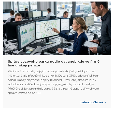
Správa vozového parku podle dat aneb kde ve firmě
tiše unikají peníze
Většina firem tuší, že jejich vozový park stojí víc, než by musel.
Málokterá ale přesně ví, kde a kolik. Data z GPS sledování přitom
odhalí každý zbytečně najetý kilometr, i veškeré jalové minuty
volnoběhu i řidiče, který šlape na plyn, jako by závodil v rallye.
Přečtěte si, jak proměnit surová čísla v reálné úspory díky chytré
správě vozového parku.
zobrazit článek >