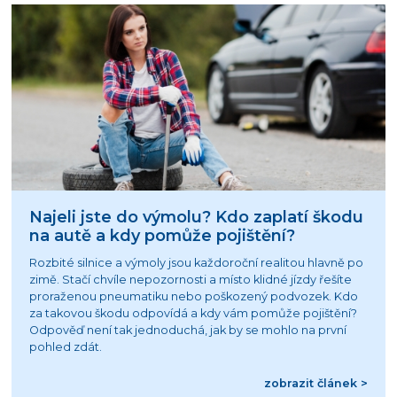
Najeli jste do výmolu? Kdo zaplatí škodu
na autě a kdy pomůže pojištění?
Rozbité silnice a výmoly jsou každoroční realitou hlavně po
zimě. Stačí chvíle nepozornosti a místo klidné jízdy řešíte
proraženou pneumatiku nebo poškozený podvozek. Kdo
za takovou škodu odpovídá a kdy vám pomůže pojištění?
Odpověď není tak jednoduchá, jak by se mohlo na první
pohled zdát.
zobrazit článek >