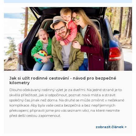
Jak si užít rodinné cestování - návod pro bezpečné
kilometry
Dlouho očekávaný rodinný výlet je za dveřmi. Na jedné straně je to
skvělá příležitost, jak si odpočinout, poznat nová místa a strávit
společný čas jinak než doma. Na druhé se může změnit v nečekané
komplikace. Aby byla vaše cesta bezpečná a bez nepříjemných
překvapení, připravili jsme pro vás seznam věcí, na které nesmíte
před delší cestou zapomenout.
zobrazit článek >