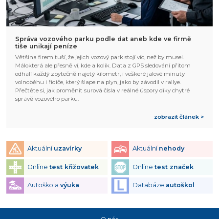
Správa vozového parku podle dat aneb kde ve firmě
tiše unikají peníze
Většina firem tuší, že jejich vozový park stojí víc, než by musel.
Málokterá ale přesně ví, kde a kolik. Data z GPS sledování přitom
odhalí každý zbytečně najetý kilometr, i veškeré jalové minuty
volnoběhu i řidiče, který šlape na plyn, jako by závodil v rallye.
Přečtěte si, jak proměnit surová čísla v reálné úspory díky chytré
správě vozového parku.
zobrazit článek >
Aktuální
uzavírky
Aktuální
nehody
Online
test křižovatek
Online
test značek
Autoškola
výuka
Databáze
autoškol