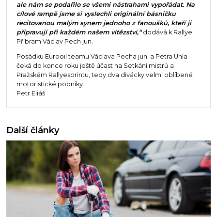
ale nám se podařilo se všemi nástrahami vypořádat. Na
cílové rampě jsme si vyslechli originální básničku
recitovanou malým synem jednoho z fanoušků, kteří ji
připravují při každém našem vítězství,“
dodává k Rallye
Příbram Václav Pech jun.
Posádku Eurooil teamu Václava Pecha jun. a Petra Uhla
čeká do konce roku ještě účast na Setkání mistrů a
Pražském Rallyesprintu, tedy dva divácky velmi oblíbené
motoristické podniky.
Petr Eliáš
Další články