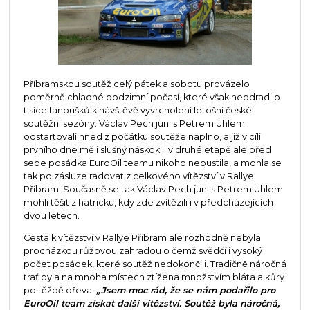
Příbramskou soutěž celý pátek a sobotu provázelo
poměrně chladné podzimní počasí, které však neodradilo
tisíce fanoušků k návštěvě vyvrcholení letošní české
soutěžní sezóny. Václav Pech jun. s Petrem Uhlem
odstartovali hned z počátku soutěže naplno, a již v cíli
prvního dne měli slušný náskok. I v druhé etapě ale před
sebe posádka EuroOil teamu nikoho nepustila, a mohla se
tak po zásluze radovat z celkového vítězství v Rallye
Příbram. Současně se tak Václav Pech jun. s Petrem Uhlem
mohli těšit z hatricku, kdy zde zvítězili i v předcházejících
dvou letech.
Cesta k vítězství v Rallye Příbram ale rozhodně nebyla
procházkou růžovou zahradou o čemž svědčí i vysoký
počet posádek, které soutěž nedokončili. Tradičně náročná
trať byla na mnoha místech ztížena množstvím bláta a kůry
po těžbě dřeva.
„Jsem moc rád, že se nám podařilo pro
EuroOil team získat další vítězství. Soutěž byla náročná,