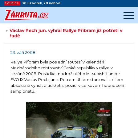
aktuálně:
30
uzavírek
,
28
nehod
Václav Pech jun. vyhrál Rallye Příbram již potřetí v
>
řadě
Začátek reklamy
Konec reklamy
23. září 2008
Rallye Příbram byla poslední soutěží v kalendáři
Mezinárodního mistrovství České republiky v rallye v
sezóně 2008. Posádka modrožlutého Mitsubishi Lancer
EVO IX Václav Pech jun. s Petrem Uhlem startovali s cílem
absolutně vyhrát a udržet si pozici v celkovém hodnocení
šampionátu.