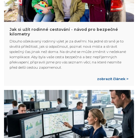
Jak si užít rodinné cestování - návod pro bezpečné
kilometry
Dlouho očekávaný rodinný výlet je za dveřmi. Na jedné straně je to
skvělá příležitost, jak si odpočinout, poznat nová místa a strávit
společný čas jinak než doma. Na druhé se může změnit v nečekané
komplikace. Aby byla vaše cesta bezpečná a bez nepříjemných
překvapení, připravili jsme pro vás seznam věcí, na které nesmíte
před delší cestou zapomenout.
zobrazit článek >