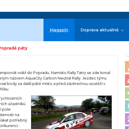
Magazín
Doprava aktuálně
 Popradě pátý
re
mpionát vrátil do Popradu. Namísto Rally Tatry se zde konal
vaným názvem AquaCity Carbon Neutral Rally. Jezdec týmu
psal body za další páté místo a před závěrečnou soutěží v
íčku.
rychlostních
lních účastníků
í pole
ušenosti na
 Získat potřebný
konkurenci