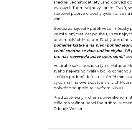
snadné. Jednatřicetiletý Jandík přivezl d
Vysokých Tater svůj nový Lancer Evo 9, se
startoval poprvé o pouhý týden dříve na
Zlín.
Soutěž zahajoval v pátek večer městský p
velmi slibný třetí čas pouhé 1,3 s za ne
pneumatikách Matador. Druhý den ráno vš
poměrně krátká a na první pohled jedno
velmi snadno se dala udělat chyba. Při 
pro nás nevyvíjela právě optimálně,“
post
Ve druhé sekci posádka týmu Matador Mot
svého největšího rivala v boji o konečnou
smůla v podobě defektu a téměř minutové
výkon na finálové zkoušce v ulicích Popra
polského soupeře se Swiftem S1600.
Před závěrečným dílem slovenského mistrovs
stále má reálnou šanci i na stříbro. Mist
Zdeněk Weiser