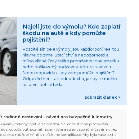
Najeli jste do výmolu? Kdo zaplatí
škodu na autě a kdy pomůže
pojištění?
Rozbité silnice a výmoly jsou každoroční realitou
hlavně po zimě. Stačí chvíle nepozornosti a
místo klidné jízdy řešíte proraženou pneumatiku
nebo poškozený podvozek. Kdo za takovou
škodu odpovídá a kdy vám pomůže pojištění?
Odpověď není tak jednoduchá, jak by se mohlo
na první pohled zdát.
zobrazit článek >
žít rodinné cestování - návod pro bezpečné kilometry
kávaný rodinný výlet je za dveřmi. Na jedné straně je to skvělá
, jak si odpočinout, poznat nová místa a strávit společný čas jinak než
ruhé se může změnit v nečekané komplikace. Aby byla vaše cesta