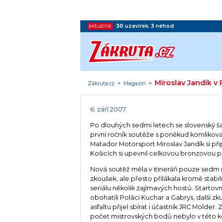
aktuálně:
30
uzavírek
,
3
nehod
Miroslav Jandík v
Zákruta.cz
>
Magazín
>
6. září 2007
Po dlouhých sedmi letech se slovenský ša
první ročník soutěže s poněkud komliko
Matador Motorsport Miroslav Jandík si při
Košicích si upevnil celkovou bronzovou př
Nová soutěž měla v itineráři pouze sedm 
zkoušek, ale přesto přilákala kromě stabi
seriálu několik zajímavých hostů. Startovn
obohatili Poláci Kuchar a Gabrys, další zk
asfaltu přijel sbírat i účastník JRC Mölder.
počet mistrovských bodů nebylo v této 