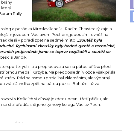
o brány
 který
 Barum Rally
rolog a posádka Miroslav Jandík - Radim Chrastecký zajela
jrychlejším jezdcem Václavem Pechem, jedoucím rovněž na
ak klesli v pořadí zpět na sedmé místo.
„Soutěž byla
duchá. Rychlostní zkoušky byly hodně rychlé a technické,
prvních průjezdech jsme se teprve rozjížděli a soutěž se
eskl si Jandík.
orsport zrychlila a propracovala se na pátou příčku před
 stříbrnou medaili Grzyba. Na předposlední vložce však přišla
 ztráty. Pád na osmou pozici byl zklamáním, ale výborný
du vrátil Jandíka zpět na pátou pozici. Bohužel až za
tví v Košicích si zlínský jezdec upevnil třetí příčku, ale
rem se stal předčasně jeho týmový kolega Václav Pech.
reklama