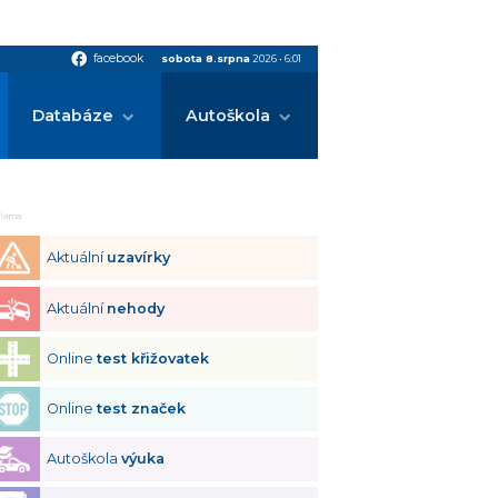
facebook
facebook
sobota 8.srpna
2026
•
6:01
Databáze
Autoškola
klama
Aktuální
uzavírky
Aktuální
nehody
Online
test křižovatek
Online
test značek
Autoškola
výuka