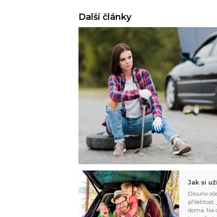
Další články
Jak si u
Dlouho oče
příležitost
doma. Na d