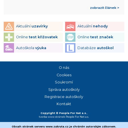
zobrazit článek >
Aktuální
uzavírky
Aktuální
nehody
Online
test křižovatek
Online
test značek
Autoškola
výuka
Databáze
autoškol
O nás
Cookies
Soukromí
Správa autoškoly
Registrace autoškoly
Kontakt
Copyright © People For Net a.s.
,
tvorba www stránek
People For Net a.s.
Obsah stránek serveru www.zakruta.cz je chráněn autorským zákonem.