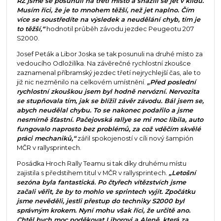
RZ jsme se posunuli na třetí místo a snažili se jet v klidu.
Musím říci, že je to mnohem těžší, než jet naplno. Čím
více se soustředíte na výsledek a neudělání chyb, tím je
to těžší,“
hodnotil průběh závodu jezdec Peugeotu 207
S2000.
Josef Peták a Libor Joska se tak posunuli na druhé místo za
vedoucího Odložilíka. Na závěrečné rychlostní zkoušce
zaznamenal příbramský jezdec třetí nejrychlejší čas, ale to
již nic nezměnilo na celkovém umístnění.
„Před poslední
rychlostní zkouškou jsem byl hodně nervózní. Nervozita
se stupňovala tím, jak se blížil závěr závodu. Bál jsem se,
abych neudělal chybu. To se nakonec podařilo a jsme
nesmírně šťastní. Pačejovská rallye se mi moc líbila, auto
fungovalo naprosto bez problémů, za což vděčím skvělé
práci mechaniků,“
zářil spokojeností v cíli nový šampión
MČR v rallysprintech.
Posádka Hroch Rally Teamu si tak díky druhému místu
zajistila s předstihem titul v MČR v rallysprintech.
„Letošní
sezóna byla fantastická. Po čtyřech vítězstvích jsme
začali věřit, že by to mohlo ve sprintech vyjít. Zpočátku
jsme nevěděli, jestli přestup do techniky S2000 byl
správným krokem. Nyní mohu však říci, že určitě ano.
Chtěl bych moc poděkovat Liborovi a Aleně, která za