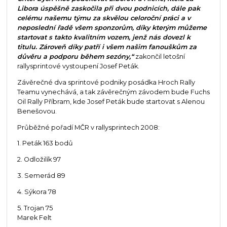
Libora úspěšně zaskočila při dvou podnicích, dále pak
celému našemu týmu za skvělou celoroční práci a v
neposlední řadě všem sponzorům, díky kterým můžeme
startovat s takto kvalitním vozem, jenž nás dovezl k
titulu. Zároveň díky patří i všem našim fanouškům za
důvěru a podporu během sezóny,“
zakončil letošní
rallysprintové vystoupení Josef Peták.
Závěrečné dva sprintové podniky posádka Hroch Rally
Teamu vynechává, a tak závěrečným závodem bude Fuchs
Oil Rally Příbram, kde Josef Peták bude startovat s Alenou
Benešovou.
Průběžné pořadí MČR v rallysprintech 2008:
1. Peták 163 bodů
2. Odložilík 97
3. Semerád 89
4. Sýkora 78
5. Trojan 75
Marek Felt