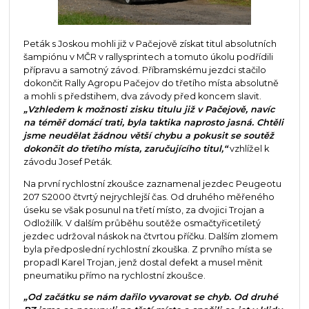
Peták s Joskou mohli již v Pačejově získat titul absolutních
šampiónu v MČR v rallysprintech a tomuto úkolu podřídili
přípravu a samotný závod. Příbramskému jezdci stačilo
dokončit Rally Agropu Pačejov do třetího místa absolutně
a mohli s předstihem, dva závody před koncem slavit.
„Vzhledem k možnosti zisku titulu již v Pačejově, navíc
na téměř domácí trati, byla taktika naprosto jasná. Chtěli
jsme neudělat žádnou větší chybu a pokusit se soutěž
dokončit do třetího místa, zaručujícího titul,“
vzhlížel k
závodu Josef Peták.
Na první rychlostní zkoušce zaznamenal jezdec Peugeotu
207 S2000 čtvrtý nejrychlejší čas. Od druhého měřeného
úseku se však posunul na třetí místo, za dvojici Trojan a
Odložilík. V dalším průběhu soutěže osmačtyřicetiletý
jezdec udržoval náskok na čtvrtou příčku. Dalším zlomem
byla předposlední rychlostní zkouška. Z prvního místa se
propadl Karel Trojan, jenž dostal defekt a musel měnit
pneumatiku přímo na rychlostní zkoušce.
„Od začátku se nám dařilo vyvarovat se chyb. Od druhé