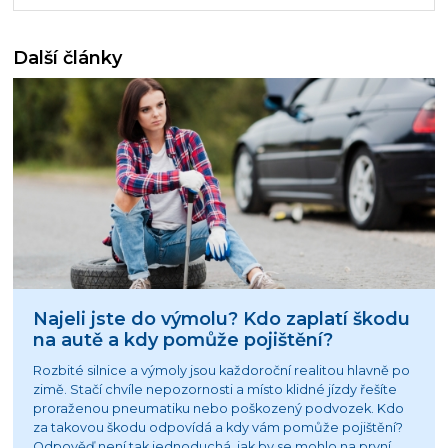
Další články
Najeli jste do výmolu? Kdo zaplatí škodu
na autě a kdy pomůže pojištění?
Rozbité silnice a výmoly jsou každoroční realitou hlavně po
zimě. Stačí chvíle nepozornosti a místo klidné jízdy řešíte
proraženou pneumatiku nebo poškozený podvozek. Kdo
za takovou škodu odpovídá a kdy vám pomůže pojištění?
Odpověď není tak jednoduchá, jak by se mohlo na první