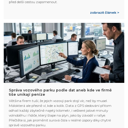
před delší cestou zapomenout.
zobrazit článek >
Správa vozového parku podle dat aneb kde ve firmě
tiše unikají peníze
Většina firem tuší, že jejich vozový park stojí víc, než by musel.
Málokterá ale přesně ví, kde a kolik. Data z GPS sledování přitom
odhalí každý zbytečně najetý kilometr, i veškeré jalové minuty
volnoběhu i řidiče, který šlape na plyn, jako by závodil v rallye.
Přečtěte si, jak proměnit surová čísla v reálné úspory díky chytré
správě vozového parku.