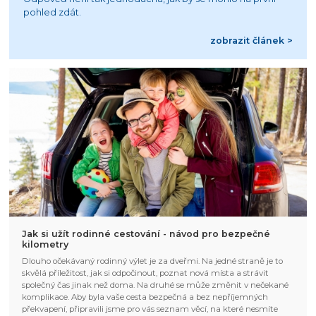
pohled zdát.
zobrazit článek >
Jak si užít rodinné cestování - návod pro bezpečné
kilometry
Dlouho očekávaný rodinný výlet je za dveřmi. Na jedné straně je to
skvělá příležitost, jak si odpočinout, poznat nová místa a strávit
společný čas jinak než doma. Na druhé se může změnit v nečekané
komplikace. Aby byla vaše cesta bezpečná a bez nepříjemných
překvapení, připravili jsme pro vás seznam věcí, na které nesmíte