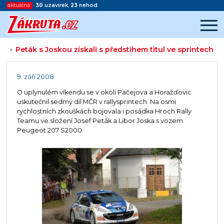
aktuálně:
30
uzavírek
,
23
nehod
Peták s Joskou získali s předstihem titul ve sprintech
>
Začátek reklamy
Konec reklamy
9. září 2008
O uplynulém víkendu se v okolí Pačejova a Horažďovic
uskutečnil sedmý díl MČR v rallysprintech. Na osmi
rychlostních zkouškách bojovala i posádka Hroch Rally
Teamu ve složení Josef Peták a Libor Joska s vozem
Peugeot 207 S2000.