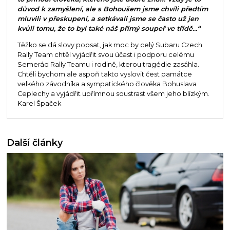
důvod k zamyšlení, ale s Bohoušem jsme chvíli předtím
mluvili v přeskupení, a setkávali jsme se často už jen
kvůli tomu, že to byl také náš přímý soupeř ve třídě...“
Těžko se dá slovy popsat, jak moc by celý Subaru Czech
Rally Team chtěl vyjádřit svou účast i podporu celému
Semerád Rally Teamu i rodině, kterou tragédie zasáhla.
Chtěli bychom ale aspoň takto vyslovit čest památce
velkého závodníka a sympatického člověka Bohuslava
Ceplechy a vyjádřit upřímnou soustrast všem jeho blízkým.
Karel Špaček
Další články