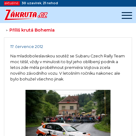
aktuálně:
30
uzavírek
,
21
nehod
Příliš krutá Bohemia
>
Začátek reklamy
Konec reklamy
17. července 2012
Na mladoboleslavskou soutěž se Subaru Czech Rally Team
moc těšil, vždy v minulosti to byl jeho oblíbený podnik a
letos zde měla proběhnout premiéra Vojtova zcela
nového závodního vozu. V letošním ročníku nakonec ale
bylo bohužel všechno jinak.