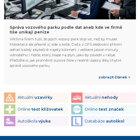
Správa vozového parku podle dat aneb kde ve firmě
tiše unikají peníze
Většina firem tuší, že jejich vozový park stojí víc, než by musel.
Málokterá ale přesně ví, kde a kolik. Data z GPS sledování přitom
odhalí každý zbytečně najetý kilometr, i veškeré jalové minuty
volnoběhu i řidiče, který šlape na plyn, jako by závodil v rallye.
Přečtěte si, jak proměnit surová čísla v reálné úspory díky chytré
správě vozového parku.
zobrazit článek >
Aktuální
uzavírky
Aktuální
nehody
Online
test křižovatek
Online
test značek
Autoškola
výuka
Databáze
autoškol