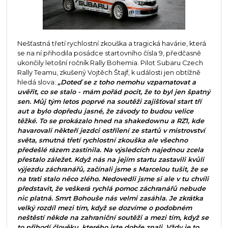
Nešťastná třetí rychlostní zkouška a tragická havárie, která
se na ní přihodila posádce startovního čísla 9, předčasně
ukončily letošní ročník Rally Bohemia. Pilot Subaru Czech
Rally Teamu, zkušený Vojtěch Štajf, k události jen obtížně
hledá slova:
„Doteď se z toho nemohu vzpamatovat a
uvěřit, co se stalo - mám pořád pocit, že to byl jen špatný
sen. Můj tým letos poprvé na soutěži zajišťoval start tří
aut a bylo dopředu jasné, že závody to budou velice
těžké. To se prokázalo hned na shakedownu a RZ1, kde
havarovali někteří jezdci ostřílení ze startů v mistrovství
světa, smutná třetí rychlostní zkouška ale všechno
předešlé rázem zastínila. Na výsledcích najednou zcela
přestalo záležet. Když nás na jejím startu zastavili kvůli
výjezdu záchranářů, začínali jsme s Marcelou tušit, že se
na trati stalo něco zlého. Nedovedli jsme si ale v tu chvíli
představit, že veškerá rychlá pomoc záchranářů nebude
nic platná. Smrt Bohouše nás velmi zasáhla. Je zkrátka
velký rozdíl mezi tím, když se dozvíme o podobném
neštěstí někde na zahraniční soutěži a mezi tím, když se
to přihodí člověku, kterého jste dobře znali. Vždy je to