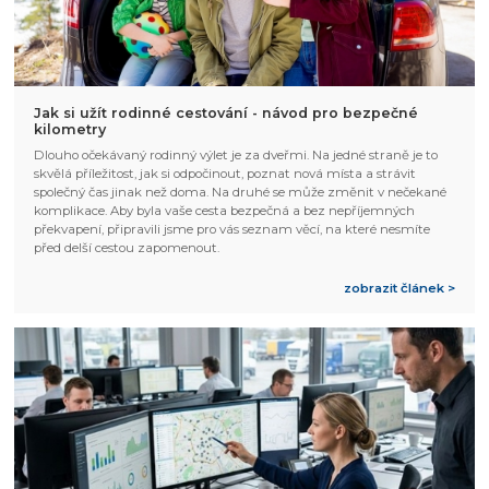
Jak si užít rodinné cestování - návod pro bezpečné
kilometry
Dlouho očekávaný rodinný výlet je za dveřmi. Na jedné straně je to
skvělá příležitost, jak si odpočinout, poznat nová místa a strávit
společný čas jinak než doma. Na druhé se může změnit v nečekané
komplikace. Aby byla vaše cesta bezpečná a bez nepříjemných
překvapení, připravili jsme pro vás seznam věcí, na které nesmíte
před delší cestou zapomenout.
zobrazit článek >