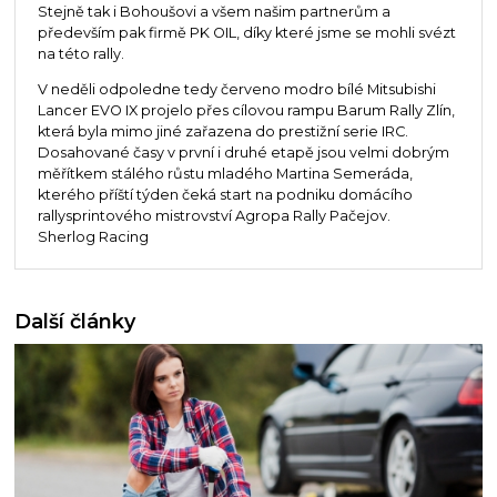
Stejně tak i Bohoušovi a všem našim partnerům a
především pak firmě PK OIL, díky které jsme se mohli svézt
na této rally.
V neděli odpoledne tedy červeno modro bílé Mitsubishi
Lancer EVO IX projelo přes cílovou rampu Barum Rally Zlín,
která byla mimo jiné zařazena do prestižní serie IRC.
Dosahované časy v první i druhé etapě jsou velmi dobrým
měřítkem stálého růstu mladého Martina Semeráda,
kterého příští týden čeká start na podniku domácího
rallysprintového mistrovství Agropa Rally Pačejov.
Sherlog Racing
Další články