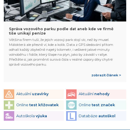
Správa vozového parku podle dat aneb kde ve firmě
tiše unikají peníze
Většina firem tuší, že jejich vozový park stojí víc, než by musel.
Málokterá ale přesně ví, kde a kolik. Data z GPS sledování přitom
odhalí každý zbytečně najetý kilometr, i veškeré jalové minuty
volnoběhu i řidiče, který šlape na plyn, jako by závodil v rallye.
Přečtěte si, jak proměnit surová čísla v reálné úspory díky chytré
správě vozového parku.
zobrazit článek >
Aktuální
uzavírky
Aktuální
nehody
Online
test křižovatek
Online
test značek
Autoškola
výuka
Databáze
autoškol