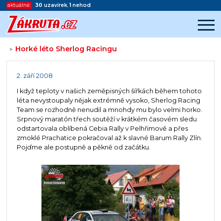
aktuálně:
30
uzavírek
,
1
nehod
Horké léto Sherlog Racingu
>
Začátek reklamy
Konec reklamy
2. září 2008
I když teploty v našich zeměpisných šířkách během tohoto
léta nevystoupaly nějak extrémně vysoko, Sherlog Racing
Team se rozhodně nenudil a mnohdy mu bylo velmi horko.
Srpnový maratón třech soutěží v krátkém časovém sledu
odstartovala oblíbená Cebia Rally v Pelhřimově a přes
zmoklé Prachatice pokračoval až k slavné Barum Rally Zlín.
Pojďme ale postupně a pěkně od začátku.