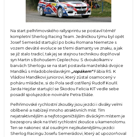
Na start pelhřimovského rallysprintu se postavil téměř
kompletní Sherlog Racing Team. Jedničkou týmu byl opět
Josef Semerád startující po boku Romana Niemetze s
vozem deváté evoluce se třemi diamanty ve znaku, a jak
se již stalo tradicí, tak jej se stejnou technikou doplňoval
syn Martin s Bohoušem Ceplechou. S dvoukolkami v
barvách Sherlogu se na start postavila manželská dvojice
Mandíků s mladoboleslavským
„ropákem“
Fábia RS. K
Vláďovi Mandíkovi juniorovi, který zůstal osamocený v
poháru mládeže, si do Pola sedl ostřílený Rudolf Kouřil.
Jarda Hejzlar startující se Škodou Felicia KIT vedle sebe
posadil spolujezdce-novináře Petra Eliáše.
Pelhřimovské rychlostní zkoušky jsou jezdci i diváky velmi
oblíbené a nabízejí mnoho atraktivních míst. Tím
nejatraktivnějším a nejfotogeničtějším diváckým místem je
bezesporu skok na třetí rychlostní zkoušce u kamenolomu.
Ten se nakonec stal osudným nejzkušenějšímu jezdci
Sherlog Racingu Josefu Semerádovi, který ač upozorňoval