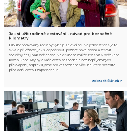
Jak si užít rodinné cestování - návod pro bezpečné
kilometry
Dlouho očekávaný rodinný výlet je za dveřmi. Na jedné straně je to
skvělá příležitost, jak si odpočinout, poznat nová místa a strávit
společný čas jinak než doma. Na druhé se může změnit v nečekané
komplikace. Aby byla vaše cesta bezpečná a bez nepříjemných
překvapení, připravili jsme pro vás seznam věcí, na které nesmíte
před delší cestou zapomenout.
zobrazit článek >