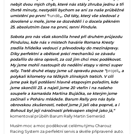
nebýt dvou mých chyb, které nás stály zhruba jednu a tři
čtvrtě minuty, nestyděli bychom se ani za naše průběžné
umístění po první “
rundě
„. Od táty, který vše sledoval z
dovolené u moře, jsme se dozvěděli i o docela pěkném
25. absolutním čase na první, ranní Pindule.
Sobota pro nás však skončila hned při druhém průjezdu
Pindulou, kde nás v místech havárie Romana Kresty
zradila hřídelka vedoucí z převodovky do mezinápravy.
Díky perfektní a obětavé práci mechaniků se závadu
podařilo do rána opravit, za což jim chci moc poděkovat.
My jsme mohli nastoupit do nedělní etapy v rámci super
rally. Tratě druhé etapy jsme už opravdu pouze “
projeli
„ a
polykali kilometry na těžkých zlínských tratích. V cíli
jsme pak byli potěšeni hlavně etapovým pořadím, kde
jsme skončili 23. a najeli jsme 20 vteřin i na našeho
soupeře a kamaráda Martina Bujáčka, se kterým jsme
začínali v Poháru mládeže. Barum Rally pro nás byla
obrovskou zkušeností, neboť jsme ji jeli oba poprvé, a i
Bohouš byl její náročností překvapen stejně jako já,“
komentoval průběh Barum Rally Martin Semerád.
Musím moc a moc poděkovat celému týmu Charouz
Racing System za perfektní servis a skvěle připravené auto.