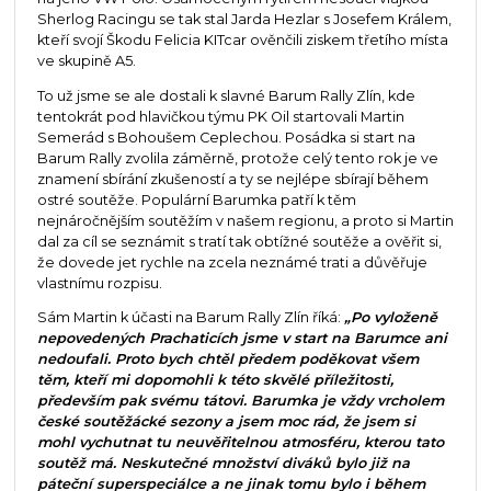
Sherlog Racingu se tak stal Jarda Hezlar s Josefem Králem,
kteří svojí Škodu Felicia KITcar ověnčili ziskem třetího místa
ve skupině A5.
To už jsme se ale dostali k slavné Barum Rally Zlín, kde
tentokrát pod hlavičkou týmu PK Oil startovali Martin
Semerád s Bohoušem Ceplechou. Posádka si start na
Barum Rally zvolila záměrně, protože celý tento rok je ve
znamení sbírání zkušeností a ty se nejlépe sbírají během
ostré soutěže. Populární Barumka patří k těm
nejnáročnějším soutěžím v našem regionu, a proto si Martin
dal za cíl se seznámit s tratí tak obtížné soutěže a ověřit si,
že dovede jet rychle na zcela neznámé trati a důvěřuje
vlastnímu rozpisu.
Sám Martin k účasti na Barum Rally Zlín říká:
„Po vyloženě
nepovedených Prachaticích jsme v start na Barumce ani
nedoufali. Proto bych chtěl předem poděkovat všem
těm, kteří mi dopomohli k této skvělé příležitosti,
především pak svému tátovi. Barumka je vždy vrcholem
české soutěžácké sezony a jsem moc rád, že jsem si
mohl vychutnat tu neuvěřitelnou atmosféru, kterou tato
soutěž má. Neskutečné množství diváků bylo již na
páteční superspeciálce a ne jinak tomu bylo i během