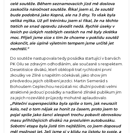
celé soutěže. Během seznamovacích jízd mě doslova
zaskočila náročnost soutěže. Říkal jsem si, že soutěž
bude podobná jako Kopná, ale na 3 dny. To však byla
veliká mýlka. Už při tréninku jsem si říkal, že na těchto
tratích se snad opravdu závodit nedá. Rychlé úseky v
lesích po úzkých rozbitých cestách na mě byly zkrátka
moc. Přijeli jsme sice s tím že chceme v poklidu soutěž
dokončit, ale úplně výletním tempem jsme určitě jet
nechtěli.“
Do soutěže nastupovala tedy posádka startující v barvách
PK Oilu se zdravým odhodláním, ale současně s respektem.
Desetitisíce diváků, kteří obklopili trať rychlostní první
zkoušky ve Zlíně s napětím očekávali, jako show jim
předvedou jejich oblíbení jezdci. Martin Semerád s
Bohoušem Ceplechou nezůstali nic dlužní pověsti velmi
atraktivně jedoucí posádky a nadšené zlínské publikum jim
za jejich rozevláté průjezdy mohutně aplaudovalo.
„Páteční superspeciálka byla spíše o tom, jak neurazit
kolo, než o tom nějak se honit za časem, proto jsem to
pojal spíše jako šanci alespoň trochu pobavit obrovskou
masu přihlížejících diváků na proslulém autobusáku.
Sobotní etapa byla jistě tím nejtěžším, co jsem doposud
měl možnost jet. Jeli jsme si v klidu na jistotu to svoje, a