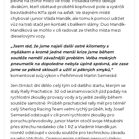
pevně na čtvrté místo ve třídě. Posádka tímto děkuje
divákům, kteří obětavě proběhli kopřivové pole a vystrčili
bezvládného KITa zpět na asfalt. Ve stejném místě
chyboval i junior Vláďa Mandík, ale tomu k pomoci udržet
vůz na trati stačil jen kontakt s balíkem slámy. Duo Mandík-
Mandíková se mohlo v cíli radovat ze třetího místa mezi
dieselovými vozy.
„Jsem rád, že jsme najeli další ostré kilometry s
myšákem a kromě jedné menší krize jsme během
soutěže neměli závažnější problém. Volba mokrých
pneumatik na dopoledne nebyla úplně správná, ale zase
jsme se pěkně sklouzli a užili si pěkných smyků,“
komentoval svůj výkon v Pelhřimově Martin Semerád.
Jen čtrnáct dní dělilo celý tým od dalšího startu, kterým se
staly Rally Prachatice. Již od seznamovacích jízd padaly na
rychlostní zkoušky provazy vody a ty ještě zesílily během
soutěže samotné. Průběh prachatické rally měl pro téměř
celý Sherlog Racing Team velmi rychlý průběh, kdy Josef
Semerád odstoupil v cíli první rychlostní zkoušky pro
poruchu převodovky, junior Martin otočil svoje Mitsubishi
přes střechu nedaleko cíle 1. RZ a Vladimír Mandík jun.
rovněž odstoupil v úvodu soutěže pro technickou závadu
na jeho VW Polo. Osamoceným rytířem nesoucí vlajkou