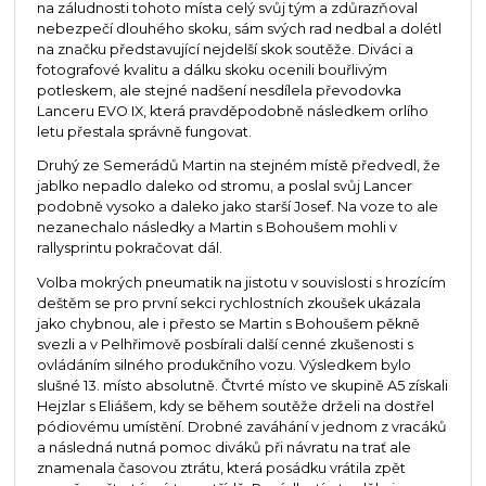
na záludnosti tohoto místa celý svůj tým a zdůrazňoval
nebezpečí dlouhého skoku, sám svých rad nedbal a dolétl
na značku představující nejdelší skok soutěže. Diváci a
fotografové kvalitu a dálku skoku ocenili bouřlivým
potleskem, ale stejné nadšení nesdílela převodovka
Lanceru EVO IX, která pravděpodobně následkem orlího
letu přestala správně fungovat.
Druhý ze Semerádů Martin na stejném místě předvedl, že
jablko nepadlo daleko od stromu, a poslal svůj Lancer
podobně vysoko a daleko jako starší Josef. Na voze to ale
nezanechalo následky a Martin s Bohoušem mohli v
rallysprintu pokračovat dál.
Volba mokrých pneumatik na jistotu v souvislosti s hrozícím
deštěm se pro první sekci rychlostních zkoušek ukázala
jako chybnou, ale i přesto se Martin s Bohoušem pěkně
svezli a v Pelhřimově posbírali další cenné zkušenosti s
ovládáním silného produkčního vozu. Výsledkem bylo
slušné 13. místo absolutně. Čtvrté místo ve skupině A5 získali
Hejzlar s Eliášem, kdy se během soutěže drželi na dostřel
pódiovému umístění. Drobné zaváhání v jednom z vracáků
a následná nutná pomoc diváků při návratu na trať ale
znamenala časovou ztrátu, která posádku vrátila zpět