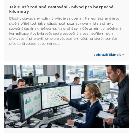
Jak si užít rodinné cestování - návod pro bezpečné
kilometry
Dlouho očekávaný rodinný výlet je za dveřmi. Na jedné straně je to
skvělá příležitost, jak si odpočinout, poznat nová místa a strávit
společný čas jinak než doma. Na druhé se může změnit v nečekané
komplikace. Aby byla vaše cesta bezpečná a bez nepříjemných
překvapení, připravili jsme pro vás seznam věcí, na které nesmíte
před delší cestou zapomenout.
zobrazit článek >