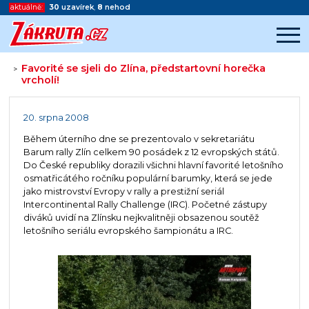
aktuálně:
30
uzavírek
,
8
nehod
Favorité se sjeli do Zlína, předstartovní horečka
>
vrcholí!
Začátek reklamy
Konec reklamy
20. srpna 2008
Během úterního dne se prezentovalo v sekretariátu
Barum rally Zlín celkem 90 posádek z 12 evropských států.
Do České republiky dorazili všichni hlavní favorité letošního
osmatřicátého ročníku populární barumky, která se jede
jako mistrovství Evropy v rally a prestižní seriál
Intercontinental Rally Challenge (IRC). Početné zástupy
diváků uvidí na Zlínsku nejkvalitněji obsazenou soutěž
letošního seriálu evropského šampionátu a IRC.