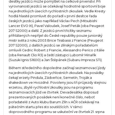
desítky jezdců může pomýšlet na celkové prvenství. Při
vyrovnanosti jezdců se očekávají hodnotné sportovní boje
na jednotlivých úsecích rychlostních zkoušek. Vedle Kresty
hodlá hlasitě promluvit do pořadí v první desítce řada
českých jezdců jako například Václav Pech (Mitsubishi
Lancer EVO IX), Pavel Valoušek, Josef Peták (oba Peugeot
207 S2000) a další. Z jezdců první třicítky seznamu
přihlášených nepřijel do České republiky pouze juniorský
mistr světa z roku 2003 Brice Tirabassi z Francie (Peugeot
207 S2000), z dalších jezdců se zlínským pořadatelům
omluvili Cedric Robert z Francie, Alessandro Perico z Itálie
(oba Renault Clio R3) a čeští zástupci Lubomír Minařík
(Suzuki Ignis S1600) a Jan Štěpánek (Subaru Impreza STi).
Během středečního dopoledne začínají seznamovací jízdy
na jednotlivých úsecích rychlostních zkoušek. Na posádky
čekají erzety Pindula, Zádveřice, Semetín, Troják a
shakedown ve Hvozdné. Povoleny jsou tři průjezdy stejnou
erzetou, zbylé rychlostní zkoušky jsou na programu
seznamovacích jízd ve čtvrtek. Devadesátka doposud
prezentovaných posádek není konečné číslo, neboť
pořadatelé z Auto klubu Barum Zlín v AČR očekávají na
pátečním startu přes sto soutěžících. V rámci
doprovodného programu se uskuteční ve čtvrtek 21. srpna