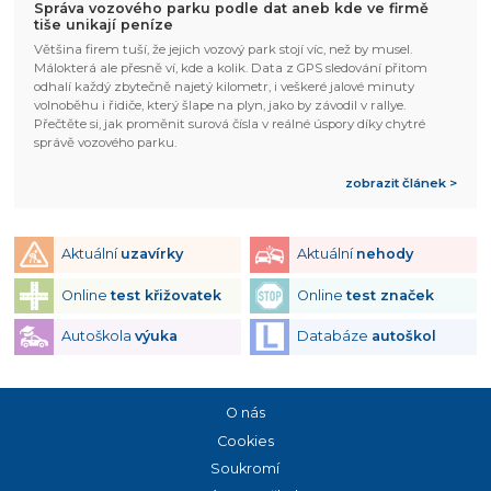
Správa vozového parku podle dat aneb kde ve firmě
tiše unikají peníze
Většina firem tuší, že jejich vozový park stojí víc, než by musel.
Málokterá ale přesně ví, kde a kolik. Data z GPS sledování přitom
odhalí každý zbytečně najetý kilometr, i veškeré jalové minuty
volnoběhu i řidiče, který šlape na plyn, jako by závodil v rallye.
Přečtěte si, jak proměnit surová čísla v reálné úspory díky chytré
správě vozového parku.
zobrazit článek >
Aktuální
uzavírky
Aktuální
nehody
Online
test křižovatek
Online
test značek
Autoškola
výuka
Databáze
autoškol
O nás
Cookies
Soukromí