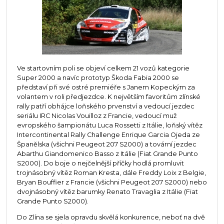
Ve startovním poli se objeví celkem 21 vozů kategorie
Super 2000 a navíc prototyp Škoda Fabia 2000 se
představí při své ostré premiéře s Janem Kopeckým za
volantem v roli předjezdce. K největším favoritům zlínské
rally patří obhájce loňského prvenství a vedoucí jezdec
seriálu IRC Nicolas Vouilloz z Francie, vedoucí muž
evropského šampionátu Luca Rossetti z Itálie, loňský vítěz
Intercontinental Rally Challenge Enrique Garcia Ojeda ze
Španělska (všichni Peugeot 207 S2000) a tovární jezdec
Abarthu Giandomenico Basso z Itálie (Fiat Grande Punto
S2000). Do boje o nejčelnější příčky hodlá promluvit
trojnásobný vítěz Roman Kresta, dále Freddy Loix z Belgie,
Bryan Bouffier z Francie (všichni Peugeot 207 S2000) nebo
dvojnásobný vítěz barumky Renato Travaglia z Itálie (Fiat
Grande Punto S2000).
Do Zlína se sjela opravdu skvělá konkurence, neboť na dvě