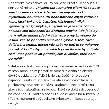
Chentrem. Následoval druhý průjezd erzetou Kohout a s
ním velká minela.
„Myslím tak 1 km před cílem RZ se auto
svezlo v levé zatáčce, kde jsem se nejspíš pod
myšlenkou neublížit autu nedostatečně chytil vnitřního
kraje, který byl značně zničen. Následoval nijak
výjimečný lehký smyk a já myslel, že je vše ok. V tom
následovalo přehození do druhého smyku, kde jako by
nám někdo ukradl přední část vozu a my šli vpravo do
lesíka. Vše se přihodilo nečekaně rychle. V tom začal
další boj a snaha, dostat vůz zpět na trať, to se nakonec
po několika dlouhých minutách povedlo a já bych tímto
chtěl moc poděkovat přihlížejícím divákům, kteří nám
pomohli.“
Výlet mimo trať způsobil propad ve výsledkové listině. Z 21.
místa v absolutním pořadí se posádka ocitla na chvostu
čtvrté desítky a ve třídě 6 bylo z průběžného vedení
najednou šesté místo. Jiříkové ale závod nevzdali a i s
poškozeným vozem dokázali atakovat přední místa na
zbývajících zkouškách závodu. I když se dokázali posunout
na konečné 28. místo v absolutní klasifikaci a na 4. místo ve
třídě 6, rozhodně s výsledkem Vrkoslav ani Rada spokojeni
nebyli.