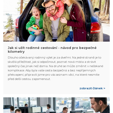
Jak si užít rodinné cestování - návod pro bezpečné
kilometry
Dlouho očekávaný rodinný výlet je za dveřmi. Na jedné straně je to
skvělá příležitost, jak si odpočinout, poznat nová místa a strávit
společný čas jinak než doma. Na druhé se může změnit v nečekané
komplikace. Aby byla vaše cesta bezpečná a bez nepříjemných
překvapení, připravili jsme pro vás seznam věcí, na které nesmíte
před delší cestou zapomenout.
zobrazit článek >