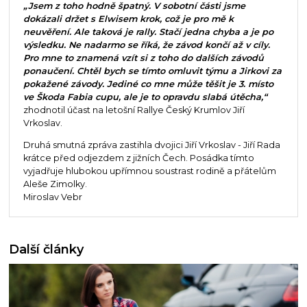
„Jsem z toho hodně špatný. V sobotní části jsme
dokázali držet s Elwisem krok, což je pro mě k
neuvěření. Ale taková je rally. Stačí jedna chyba a je po
výsledku. Ne nadarmo se říká, že závod končí až v cíly.
Pro mne to znamená vzít si z toho do dalších závodů
ponaučení. Chtěl bych se tímto omluvit týmu a Jirkovi za
pokažené závody. Jediné co mne může těšit je 3. místo
ve Škoda Fabia cupu, ale je to opravdu slabá útěcha,“
zhodnotil účast na letošní Rallye Český Krumlov Jiří
Vrkoslav.
Druhá smutná zpráva zastihla dvojici Jiří Vrkoslav - Jiří Rada
krátce před odjezdem z jižních Čech. Posádka tímto
vyjadřuje hlubokou upřímnou soustrast rodině a přátelům
Aleše Zimolky.
Miroslav Vebr
Další články