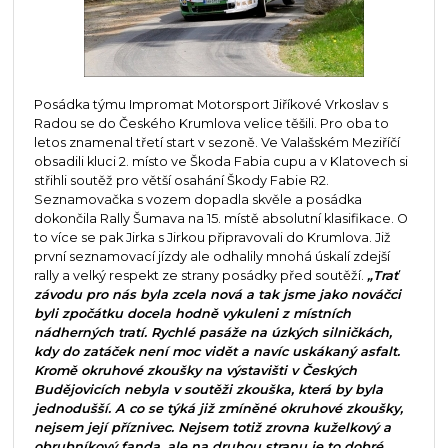
Posádka týmu Impromat Motorsport Jiříkové Vrkoslav s
Radou se do Českého Krumlova velice těšili. Pro oba to
letos znamenal třetí start v sezoně. Ve Valašském Meziříčí
obsadili kluci 2. místo ve Škoda Fabia cupu a v Klatovech si
střihli soutěž pro větší osahání Škody Fabie R2.
Seznamovačka s vozem dopadla skvěle a posádka
dokončila Rally Šumava na 15. místě absolutní klasifikace. O
to více se pak Jirka s Jirkou připravovali do Krumlova. Již
první seznamovací jízdy ale odhalily mnohá úskalí zdejší
rally a velký respekt ze strany posádky před soutěží.
„Trať
závodu pro nás byla zcela nová a tak jsme jako nováčci
byli zpočátku docela hodně vykuleni z místních
nádherných tratí. Rychlé pasáže na úzkých silničkách,
kdy do zatáček není moc vidět a navíc uskákaný asfalt.
Kromě okruhové zkoušky na výstavišti v Českých
Budějovicích nebyla v soutěži zkouška, která by byla
jednodušší. A co se týká již zmíněné okruhové zkoušky,
nejsem její příznivec. Nejsem totiž zrovna kuželkový a
obrubníkový fanda, ale na druhou stranu je to dobré