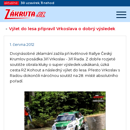
aktuálně:
30
uzavírek
,
11
nehod
Výlet do lesa připravil Vrkoslava o dobrý výsledek
>
Začátek reklamy
Konec reklamy
1. června 2012
Dvojnásobné zklamání zažila při květnové Rallye Český
Krumlov posádka Jiří Vrkoslav - Jiří Rada. Z dobře rozjeté
soutěže obrala kluky o super výsledek uskákaná, úzká
cesta RZ Kohout a následný výlet do lesa. Přesto Vrkoslav s
Radou dokončili náročnou soutěž na 28. místě absolutního
pořadí.