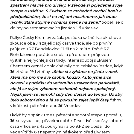
zpestření hlavně pro diváky. V závodě si pojedeme svoje
tempo a uvidí se. S Elwisem se rozhodně nechci honit a
předpokládám, že si na něj ani nesáhneme, jak bude
rychlý. Stále stojíme nohama pevně na zemi.“
podělil se o
dojmy po seznamovacích jízdách Jiří Vrkoslav.
Rallye Český Krumlov začala posádka svižně. Na okruhové
zkoušce oba Jiří zajeli pátý čas ve třídě, ale po prvním
průjezdu RZ Bohdalovice již šli na 2. místo. Právě RZ
Bohdalovice posádce sedla a při druhém průjezdu
vystřihla nejrychlejší čas třídy. Interní souboj s Elwisem
Chentrem vyzněl v polovině rally pro italského jezdce, když
Jiří ztrácel 19,1 vteřiny.
„Stále si zvykáme na jízdu v noci,
která má pro mě své osobní kouzlo. Auto jsme sice
dovezli v pořádku do večerního uzavřeného parkoviště,
ale já se svým výkonem rozhodně nejsem spokojený.
Nějak jsem se nemohl celý den dostat do tempa. Už aby
bylo sobotní ráno a já se pokusím zajet lepší časy,“
shrnul
v krátkosti páteční etapu Jiří Vrkoslav.
I když bylo spánku mezi páteční a sobotní etapou pomálu,
Jiří se vyspal nejspíš velmi dobře. První dvě zkoušky sobotní
části Vrkoslav s Radou vyhráli a po 9.RZ se dostali do
vedení třídy 6 s nepatrným náskokem před Elwisem