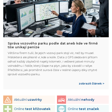
Správa vozového parku podle dat aneb kde ve firmě
tiše unikají peníze
Většina firem tuší, že jejich vozový park stojí víc, než by musel.
Málokterá ale přesně ví, kde a kolik. Data z GPS sledování přitom
odhalí každý zbytečně najetý kilometr, i veškeré jalové minuty
volnoběhu i řidiče, který šlape na plyn, jako by závodil v rallye.
Přečtěte si, jak proměnit surová čísla v reálné úspory díky chytré
správě vozového parku.
zobrazit článek >
Aktuální
uzavírky
Aktuální
nehody
Online
test křižovatek
Online
test značek