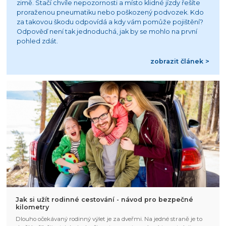
zimě. Stačí chvíle nepozornosti a místo klidné jízdy řešíte
proraženou pneumatiku nebo poškozený podvozek. Kdo
za takovou škodu odpovídá a kdy vám pomůže pojištění?
Odpověď není tak jednoduchá, jak by se mohlo na první
pohled zdát.
zobrazit článek >
Jak si užít rodinné cestování - návod pro bezpečné
kilometry
Dlouho očekávaný rodinný výlet je za dveřmi. Na jedné straně je to