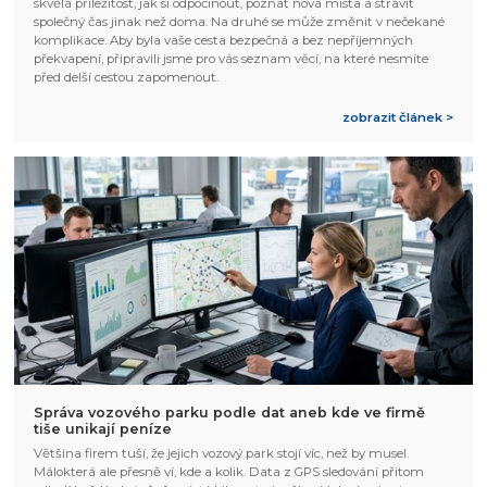
skvělá příležitost, jak si odpočinout, poznat nová místa a strávit
společný čas jinak než doma. Na druhé se může změnit v nečekané
komplikace. Aby byla vaše cesta bezpečná a bez nepříjemných
překvapení, připravili jsme pro vás seznam věcí, na které nesmíte
před delší cestou zapomenout.
zobrazit článek >
Správa vozového parku podle dat aneb kde ve firmě
tiše unikají peníze
Většina firem tuší, že jejich vozový park stojí víc, než by musel.
Málokterá ale přesně ví, kde a kolik. Data z GPS sledování přitom