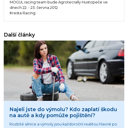
MOGUL racing team bude Agrotecrally Hustopeče ve
dnech 22. - 23. června 2012.
Kresta Racing
Další články
Najeli jste do výmolu? Kdo zaplatí škodu
na autě a kdy pomůže pojištění?
Rozbité silnice a výmoly jsou každoroční realitou hlavně po