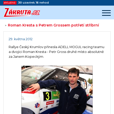
aktuálně:
30
uzavírek
,
16
nehod
Roman Kresta s Petrem Grossem potřetí stříbrní
>
Začátek reklamy
Konec reklamy
29. května 2012
Rallye Český Krumlov přinesla ADELL MOGUL racing teamu
a dvojici Roman Kresta - Petr Gross druhé místo absolutně
za Janem Kopeckým.