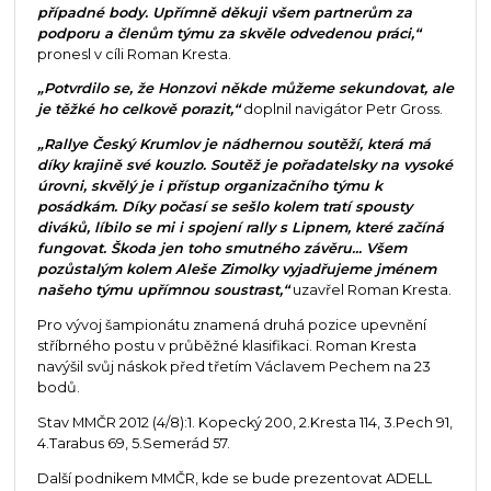
případné body. Upřímně děkuji všem partnerům za
podporu a členům týmu za skvěle odvedenou práci,“
pronesl v cíli Roman Kresta.
„Potvrdilo se, že Honzovi někde můžeme sekundovat, ale
je těžké ho celkově porazit,“
doplnil navigátor Petr Gross.
„Rallye Český Krumlov je nádhernou soutěží, která má
díky krajině své kouzlo. Soutěž je pořadatelsky na vysoké
úrovni, skvělý je i přístup organizačního týmu k
posádkám. Díky počasí se sešlo kolem tratí spousty
diváků, líbilo se mi i spojení rally s Lipnem, které začíná
fungovat. Škoda jen toho smutného závěru... Všem
pozůstalým kolem Aleše Zimolky vyjadřujeme jménem
našeho týmu upřímnou soustrast,“
uzavřel Roman Kresta.
Pro vývoj šampionátu znamená druhá pozice upevnění
stříbrného postu v průběžné klasifikaci. Roman Kresta
navýšil svůj náskok před třetím Václavem Pechem na 23
bodů.
Stav MMČR 2012 (4/8):1. Kopecký 200, 2.Kresta 114, 3.Pech 91,
4.Tarabus 69, 5.Semerád 57.
Další podnikem MMČR, kde se bude prezentovat ADELL