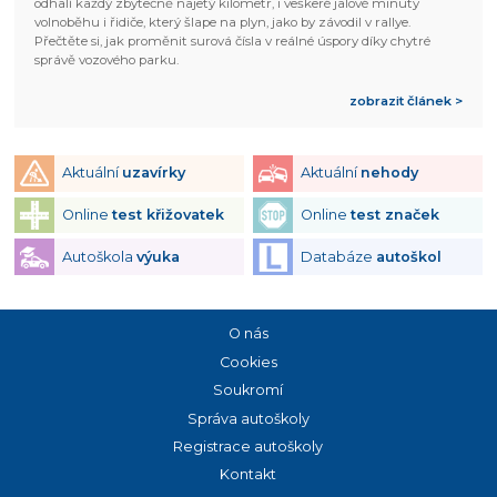
odhalí každý zbytečně najetý kilometr, i veškeré jalové minuty
volnoběhu i řidiče, který šlape na plyn, jako by závodil v rallye.
Přečtěte si, jak proměnit surová čísla v reálné úspory díky chytré
správě vozového parku.
zobrazit článek >
Aktuální
uzavírky
Aktuální
nehody
Online
test křižovatek
Online
test značek
Autoškola
výuka
Databáze
autoškol
O nás
Cookies
Soukromí
Správa autoškoly
Registrace autoškoly
Kontakt