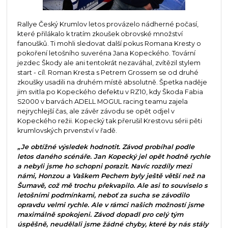
Rallye Český Krumlov letos provázelo nádherné počasí,
které přilákalo k tratím zkoušek obrovské množství
fanoušků. Ti mohli sledovat další pokus Romana Kresty o
pokoření letošního suveréna Jana Kopeckého. Tovární
jezdec Škody ale ani tentokrát nezaváhal, zvítězil stylem
start - cíl. Roman Kresta s Petrem Grossem se od druhé
zkoušky usadili na druhém místě absolutně. Špetka naděje
jim svitla po Kopeckého defektu v RZ10, kdy Škoda Fabia
S2000 v barvách ADELL MOGUL racing teamu zajela
nejrychlejší čas, ale závěr závodu se opět odjel v
Kopeckého režii. Kopecký tak přerušil Krestovu sérii pěti
krumlovských prvenství v řadě.
„Je obtížné výsledek hodnotit. Závod probíhal podle
letos daného scénáře. Jan Kopecký jel opět hodně rychle
a nebyli jsme ho schopni porazit. Navíc rozdíly mezi
námi, Honzou a Vaškem Pechem byly ještě větší než na
Šumavě, což mě trochu překvapilo. Ale asi to souviselo s
letošními podmínkami, neboť za sucha se závodilo
opravdu velmi rychle. Ale v rámci našich možností jsme
maximálně spokojeni. Závod dopadl pro celý tým
úspěšně, neudělali jsme žádné chyby, které by nás stály