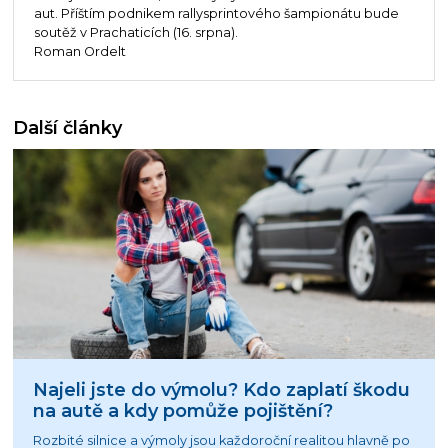
aut. Příštím podnikem rallysprintového šampionátu bude
soutěž v Prachaticích (16. srpna).
Roman Ordelt
Další články
Najeli jste do výmolu? Kdo zaplatí škodu
na autě a kdy pomůže pojištění?
Rozbité silnice a výmoly jsou každoroční realitou hlavně po