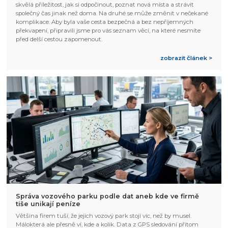
skvělá příležitost, jak si odpočinout, poznat nová místa a strávit
společný čas jinak než doma. Na druhé se může změnit v nečekané
komplikace. Aby byla vaše cesta bezpečná a bez nepříjemných
překvapení, připravili jsme pro vás seznam věcí, na které nesmíte
před delší cestou zapomenout.
zobrazit článek >
Správa vozového parku podle dat aneb kde ve firmě
tiše unikají peníze
Většina firem tuší, že jejich vozový park stojí víc, než by musel.
Málokterá ale přesně ví, kde a kolik. Data z GPS sledování přitom