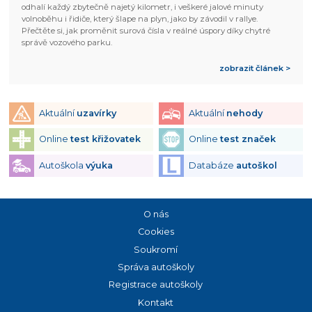
odhalí každý zbytečně najetý kilometr, i veškeré jalové minuty
volnoběhu i řidiče, který šlape na plyn, jako by závodil v rallye.
Přečtěte si, jak proměnit surová čísla v reálné úspory díky chytré
správě vozového parku.
zobrazit článek >
Aktuální
uzavírky
Aktuální
nehody
Online
test křižovatek
Online
test značek
Autoškola
výuka
Databáze
autoškol
O nás
Cookies
Soukromí
Správa autoškoly
Registrace autoškoly
Kontakt