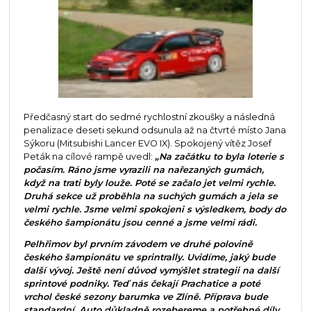
Předčasný start do sedmé rychlostní zkoušky a následná
penalizace deseti sekund odsunula až na čtvrté místo Jana
Sýkoru (Mitsubishi Lancer EVO IX). Spokojený vítěz Josef
Peták na cílové rampě uvedl:
„Na začátku to byla loterie s
počasím. Ráno jsme vyrazili na nařezaných gumách,
když na trati byly louže. Poté se začalo jet velmi rychle.
Druhá sekce už proběhla na suchých gumách a jela se
velmi rychle. Jsme velmi spokojeni s výsledkem, body do
českého šampionátu jsou cenné a jsme velmi rádi.
Pelhřimov byl prvním závodem ve druhé polovině
českého šampionátu ve sprintrally. Uvidíme, jaký bude
další vývoj. Ještě není důvod vymýšlet strategii na další
sprintové podniky. Teď nás čekají Prachatice a poté
vrchol české sezony barumka ve Zlíně. Příprava bude
standardní. Auto důkladně rozebereme a potřebné díly