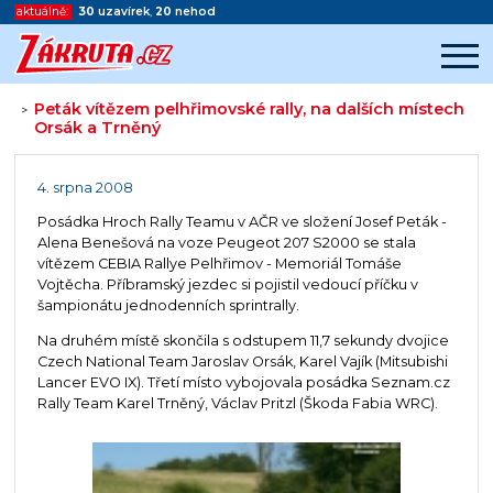
aktuálně:
30
uzavírek
,
20
nehod
Peták vítězem pelhřimovské rally, na dalších místech
>
Orsák a Trněný
Začátek reklamy
Konec reklamy
4. srpna 2008
Posádka Hroch Rally Teamu v AČR ve složení Josef Peták -
Alena Benešová na voze Peugeot 207 S2000 se stala
vítězem CEBIA Rallye Pelhřimov - Memoriál Tomáše
Vojtěcha. Příbramský jezdec si pojistil vedoucí příčku v
šampionátu jednodenních sprintrally.
Na druhém místě skončila s odstupem 11,7 sekundy dvojice
Czech National Team Jaroslav Orsák, Karel Vajík (Mitsubishi
Lancer EVO IX). Třetí místo vybojovala posádka Seznam.cz
Rally Team Karel Trněný, Václav Pritzl (Škoda Fabia WRC).