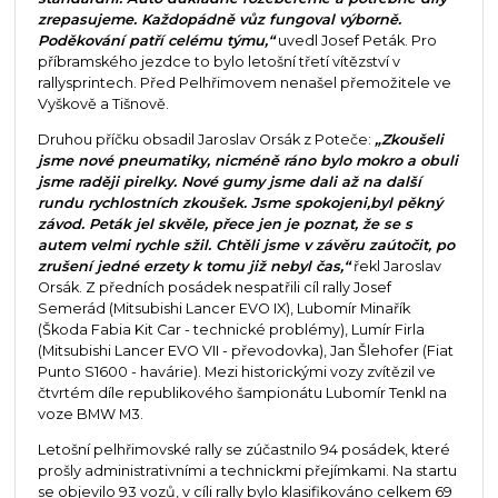
zrepasujeme. Každopádně vůz fungoval výborně.
Poděkování patří celému týmu,“
uvedl Josef Peták. Pro
příbramského jezdce to bylo letošní třetí vítězství v
rallysprintech. Před Pelhřimovem nenašel přemožitele ve
Vyškově a Tišnově.
Druhou příčku obsadil Jaroslav Orsák z Poteče:
„Zkoušeli
jsme nové pneumatiky, nicméně ráno bylo mokro a obuli
jsme raději pirelky. Nové gumy jsme dali až na další
rundu rychlostních zkoušek. Jsme spokojeni,byl pěkný
závod. Peták jel skvěle, přece jen je poznat, že se s
autem velmi rychle sžil. Chtěli jsme v závěru zaútočit, po
zrušení jedné erzety k tomu již nebyl čas,“
řekl Jaroslav
Orsák. Z předních posádek nespatřili cíl rally Josef
Semerád (Mitsubishi Lancer EVO IX), Lubomír Minařík
(Škoda Fabia Kit Car - technické problémy), Lumír Firla
(Mitsubishi Lancer EVO VII - převodovka), Jan Šlehofer (Fiat
Punto S1600 - havárie). Mezi historickými vozy zvítězil ve
čtvrtém díle republikového šampionátu Lubomír Tenkl na
voze BMW M3.
Letošní pelhřimovské rally se zúčastnilo 94 posádek, které
prošly administrativními a technickmi přejímkami. Na startu
se objevilo 93 vozů, v cíli rally bylo klasifikováno celkem 69