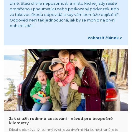
zimě. Stačí chvíle nepozornosti a místo klidné jízdy řešíte
proraženou pneumatiku nebo poškozený podvozek. Kdo
za takovou škodu odpovídá a kdy vám pomůže pojištění?
Odpověď není tak jednoduchá, jak by se mohlo na první
pohled zdát.
zobrazit článek >
Jak si užít rodinné cestování - návod pro bezpečné
kilometry
Dlouho očekávaný rodinný výlet je za dveřmi. Na jedné straně je to