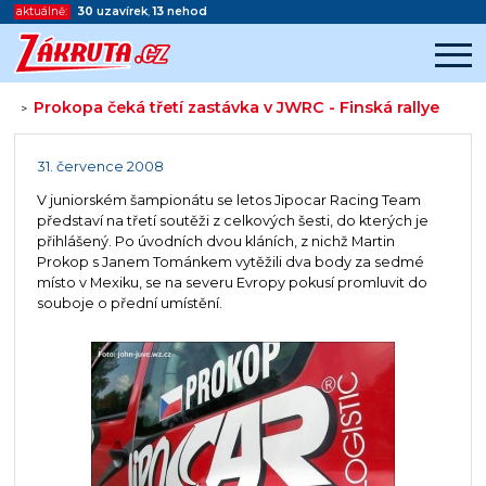
aktuálně:
30
uzavírek
,
13
nehod
Prokopa čeká třetí zastávka v JWRC - Finská rallye
>
Začátek reklamy
Konec reklamy
31. července 2008
V juniorském šampionátu se letos Jipocar Racing Team
představí na třetí soutěži z celkových šesti, do kterých je
přihlášený. Po úvodních dvou kláních, z nichž Martin
Prokop s Janem Tománkem vytěžili dva body za sedmé
místo v Mexiku, se na severu Evropy pokusí promluvit do
souboje o přední umístění.