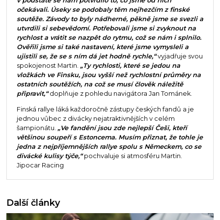
v podstatě se nám potvrdilo to, co jsme od nich
očekávali. Úseky se podobaly těm nejhezčím z finské
soutěže. Závody to byly nádherné, pěkně jsme se svezli a
utvrdili si sebevědomí. Potřebovali jsme si zvyknout na
rychlost a vrátit se nazpět do rytmu, což se nám i splnilo.
Ověřili jsme si také nastavení, které jsme vymysleli a
ujistili se, že se s ním dá jet hodně rychle,“
vyjadřuje svou
spokojenost Martin.
„Ty rychlosti, které se jedou na
vložkách ve Finsku, jsou vyšší než rychlostní průměry na
ostatních soutěžích, na což se musí člověk náležitě
připravit,“
doplňuje z pohledu navigátora Jan Tománek.
Finská rallye láká každoročně zástupy českých fandů a je
jednou vůbec z divácky nejatraktivnějších v celém
šampionátu.
„Ve fandění jsou zde nejlepší Češi, kteří
většinou soupeří s Estoncema. Musím přiznat, že tohle je
jedna z nejpříjemnějších rallye spolu s Německem, co se
divácké kulisy týče,“
pochvaluje si atmosféru Martin.
Jipocar Racing
Další články