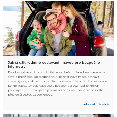
Jak si užít rodinné cestování - návod pro bezpečné
kilometry
Dlouho očekávaný rodinný výlet je za dveřmi. Na jedné straně je to
skvělá příležitost, jak si odpočinout, poznat nová místa a strávit
společný čas jinak než doma. Na druhé se může změnit v nečekané
komplikace. Aby byla vaše cesta bezpečná a bez nepříjemných
překvapení, připravili jsme pro vás seznam věcí, na které nesmíte
před delší cestou zapomenout.
zobrazit článek >