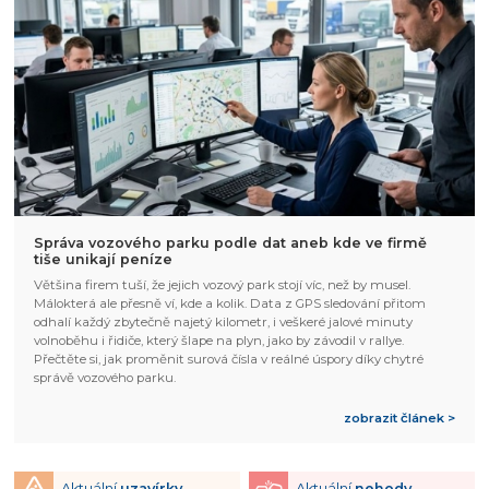
Správa vozového parku podle dat aneb kde ve firmě
tiše unikají peníze
Většina firem tuší, že jejich vozový park stojí víc, než by musel.
Málokterá ale přesně ví, kde a kolik. Data z GPS sledování přitom
odhalí každý zbytečně najetý kilometr, i veškeré jalové minuty
volnoběhu i řidiče, který šlape na plyn, jako by závodil v rallye.
Přečtěte si, jak proměnit surová čísla v reálné úspory díky chytré
správě vozového parku.
zobrazit článek >
Aktuální
uzavírky
Aktuální
nehody