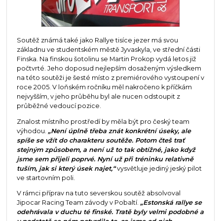
Soutěž známá také jako Rallye tisíce jezer má svou
základnu ve studentském městě Jyvaskyla, ve střední části
Finska. Na finskou šotolinu se Martin Prokop vydá letos již
počtvrté. Jeho doposud nejlepším dosaženým výsledkem
na této soutěži je šesté místo z premiérového vystoupení v
roce 2005. V loňském ročníku měl nakročeno k příčkám
nejvyšším, v jeho průběhu byl ale nucen odstoupit z
průběžné vedoucí pozice.
Znalost místního prostředí by měla být pro český team
výhodou.
„Není úplně třeba znát konkrétní úseky, ale
spíše se vžít do charakteru soutěže. Potom čteš trať
stejným způsobem, a není už to tak obtížné, jako když
jsme sem přijeli poprvé. Nyní už při tréninku relativně
tuším, jak si který úsek najet,“
vysvětluje jediný jeský pilot
ve startovním poli.
V rámci příprav na tuto severskou soutěž absolvoval
Jipocar Racing Team závody v Pobaltí.
„Estonská rallye se
odehrávala v duchu té finské. Tratě byly velmi podobné a