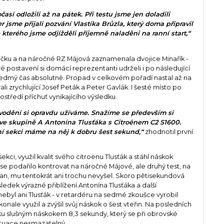
sí odložili až na pátek. Při testu jsme jen doladili
er jsme přijali pozvání Vlastíka Brůzla, který doma připravil
terého jsme odjížděli příjemně naladěni na ranní start,“
ičku a na náročné RZ Májová zaznamenala dvojice Minařík -
é postavení si domácí reprezentanti udrželi i po následující
i sedmý čas absolutně. Propad v celkovém pořadí nastal až na
i zrychlující Josef Peták a Peter Gavlák. I šesté místo po
tředí příchuť vynikajícího výsledku.
ávodění si opravdu užíváme. Snažíme se především si
 ve skupině A Antonína Tlusťáka s Citroënem C2 S1600.
ní sekci máme na něj k dobru šest sekund,“
zhodnotil první
kci, využil kvalit svého citroënu Tlusťák a stáhl náskok
i se podařilo kontrovat na náročné Májové, ale druhý test, na
ran, mu tentokrát ani trochu nevyšel. Skoro pětisekundová
ledek výrazné přiblížení Antonína Tlusťáka a další
ebyl ani Tlusťák - v retardéru na sedmé zkoušce vyrobil
nale využil a zvýšil svůj náskok o šest vteřin. Na posledních
u slušným náskokem 8,3 sekundy, který se při obrovské
situace nesmazatelný.