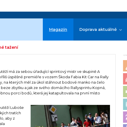
Magazín
Doprava aktuálně
né tažení
re
těží má za sebou úřadující sprintový mistr ve skupině A
příliš úspěšné premiéře s vozem Škoda Fabia Kit Car na Rally
y, na kterých měl za úkol stáhnout bodové manko na čelo
it beze zbytku a jak ze svého domácího Rallysprintu Kopná,
třebnou porci bodů, která jej katapultovala na první místo
soutěží Luboše
kých tratích
lo, aby z
ala