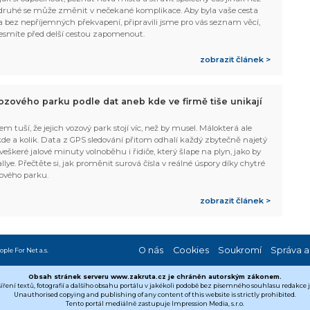
ruhé se může změnit v nečekané komplikace. Aby byla vaše cesta
 bez nepříjemných překvapení, připravili jsme pro vás seznam věcí,
esmíte před delší cestou zapomenout.
zobrazit článek >
ozového parku podle dat aneb kde ve firmě tiše unikají
em tuší, že jejich vozový park stojí víc, než by musel. Málokterá ale
 kde a kolik. Data z GPS sledování přitom odhalí každý zbytečně najetý
 veškeré jalové minuty volnoběhu i řidiče, který šlape na plyn, jako by
allye. Přečtěte si, jak proměnit surová čísla v reálné úspory díky chytré
ového parku.
zobrazit článek >
O nás
Cookies
Soukromí
Správa a
ople For Net a.s.
Obsah stránek serveru www.zakruta.cz je chráněn autorským zákonem.
šíření textů, fotografií a dalšího obsahu portálu v jakékoli podobě bez písemného souhlasu redakce
Unauthorised copying and publishing of any content of this website is strictly prohibited.
Tento portál mediálně zastupuje Impression Media, s.r.o.