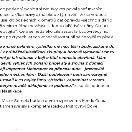
 do poslední rychlostní zkoušky vstupoval s nefunkčním
ituace takřka mizivý a málokdo z týmu věřil, že se vedoucí
musel do posledních kilometrů dát opravdu všechno a dařilo
řízením měl na mezičase k dobru další dvě vteřiny. Situaci
édvojka“, která se nedaleko cíle zastavila. Lubovi tedy nic
é po čtyřech letech konečně vystoupil na nejvyšší stupínek.
 a kromě pěkného výsledku mě moc těší i body, získané do
 v průběžné klasifikaci skupiny A bodově vyrovnali Honzu
mi je tak situace v boji o titul naprosto otevřená. Mám
 devíti vyhraných pohárů přibyl stý a zrovna z domácí
áji Impromat Motorsport za přípravu auta – jmenovitě
 jeho mechanikům. Další poděkování patří samozřejmě
zovali k co nejlepšímu výsledku. Zapomínat v tomto
kterým rovněž děkujeme za podporu,“
zakončil hodnocení
klasifikace.
 – Viktor Semela bude o prvním srpnovém víkendu Cebia
 změří své síly s kompletní špičkou Mistrovství ČR ve
reklama