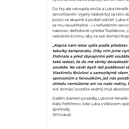
Do hry ale vstoupila smůla a Luba Minařík
servořízením. Vyjetý náskok byl za této s
pozici ve skupině A podaří udržet. Luba 
se mu neuvěřitelné – i s nefunkčním servo
nakonec definitivně vyřešila Tlusťákova „c
nebránilo k tomu, aby na své domácí Kopn
„Kopná nám letos vyšla podle představ
tabulky šampionátu. Díky nim jsme nyní
Dohnala a před zbývajícími pěti soutěže
také radost, že do mé sbírky devadesáti
soutěže. Na závěr bych rád poděkoval st
Vlastimilu Brůzlovi a samozřejmě všem
sponzorům a fanouškům, jež nás povzbu
ohledu nemůžeme ani na naše rodiny, 
své domácí soutěže sedmý muž absolutní 
Dalším startem posádky Lubomír Minařík
Rally Pelhřimov, kde Luba s Viktorem opět
sprintrally.
Jiří Dokulil