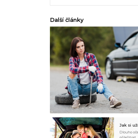
Další články
Jak si u
Dlouho oče
příležitost