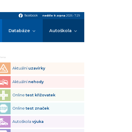
facebook
facebook
neděle 9.srpna
2026
•
7:29
Databáze
Autoškola
klama
Aktuální
uzavírky
Aktuální
nehody
Online
test křižovatek
Online
test značek
Autoškola
výuka