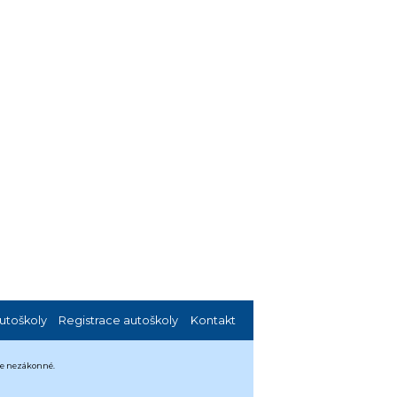
utoškoly
Registrace autoškoly
Kontakt
 je nezákonné.