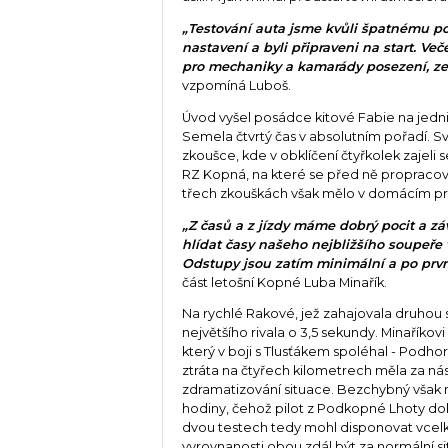
„Testování auta jsme kvůli špatnému poča
nastavení a byli připraveni na start. Več
pro mechaniky a kamarády posezení, ze k
vzpomíná Luboš.
Úvod vyšel posádce kitové Fabie na jedn
Semela čtvrtý čas v absolutním pořadí. Sv
zkoušce, kde v obklíčení čtyřkolek zajel
RZ Kopná, na které se před ně propracoval
třech zkouškách však mělo v domácím pros
„Z časů a z jízdy máme dobrý pocit a z
hlídat časy našeho nejbližšího soupeře
Odstupy jsou zatím minimální a po prv
část letošní Kopné Luba Minařík.
Na rychlé Rakové, jež zahajovala druhou se
největšího rivala o 3,5 sekundy. Minaříkov
který v boji s Tlusťákem spoléhal - Podho
ztráta na čtyřech kilometrech měla za nás
zdramatizování situace. Bezchybný však n
hodiny, čehož pilot z Podkopné Lhoty doko
dvou testech tedy mohl disponovat vcelk
vyrovnanosti obou zdál být za normální 