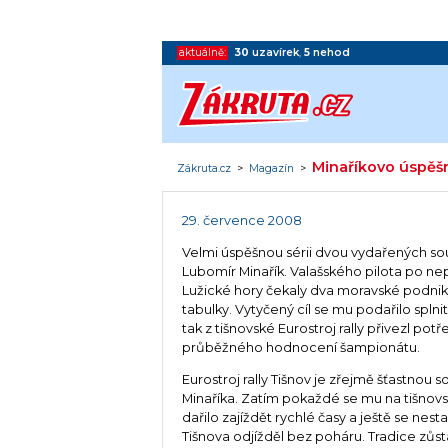
aktuálně:
30
uzavírek
,
5
nehod
Minaříkovo úspěš
Zákruta.cz
>
Magazín
>
29. července 2008
Velmi úspěšnou sérii dvou vydařených sou
Lubomír Minařík. Valašského pilota po ne
Lužické hory čekaly dva moravské podnik
tabulky. Vytyčený cíl se mu podařilo spln
tak z tišnovské Eurostroj rally přivezl po
průběžného hodnocení šampionátu.
Eurostroj rally Tišnov je zřejmě šťastnou 
Minaříka. Zatím pokaždé se mu na tišnovs
dařilo zajíždět rychlé časy a ještě se nesta
Tišnova odjížděl bez poháru. Tradice zůst