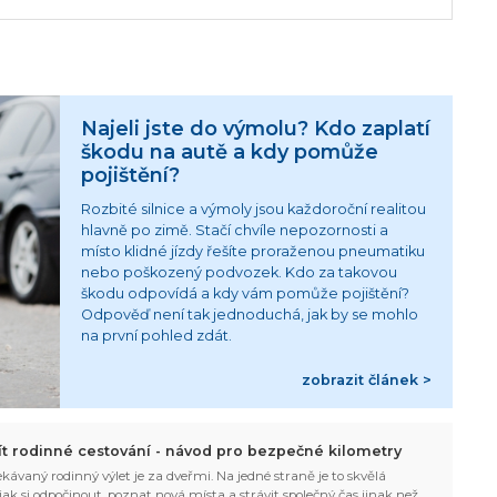
Najeli jste do výmolu? Kdo zaplatí
škodu na autě a kdy pomůže
pojištění?
Rozbité silnice a výmoly jsou každoroční realitou
hlavně po zimě. Stačí chvíle nepozornosti a
místo klidné jízdy řešíte proraženou pneumatiku
nebo poškozený podvozek. Kdo za takovou
škodu odpovídá a kdy vám pomůže pojištění?
Odpověď není tak jednoduchá, jak by se mohlo
na první pohled zdát.
zobrazit článek >
žít rodinné cestování - návod pro bezpečné kilometry
kávaný rodinný výlet je za dveřmi. Na jedné straně je to skvělá
, jak si odpočinout, poznat nová místa a strávit společný čas jinak než