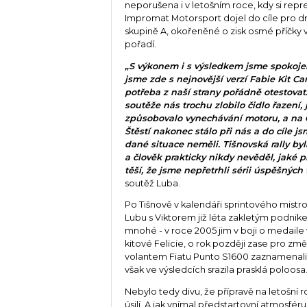
neporušena i v letošním roce, kdy si repr
Impromat Motorsport dojel do cíle pro d
skupině A, okořeněné o zisk osmé příčky 
pořadí.
„S výkonem i s výsledkem jsme spokojeni
jsme zde s nejnovější verzí Fabie Kit Car
potřeba z naší strany pořádně otestovat
soutěže nás trochu zlobilo čidlo řazení, 
způsobovalo vynechávání motoru, a na Č
Štěstí nakonec stálo při nás a do cíle j
dané situace neměli. Tišnovská rally byl
a člověk prakticky nikdy nevěděl, jaké
těší, že jsme nepřetrhli sérii úspěšných 
soutěž Luba.
Po Tišnově v kalendáři sprintového mistro
Lubu s Viktorem již léta zakletým podni
mnohé - v roce 2005 jim v boji o medaile 
kitové Felicie, o rok později zase pro zm
volantem Fiatu Punto S1600 zaznamenali v
však ve výsledcích srazila prasklá poloosa
Nebylo tedy divu, že přípravě na letošní
úsilí. A jak vnímal předstartovní atmosfér