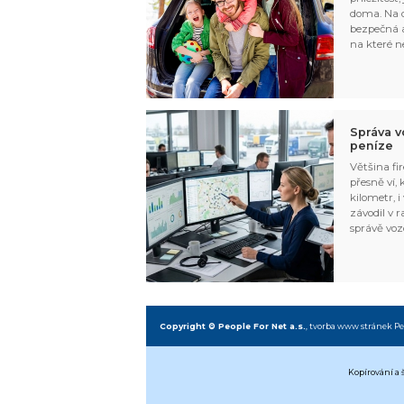
doma. Na d
bezpečná a
na které n
Správa v
peníze
Většina fir
přesně ví,
kilometr, i
závodil v r
správě voz
Copyright © People For Net a.s.
,
tvorba www stránek
Pe
Kopírování a 