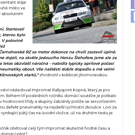
ezentant stáje
ruhé místo ve
v absolutním
. Startovali
, kterou bylo
. V polovině
jež
ernohorské RZ se motor dokonce na chvíli zastavil úplně.
sme dojeli, na skvěle jedoucího Honzu Šlehofera jsme ale za
a letos obzvlášť náročná - nabídla typicky aprílové počasí
 pneumatiky obout. Vše naštěstí dobře dopadlo a mě velmi
tišnovských startů,“
zhodnotil v krátkosti jihomoravskou
vství následoval Impromat Rallysprint Kopná, který je pro
kem. Během tří posledních ročníků domácí soutěže je potkalo
v hodnocení třídy a skupiny zabránily potíže se servořízením
ěnu defekt pneumatiky na nejdelší rychlostní zkoušce. Loni za
ynikající pátý čas na úvodní vložce, už na druhém testu je
.
 ročník obětoval celý tým Impromat skutečně hodně času a
u domácí pilot?