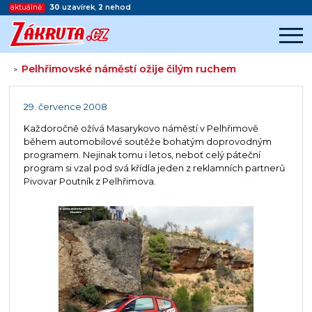
aktuálně:
30
uzavírek
,
2
nehod
Pelhřimovské náměstí ožije čilým ruchem
>
Začátek reklamy
Konec reklamy
29. července 2008
Každoročně ožívá Masarykovo náměstí v Pelhřimově
během automobilové soutěže bohatým doprovodným
programem. Nejinak tomu i letos, neboť celý páteční
program si vzal pod svá křídla jeden z reklamních partnerů
Pivovar Poutník z Pelhřimova.