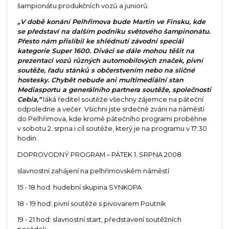
šampionátu produkčních vozů a juniorů.
„V době konání Pelhřimova bude Martin ve Finsku, kde
se představí na dalším podniku světového šampinonátu.
Přesto nám přislíbil ke shlédnutí závodní speciál
kategorie Super 1600. Diváci se dále mohou těšit na
prezentaci vozů různých automobilových značek, pivní
soutěže, řadu stánků s občerstvením nebo na sličné
hostesky. Chybět nebude ani multimediální stan
Mediasportu a generálního partnera soutěže, společnosti
Cebia,“
láká ředitel soutěže všechny zájemce na páteční
odpoledne a večer. Všichni jste srdečně zváni na náměstí
do Pelhřimova, kde kromě pátečního programi proběhne
v sobotu 2. srpna i cíl soutěže, který je na programu v 17:30
hodin.
DOPROVODNÝ PROGRAM – PÁTEK 1. SRPNA 2008
slavnostní zahájení na pelhřimovském náměstí
15 - 18 hod: hudební skupina SYNKOPA
18 - 19 hod: pivní soutěže s pivovarem Poutník
19 - 21 hod: slavnostní start, představení soutěžních