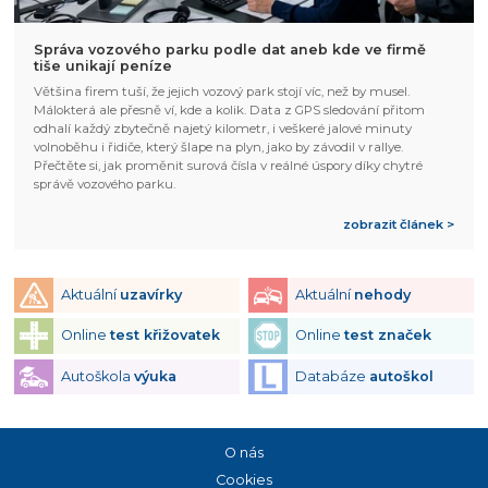
Správa vozového parku podle dat aneb kde ve firmě
tiše unikají peníze
Většina firem tuší, že jejich vozový park stojí víc, než by musel.
Málokterá ale přesně ví, kde a kolik. Data z GPS sledování přitom
odhalí každý zbytečně najetý kilometr, i veškeré jalové minuty
volnoběhu i řidiče, který šlape na plyn, jako by závodil v rallye.
Přečtěte si, jak proměnit surová čísla v reálné úspory díky chytré
správě vozového parku.
zobrazit článek >
Aktuální
uzavírky
Aktuální
nehody
Online
test křižovatek
Online
test značek
Autoškola
výuka
Databáze
autoškol
O nás
Cookies