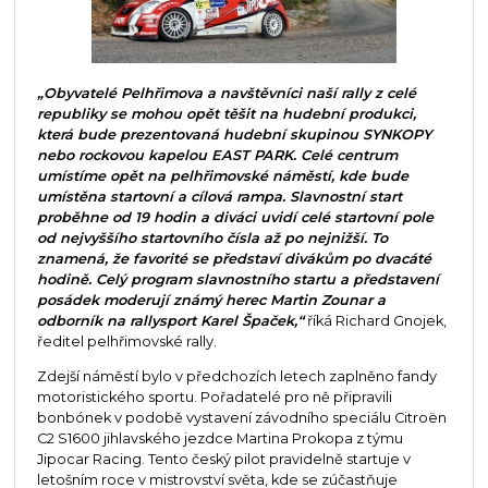
„Obyvatelé Pelhřimova a navštěvníci naší rally z celé
republiky se mohou opět těšit na hudební produkci,
která bude prezentovaná hudební skupinou SYNKOPY
nebo rockovou kapelou EAST PARK. Celé centrum
umístíme opět na pelhřimovské náměstí, kde bude
umístěna startovní a cílová rampa. Slavnostní start
proběhne od 19 hodin a diváci uvidí celé startovní pole
od nejvyššího startovního čísla až po nejnižší. To
znamená, že favorité se představí divákům po dvacáté
hodině. Celý program slavnostního startu a představení
posádek moderují známý herec Martin Zounar a
odborník na rallysport Karel Špaček,“
říká Richard Gnojek,
ředitel pelhřimovské rally.
Zdejší náměstí bylo v předchozích letech zaplněno fandy
motoristického sportu. Pořadatelé pro ně připravili
bonbónek v podobě vystavení závodního speciálu Citroën
C2 S1600 jihlavského jezdce Martina Prokopa z týmu
Jipocar Racing. Tento český pilot pravidelně startuje v
letošním roce v mistrovství světa, kde se zúčastňuje