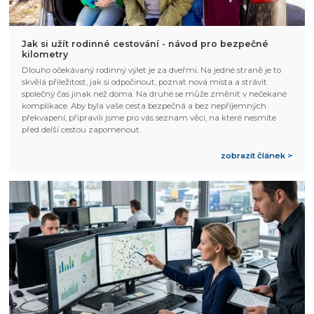
Jak si užít rodinné cestování - návod pro bezpečné
kilometry
Dlouho očekávaný rodinný výlet je za dveřmi. Na jedné straně je to
skvělá příležitost, jak si odpočinout, poznat nová místa a strávit
společný čas jinak než doma. Na druhé se může změnit v nečekané
komplikace. Aby byla vaše cesta bezpečná a bez nepříjemných
překvapení, připravili jsme pro vás seznam věcí, na které nesmíte
před delší cestou zapomenout.
zobrazit článek >