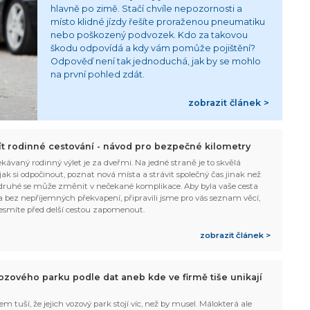
hlavně po zimě. Stačí chvíle nepozornosti a
místo klidné jízdy řešíte proraženou pneumatiku
nebo poškozený podvozek. Kdo za takovou
škodu odpovídá a kdy vám pomůže pojištění?
Odpověď není tak jednoduchá, jak by se mohlo
na první pohled zdát.
zobrazit článek >
žít rodinné cestování - návod pro bezpečné kilometry
kávaný rodinný výlet je za dveřmi. Na jedné straně je to skvělá
, jak si odpočinout, poznat nová místa a strávit společný čas jinak než
ruhé se může změnit v nečekané komplikace. Aby byla vaše cesta
 bez nepříjemných překvapení, připravili jsme pro vás seznam věcí,
esmíte před delší cestou zapomenout.
zobrazit článek >
ozového parku podle dat aneb kde ve firmě tiše unikají
em tuší, že jejich vozový park stojí víc, než by musel. Málokterá ale