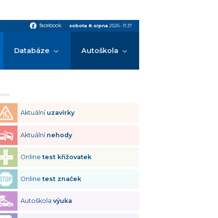
facebook
facebook
sobota 8.srpna
2026
•
11:37
Databáze
Autoškola
klama
Aktuální
uzavírky
Aktuální
nehody
Online
test křižovatek
Online
test značek
Autoškola
výuka