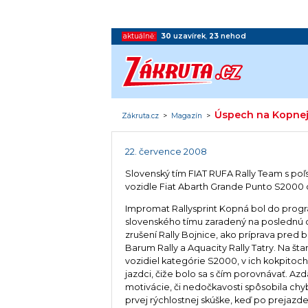
aktuálně:
30
uzavírek
,
23
nehod
Úspech na Kopne
Zákruta.cz
>
Magazín
>
22. července 2008
Slovenský tím FIAT RUFA Rally Team s po
vozidle Fiat Abarth Grande Punto S2000 o
Impromat Rallysprint Kopná bol do prog
slovenského tímu zaradený na poslednú c
zrušení Rally Bojnice, ako príprava pred b
Barum Rally a Aquacity Rally Tatry. Na štar
vozidiel kategórie S2000, v ich kokpitoch
jazdci, čiže bolo sa s čím porovnávať. Az
motivácie, či nedočkavosti spôsobila ch
prvej rýchlostnej skúške, keď po prejazd