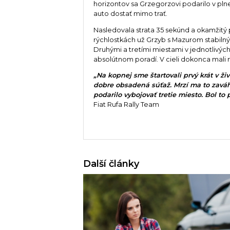
horizontov sa Grzegorzovi podarilo v plne
auto dostať mimo trať.
Nasledovala strata 35 sekúnd a okamžitý
rýchlostkách už Grzyb s Mazurom stabilný
Druhými a tretími miestami v jednotlivýc
absolútnom poradí. V cieli dokonca mali 
„Na kopnej sme štartovali prvý krát v ži
dobre obsadená súťaž. Mrzí ma to zaváh
podarilo vybojovať tretie miesto. Bol to
Fiat Rufa Rally Team
Další články