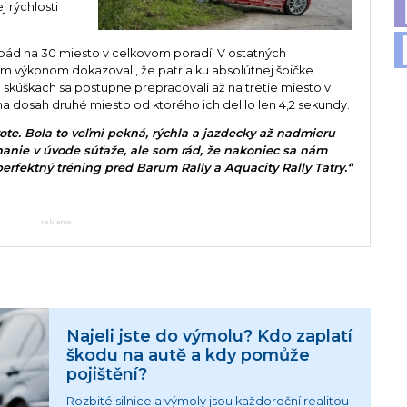
j rýchlosti
 pád na 30 miesto v celkovom poradí. V ostatných
m výkonom dokazovali, že patria ku absolútnej špičke.
h skúškach sa postupne prepracovali až na tretie miesto v
na dosah druhé miesto od ktorého ich delilo len 4,2 sekundy.
vote. Bola to veľmi pekná, rýchla a jazdecky až nadmieru
anie v úvode súťaže, ale som rád, že nakoniec sa nám
 perfektný tréning pred Barum Rally a Aquacity Rally Tatry.“
reklama
Najeli jste do výmolu? Kdo zaplatí
škodu na autě a kdy pomůže
pojištění?
Rozbité silnice a výmoly jsou každoroční realitou