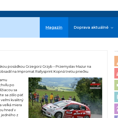
Magazín
Doprava aktuálně
j
re
ľskou posádkou Grzegorz Grzyb – Przemyslav Mazur na
bsadil na Impromat Rallysprint Kopná tretiu priečku.
ramu
hvíľu po
lížiacou sa
te sa zišlo päť
 veľmi kvalitný
da veľká miera
ybu hneď v
e jedného z