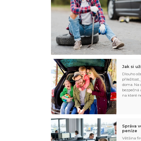
Jak si u
Dlouho oče
příležitost
doma. Na d
bezpečná a
na které n
Správa v
peníze
Většina fir