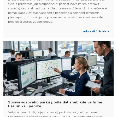
skvělá příležitost, jak si odpočinout, poznat nová místa a strávit
společný čas jinak než doma. Na druhé se může změnit v nečekané
komplikace. Aby byla vaše cesta bezpečná a bez nepříjemných
překvapení, připravili jsme pro vás seznam věcí, na které nesmíte
před delší cestou zapomenout.
zobrazit článek >
Správa vozového parku podle dat aneb kde ve firmě
tiše unikají peníze
Většina firem tuší, že jejich vozový park stojí víc, než by musel.
Málokterá ale přesně ví, kde a kolik. Data z GPS sledování přitom