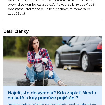
postupně zveřejňovány na webových stránkách soutěže
www.rallyekrumlov.cz. Soutěžící i diváci se brzy dozví další
podstatné informace o jubilejní českokrumlovské rallye.
Luboš Šalát
Další články
Najeli jste do výmolu? Kdo zaplatí škodu
na autě a kdy pomůže pojištění?
Rozbité silnice a výmoly jsou každoroční realitou hlavně po