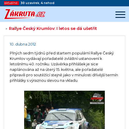
aktuálně:
30
uzavírek
,
4
nehod
Rallye Český Krumlov: I letos se dá ušetřit
>
Začátek reklamy
Konec reklamy
10. dubna 2012
Plných sedm týdnů před startem populární Rallye Český
Krumlov vydávají pořadatelé zvláštní ustanovení k
letošnímu 40. ročníku. Uzávěrka přihlášek je sice
naplánována až na úterý 15. května, ale pořadatelé
připravili pro soutěžící stejně jako v minulosti dřívější termín
přihlášky s výraznou slevou na vkladu.