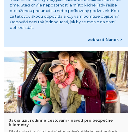
zimě. Stačí chvíle nepozornosti a místo klidné jízdy řešíte
proraženou pneumatiku nebo poškozený podvozek. Kdo
za takovou škodu odpovídá a kdy vám pomůže pojištění?
Odpověď není tak jednoduchá, jak by se mohlo na první
pohled zdát.
zobrazit článek >
Jak si užít rodinné cestování - návod pro bezpečné
kilometry
Dlouho očekávaný rodinný výlet je za dveřmi. Na jedné straně je to