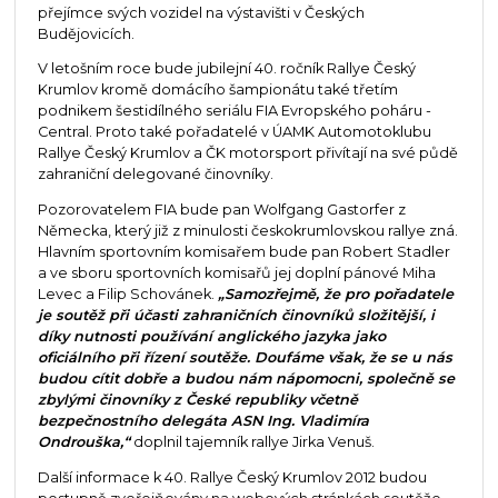
přejímce svých vozidel na výstavišti v Českých
Budějovicích.
V letošním roce bude jubilejní 40. ročník Rallye Český
Krumlov kromě domácího šampionátu také třetím
podnikem šestidílného seriálu FIA Evropského poháru -
Central. Proto také pořadatelé v ÚAMK Automotoklubu
Rallye Český Krumlov a ČK motorsport přivítají na své půdě
zahraniční delegované činovníky.
Pozorovatelem FIA bude pan Wolfgang Gastorfer z
Německa, který již z minulosti českokrumlovskou rallye zná.
Hlavním sportovním komisařem bude pan Robert Stadler
a ve sboru sportovních komisařů jej doplní pánové Miha
Levec a Filip Schovánek.
„Samozřejmě, že pro pořadatele
je soutěž při účasti zahraničních činovníků složitější, i
díky nutnosti používání anglického jazyka jako
oficiálního při řízení soutěže. Doufáme však, že se u nás
budou cítit dobře a budou nám nápomocni, společně se
zbylými činovníky z České republiky včetně
bezpečnostního delegáta ASN Ing. Vladimíra
Ondrouška,“
doplnil tajemník rallye Jirka Venuš.
Další informace k 40. Rallye Český Krumlov 2012 budou