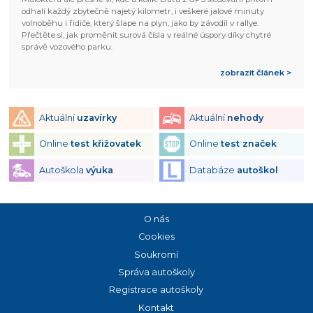
odhalí každý zbytečně najetý kilometr, i veškeré jalové minuty
volnoběhu i řidiče, který šlape na plyn, jako by závodil v rallye.
Přečtěte si, jak proměnit surová čísla v reálné úspory díky chytré
správě vozového parku.
zobrazit článek >
Aktuální
uzavírky
Aktuální
nehody
Online
test křižovatek
Online
test značek
Autoškola
výuka
Databáze
autoškol
O nás
Cookies
Soukromí
Správa autoškoly
Registrace autoškoly
Kontakt