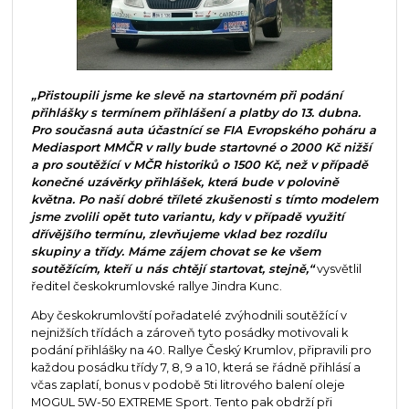
„Přistoupili jsme ke slevě na startovném při podání
přihlášky s termínem přihlášení a platby do 13. dubna.
Pro současná auta účastnící se FIA Evropského poháru a
Mediasport MMČR v rally bude startovné o 2000 Kč nižší
a pro soutěžící v MČR historiků o 1500 Kč, než v případě
konečné uzávěrky přihlášek, která bude v polovině
května. Po naší dobré tříleté zkušenosti s tímto modelem
jsme zvolili opět tuto variantu, kdy v případě využití
dřívějšího termínu, zlevňujeme vklad bez rozdílu
skupiny a třídy. Máme zájem chovat se ke všem
soutěžícím, kteří u nás chtějí startovat, stejně,“
vysvětlil
ředitel českokrumlovské rallye Jindra Kunc.
Aby českokrumlovští pořadatelé zvýhodnili soutěžící v
nejnižších třídách a zároveň tyto posádky motivovali k
podání přihlášky na 40. Rallye Český Krumlov, připravili pro
každou posádku třídy 7, 8, 9 a 10, která se řádně přihlásí a
včas zaplatí, bonus v podobě 5ti litrového balení oleje
MOGUL 5W-50 EXTREME Sport. Tento pak obdrží při