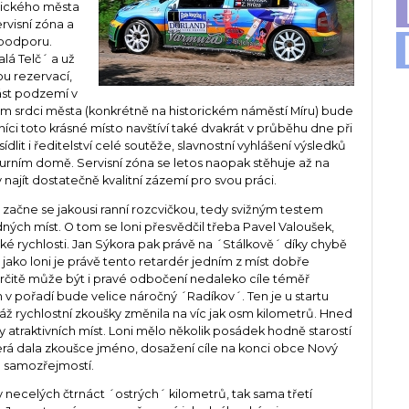
orického města
ervisní zóna a
 podporu.
lá Telč´ a už
u rezervací,
část podzemí v
 srdci města (konkrétně na historickém náměstí Míru) bude
níci toto krásné místo navštíví také dvakrát v průběhu dne při
lit i ředitelství celé soutěže, slavnostní vyhlášení výsledků
urním domě. Servisní zóna se letos naopak stěhuje až na
y najít dostatečně kvalitní zázemí pro svou práci.
, začne se jakousi ranní rozcvičkou, tedy svižným testem
dných míst. O tom se loni přesvědčil třeba Pavel Valoušek,
soké rychlosti. Jan Sýkora pak právě na ´Stálkově´ díky chybě
ě jako loni je právě tento retardér jedním z míst dobře
určitě může být i pravé odbočení nedaleko cíle téměř
v pořadí bude velice náročný ´Radíkov´. Ten je u startu
áž rychlostní zkoušky změnila na víc jak osm kilometrů. Hned
y atraktivních míst. Loni mělo několik posádek hodně starostí
terá dala zkoušce jméno, dosažení cíle na konci obce Nový
o samozřejmostí.
y necelých čtrnáct ´ostrých´ kilometrů, tak sama třetí