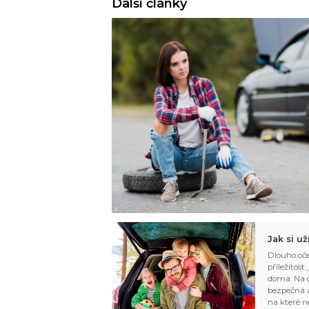
Další články
Jak si u
Dlouho oče
příležitost
doma. Na d
bezpečná a
na které n