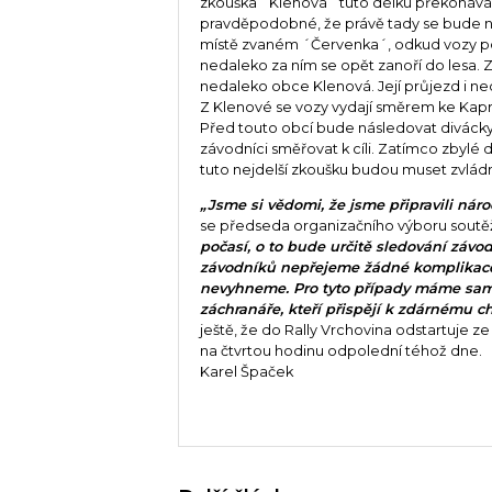
zkouška ´Klenová´ tuto délku překonává.
pravděpodobné, že právě tady se bude ne
místě zvaném ´Červenka´, odkud vozy p
nedaleko za ním se opět zanoří do lesa. 
nedaleko obce Klenová. Její průjezd i n
Z Klenové se vozy vydají směrem ke Ka
Před touto obcí bude následovat divácky
závodníci směřovat k cíli. Zatímco zbylé 
tuto nejdelší zkoušku budou muset zvládn
„Jsme si vědomi, že jsme připravili nároč
se předseda organizačního výboru soutě
počasí, o to bude určitě sledování záv
závodníků nepřejeme žádné komplikace,
nevyhneme. Pro tyto případy máme samo
záchranáře, kteří přispějí k zdárnému ch
ještě, že do Rally Vrchovina odstartuje ze
na čtvrtou hodinu odpolední téhož dne.
Karel Špaček