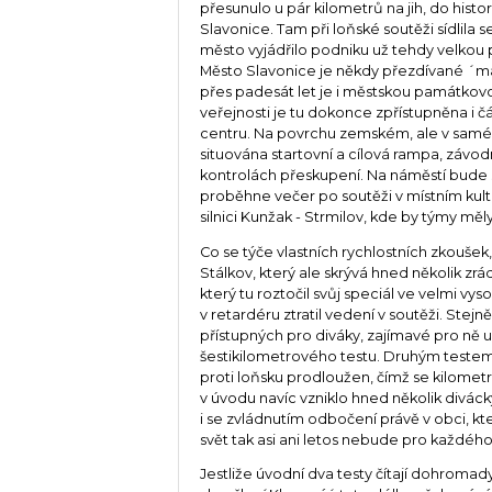
přesunulo u pár kilometrů na jih, do hist
Slavonice. Tam při loňské soutěži sídlila s
město vyjádřilo podniku už tehdy velkou
Město Slavonice je někdy přezdívané ´ma
přes padesát let je i městskou památkovo
veřejnosti je tu dokonce zpřístupněna i 
centru. Na povrchu zemském, ale v samém
situována startovní a cílová rampa, závod
kontrolách přeskupení. Na náměstí bude síd
proběhne večer po soutěži v místním kult
silnici Kunžak - Strmilov, kde by týmy měl
Co se týče vlastních rychlostních zkoušek
Stálkov, který ale skrývá hned několik zrá
který tu roztočil svůj speciál ve velmi vy
v retardéru ztratil vedení v soutěži. Stejn
přístupných pro diváky, zajímavé pro ně 
šestikilometrového testu. Druhým testem 
proti loňsku prodloužen, čímž se kilometr
v úvodu navíc vzniklo hned několik diváck
i se zvládnutím odbočení právě v obci, k
svět tak asi ani letos nebude pro každéh
Jestliže úvodní dva testy čítají dohromad