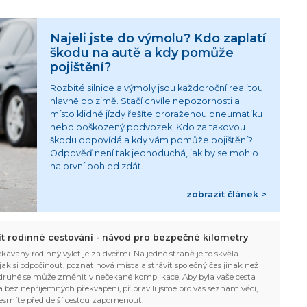
Najeli jste do výmolu? Kdo zaplatí
škodu na autě a kdy pomůže
pojištění?
Rozbité silnice a výmoly jsou každoroční realitou
hlavně po zimě. Stačí chvíle nepozornosti a
místo klidné jízdy řešíte proraženou pneumatiku
nebo poškozený podvozek. Kdo za takovou
škodu odpovídá a kdy vám pomůže pojištění?
Odpověď není tak jednoduchá, jak by se mohlo
na první pohled zdát.
zobrazit článek >
žít rodinné cestování - návod pro bezpečné kilometry
kávaný rodinný výlet je za dveřmi. Na jedné straně je to skvělá
, jak si odpočinout, poznat nová místa a strávit společný čas jinak než
ruhé se může změnit v nečekané komplikace. Aby byla vaše cesta
 bez nepříjemných překvapení, připravili jsme pro vás seznam věcí,
esmíte před delší cestou zapomenout.