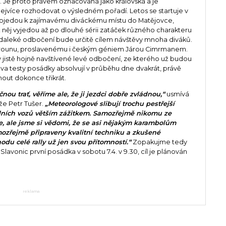
 Je proto právem označovaná jako královská a je
jvíce rozhodovat o výsledném pořadí. Letos se startuje v
ojedou k zajímavému diváckému místu do Matějovce,
Z něj vyjedou až po dlouhé sérii zatáček různého charakteru
edaleké odbočení bude určitě cílem návštěvy mnoha diváků.
prounu, proslavenému i českým géniem Járou Cimrmanem.
 jistě hojně navštívené levé odbočení, ze kterého už budou
dva testy posádky absolvují v průběhu dne dvakrát, právě
out dokonce třikrát.
nou trať, věříme ale, že ji jezdci dobře zvládnou,“
usmívá
že Petr Tušer.
„Meteorologové slibují trochu pestřejší
odních vozů větším zážitkem. Samozřejmě nikomu ze
 ale jsme si vědomi, že se asi nějakým karambolům
zřejmě připraveny kvalitní techniku a zkušené
odu celé rally už jen svou přítomností.“
Zopakujme tedy
 Slavonic první posádka v sobotu 7.4. v 9.30, cíl je plánován
reklama