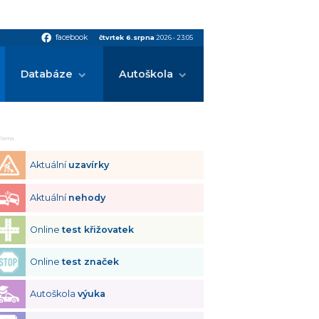
facebook
facebook
čtvrtek 6.srpna
2026
•
23:05
Databáze
Autoškola
klama
Aktuální
uzavírky
Aktuální
nehody
Online
test křižovatek
Online
test značek
Autoškola
výuka