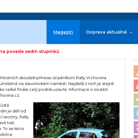
Magazín
Doprava aktuálně
ovina povede sedm stupínků
re
hlostních zkoušek přinese účastníkům Rally Vrchovina
ístěné na slavonickém náměstí. Nejdelší z nich je stejně
ako velké finále celý podnik uzavře. Informace o soutěži
chovina.cz.
růstá
din je dělí od
í sezóny, Rally
it trať,
 To se letos
udolce