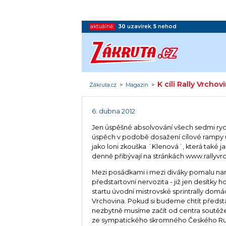
aktuálně:
30
uzavírek
,
5
nehod
K cíli Rally Vrch
Zákruta.cz
>
Magazín
>
6. dubna 2012
Jen úspěšné absolvování všech sedmi ryc
úspěch v podobě dosažení cílové rampy um
jako loni zkouška ´Klenová´, která také j
denně přibývají na stránkách www.rallyvr
Mezi posádkami i mezi diváky pomalu na
předstartovní nervozita - již jen desítky ho
startu úvodní mistrovské sprintrally domác
Vrchovina. Pokud si budeme chtít představ
nezbytně musíme začít od centra soutěže.
ze sympatického skromného Českého R