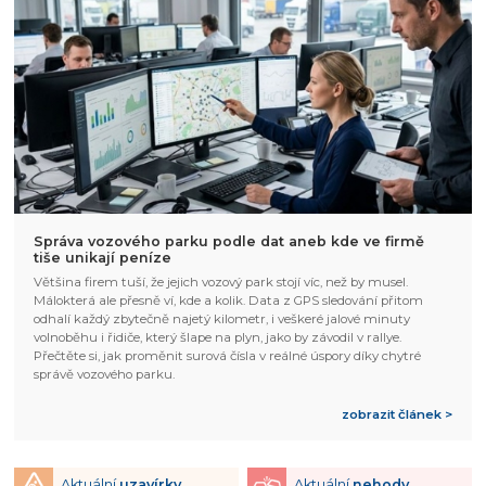
Správa vozového parku podle dat aneb kde ve firmě
tiše unikají peníze
Většina firem tuší, že jejich vozový park stojí víc, než by musel.
Málokterá ale přesně ví, kde a kolik. Data z GPS sledování přitom
odhalí každý zbytečně najetý kilometr, i veškeré jalové minuty
volnoběhu i řidiče, který šlape na plyn, jako by závodil v rallye.
Přečtěte si, jak proměnit surová čísla v reálné úspory díky chytré
správě vozového parku.
zobrazit článek >
Aktuální
uzavírky
Aktuální
nehody