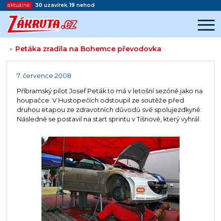
aktuálně:
30
uzavírek
,
19
nehod
Petáka zradila na Bohemce převodovka
>
Začátek reklamy
Konec reklamy
7. července 2008
Příbramský pilot Josef Peták to má v letošní sezóně jako na
houpačce. V Hustopečích odstoupil ze soutěže před
druhou etapou ze zdravotních důvodů své spolujezdkyně.
Následně se postavil na start sprintu v Tišnově, který vyhrál.