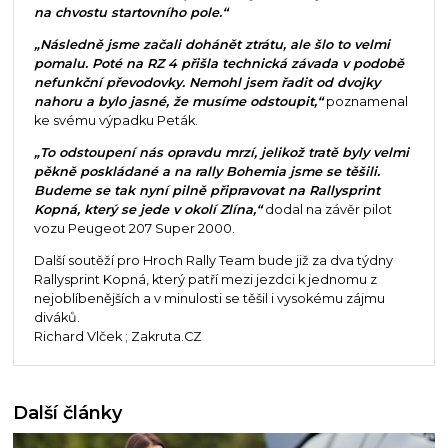
na chvostu startovního pole.“
„Následně jsme začali dohánět ztrátu, ale šlo to velmi
pomalu. Poté na RZ 4 přišla technická závada v podobě
nefunkční převodovky. Nemohl jsem řadit od dvojky
nahoru a bylo jasné, že musíme odstoupit,“
poznamenal
ke svému výpadku Peták.
„To odstoupení nás opravdu mrzí, jelikož tratě byly velmi
pěkně poskládané a na rally Bohemia jsme se těšili.
Budeme se tak nyní pilně připravovat na Rallysprint
Kopná, který se jede v okolí Zlína,“
dodal na závěr pilot
vozu Peugeot 207 Super 2000.
Další soutěží pro Hroch Rally Team bude již za dva týdny
Rallysprint Kopná, který patří mezi jezdci k jednomu z
nejoblíbenějších a v minulosti se těšil i vysokému zájmu
diváků.
Richard Vlček ; Zakruta.CZ
Další články