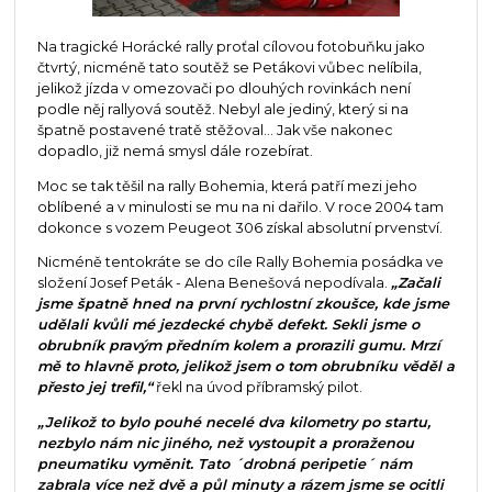
Na tragické Horácké rally proťal cílovou fotobuňku jako
čtvrtý, nicméně tato soutěž se Petákovi vůbec nelíbila,
jelikož jízda v omezovači po dlouhých rovinkách není
podle něj rallyová soutěž. Nebyl ale jediný, který si na
špatně postavené tratě stěžoval... Jak vše nakonec
dopadlo, již nemá smysl dále rozebírat.
Moc se tak těšil na rally Bohemia, která patří mezi jeho
oblíbené a v minulosti se mu na ni dařilo. V roce 2004 tam
dokonce s vozem Peugeot 306 získal absolutní prvenství.
Nicméně tentokráte se do cíle Rally Bohemia posádka ve
složení Josef Peták - Alena Benešová nepodívala.
„Začali
jsme špatně hned na první rychlostní zkoušce, kde jsme
udělali kvůli mé jezdecké chybě defekt. Sekli jsme o
obrubník pravým předním kolem a prorazili gumu. Mrzí
mě to hlavně proto, jelikož jsem o tom obrubníku věděl a
přesto jej trefil,“
řekl na úvod příbramský pilot.
„Jelikož to bylo pouhé necelé dva kilometry po startu,
nezbylo nám nic jiného, než vystoupit a proraženou
pneumatiku vyměnit. Tato ´drobná peripetie´ nám
zabrala více než dvě a půl minuty a rázem jsme se ocitli