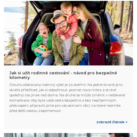
Jak si užít rodinné cestování - návod pro bezpečné
kilometry
Dlouho očekávaný rodinný výlet je za dveřmi. Na jedné straně je to
skvělá příležitost, jak si odpočinout, poznat nová místa a strávit
společný čas jinak než doma. Na druhé se může změnit v nečekané
komplikace. Aby byla vaše cesta bezpečná a bez nepříjemných
překvapení, připravili jsme pro vás seznam věcí, na které nesmíte
před delší cestou zapomenout.
zobrazit článek >