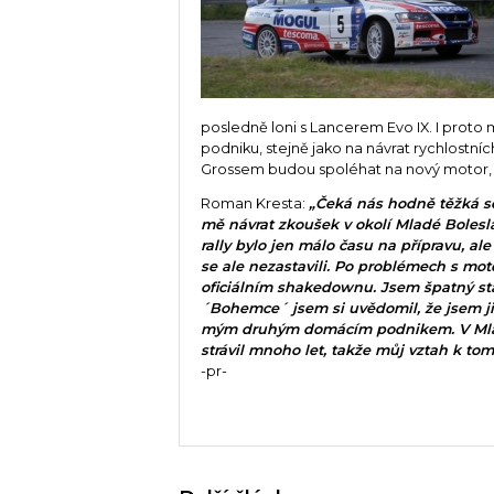
posledně loni s Lancerem Evo IX. I prot
podniku, stejně jako na návrat rychlostn
Grossem budou spoléhat na nový motor, k
Roman Kresta:
„Čeká nás hodně těžká sou
mě návrat zkoušek v okolí Mladé Boles
rally bylo jen málo času na přípravu, al
se ale nezastavili. Po problémech s mo
oficiálním shakedownu. Jsem špatný stat
´Bohemce´ jsem si uvědomil, že jsem ji 
mým druhým domácím podnikem. V Mladé
strávil mnoho let, takže můj vztah k tomu
-pr-