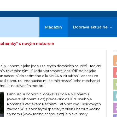
Magazín
Doprava aktuálně
 "Bohemky" s novým motorem
re
ally Bohemia jako jednu ze svých domácích soutěží. Tradiční
 v továrním týmu Škoda Motorsport, jenž sídlí stejně jako
an nastoupí do sedmého dílu MMČR s Mitsubishi Lancer Evo
posílit svou roli vedoucího muže mistrovství. Jeho mechanici
ýměnou a nastavením motoru.
Fanoušci a odborníci očekávají od Rally Bohemia
(www.rallybohemia.cz) především další díl souboje
Romana s Václavem Pechem. Tato řež dvou špičkových
závodníků s japonskými speciály z dílen Charouz Racing
Systemu (www.racing.charouz.cz) je hlavní story