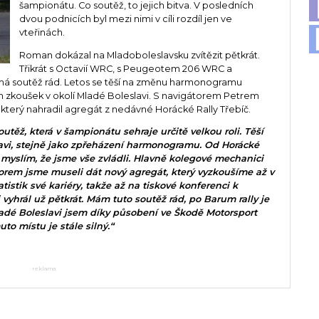
šampionátu. Co soutěž, to jejich bitva. V posledních
dvou podnicích byl mezi nimi v cíli rozdíl jen ve
vteřinách.
Roman dokázal na Mladoboleslavsku zvítězit pětkrát.
Třikrát s Octavií WRC, s Peugeotem 206 WRC a
o má soutěž rád. Letos se těší na změnu harmonogramu
ích zkoušek v okolí Mladé Boleslavi. S navigátorem Petrem
terý nahradil agregát z nedávné Horácké Rally Třebíč.
těž, která v šampionátu sehraje určitě velkou roli. Těší
lavi, stejně jako zpřeházení harmonogramu. Od Horácké
e myslím, že jsme vše zvládli. Hlavně kolegové mechanici
torem jsme museli dát nový agregát, který vyzkoušíme až v
istik své kariéry, takže až na tiskové konferenci k
vyhrál už pětkrát. Mám tuto soutěž rád, po Barum rally je
 Boleslavi jsem díky působení ve Škodě Motorsport
to místu je stále silný.“
reklama