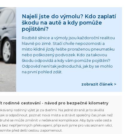
Najeli jste do výmolu? Kdo zaplatí
škodu na autě a kdy pomůže
pojištění?
Rozbité silnice a výmoly jsou každoroční realitou
hlavně po zimě. Stačí chvíle nepozornosti a
místo klidné jízdy řešíte proraženou pneumatiku
nebo poškozený podvozek. Kdo za takovou
škodu odpovídá a kdy vám pomůže pojištění?
Odpověď není tak jednoduchá, jak by se mohlo
na první pohled zdát.
zobrazit článek >
žít rodinné cestování - návod pro bezpečné kilometry
kávaný rodinný výlet je za dveřmi. Na jedné straně je to skvělá
, jak si odpočinout, poznat nová místa a strávit společný čas jinak než
ruhé se může změnit v nečekané komplikace. Aby byla vaše cesta
 bez nepříjemných překvapení, připravili jsme pro vás seznam věcí,
esmíte před delší cestou zapomenout.