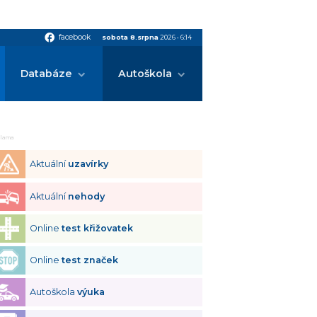
facebook
facebook
sobota 8.srpna
2026
•
6:14
Databáze
Autoškola
klama
Aktuální
uzavírky
Aktuální
nehody
Online
test křižovatek
Online
test značek
Autoškola
výuka