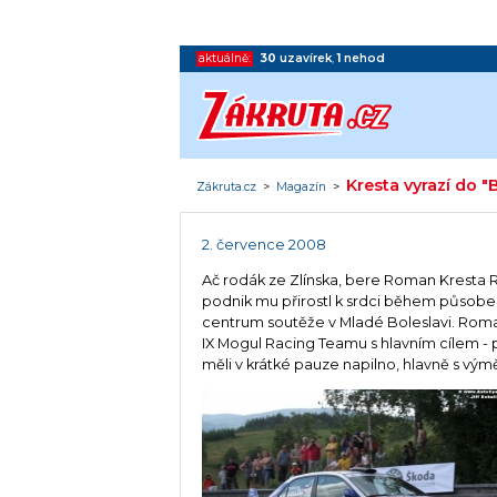
aktuálně:
30
uzavírek
,
1
nehod
Kresta vyrazí do
Zákruta.cz
>
Magazín
>
2. července 2008
Ač rodák ze Zlínska, bere Roman Kresta R
podnik mu přirostl k srdci během působení
centrum soutěže v Mladé Boleslavi. Rom
IX Mogul Racing Teamu s hlavním cílem - 
měli v krátké pauze napilno, hlavně s v