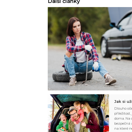
Další články
Jak si u
Dlouho oče
příležitost
doma. Na d
bezpečná a
na které n