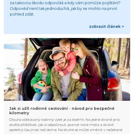
za takovou škodu odpovídá a kdy vám pomůže pojištění?
Odpověď není tak jednoduchá, jak by se mohlo na první
pohled zdát.
zobrazit článek >
Jak si užít rodinné cestování - návod pro bezpečné
kilometry
Dlouho očekávaný rodinný výlet je za dveřmi. Na jedné straně je to
skvělá příležitost, jak si odpočinout, poznat nová místa a strávit
společný čas jinak než doma. Na druhé se může změnit v nečekané