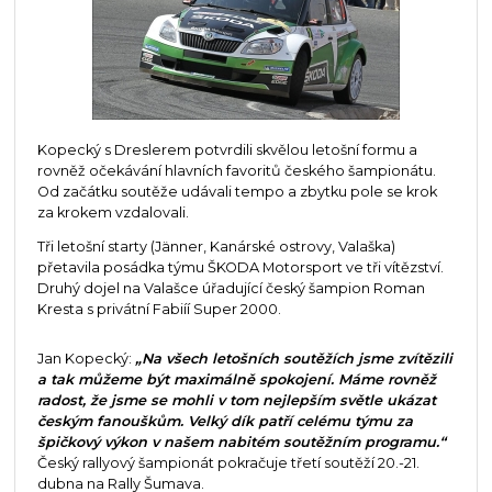
Kopecký s Dreslerem potvrdili skvělou letošní formu a
rovněž očekávání hlavních favoritů českého šampionátu.
Od začátku soutěže udávali tempo a zbytku pole se krok
za krokem vzdalovali.
Tři letošní starty (Jänner, Kanárské ostrovy, Valaška)
přetavila posádka týmu ŠKODA Motorsport ve tři vítězství.
Druhý dojel na Valašce úřadující český šampion Roman
Kresta s privátní Fabiíí Super 2000.
Jan Kopecký:
„Na všech letošních soutěžích jsme zvítězili
a tak můžeme být maximálně spokojení. Máme rovněž
radost, že jsme se mohli v tom nejlepším světle ukázat
českým fanouškům. Velký dík patří celému týmu za
špičkový výkon v našem nabitém soutěžním programu.“
Český rallyový šampionát pokračuje třetí soutěží 20.-21.
dubna na Rally Šumava.