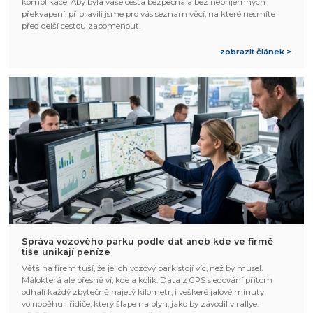
komplikace. Aby byla vaše cesta bezpečná a bez nepříjemných
překvapení, připravili jsme pro vás seznam věcí, na které nesmíte
před delší cestou zapomenout.
zobrazit článek >
Správa vozového parku podle dat aneb kde ve firmě
tiše unikají peníze
Většina firem tuší, že jejich vozový park stojí víc, než by musel.
Málokterá ale přesně ví, kde a kolik. Data z GPS sledování přitom
odhalí každý zbytečně najetý kilometr, i veškeré jalové minuty
volnoběhu i řidiče, který šlape na plyn, jako by závodil v rallye.