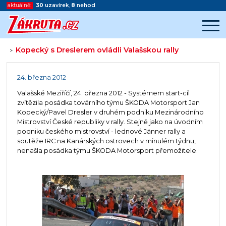
aktuálně:
30
uzavírek
,
8
nehod
Kopecký s Dreslerem ovládli Valašskou rally
>
Začátek reklamy
Konec reklamy
24. března 2012
Valašské Meziříčí, 24. března 2012 - Systémem start-cíl
zvítězila posádka továrního týmu ŠKODA Motorsport Jan
Kopecký/Pavel Dresler v druhém podniku Mezinárodního
Mistrovství České republiky v rally. Stejně jako na úvodním
podniku českého mistrovství - lednové Jänner rally a
soutěže IRC na Kanárských ostrovech v minulém týdnu,
nenašla posádka týmu ŠKODA Motorsport přemožitele.