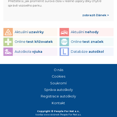
Přečtěte si, jak proměnit surová čísla v reálné úspory díky chytré
správě vozového parku.
zobrazit článek >
Aktuální
uzavírky
Aktuální
nehody
Online
test křižovatek
Online
test značek
Autoškola
výuka
Databáze
autoškol
O nás
Cookies
Soukromí
Správa autoškoly
Registrace autoškoly
Kontakt
Copyright © People For Net a.s.
,
tvorba www stránek
People For Net a.s.