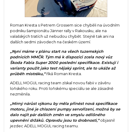
Roman Kresta s Petrem Grossem sice chyběli na úvodním
podniku šampionátu Jänner rally v Rakousku, ale na
valašských tratích už nebudou chybět. Stejně tak ani na
dalších sedmi závodech na českém území.
„Nyní máme v plánu start na všech tuzemských
podnicích MMČR. Tým má k dispozici zcela nový vůz
Škoda Fabia Super 2000 poslední specifikace. Existují i
varianty použít jako test nějaký sprint, ale to ukáže až
průběh mistráku,“
říká Roman Kresta.
ADELL MOGUL racing team získal novou fabii v závěru
loňského roku. Proti loňskému speciálu se ale zásadně
nezměnila.
„Mírný nárůst výkonu by měla přinést nová specifikace
motoru, jiné je chlazení pumpy servořízení, možná by se
dalo najít pár dalších změn ve smyslu odlišného
upevnění držáků. Opravdu jsou to drobnosti,“
objasnil
jezdec ADELL MOGUL racing teamu.