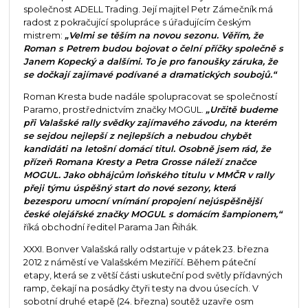
společnost ADELL Trading. Její majitel Petr Zámečník má
radost z pokračující spolupráce s úřadujícím českým
mistrem:
„Velmi se těším na novou sezonu. Věřím, že
Roman s Petrem budou bojovat o čelní příčky společně s
Janem Kopecký a dalšími. To je pro fanoušky záruka, že
se dočkají zajímavé podívané a dramatických soubojů.“
Roman Kresta bude nadále spolupracovat se společností
Paramo, prostřednictvím značky MOGUL.
„Určitě budeme
při Valašské rally svědky zajímavého závodu, na kterém
se sejdou nejlepší z nejlepších a nebudou chybět
kandidáti na letošní domácí titul. Osobně jsem rád, že
přízeň Romana Kresty a Petra Grosse náleží značce
MOGUL. Jako obhájcům loňského titulu v MMČR v rally
přeji týmu úspěšný start do nové sezony, která
bezesporu umocní vnímání propojení nejúspěšnější
české olejářské značky MOGUL s domácím šampionem,“
říká obchodní ředitel Parama Jan Řihák.
XXXI. Bonver Valašská rally odstartuje v pátek 23. března
2012 z náměstí ve Valašském Meziříčí. Během páteční
etapy, která se z větší části uskuteční pod světly přídavných
ramp, čekají na posádky čtyři testy na dvou úsecích. V
sobotní druhé etapě (24. března) soutěž uzavře osm