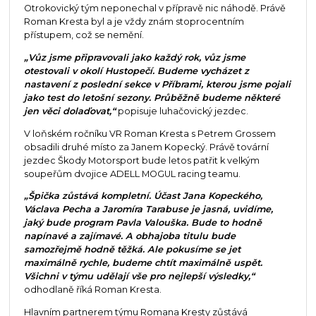
Otrokovický tým neponechal v přípravě nic náhodě. Právě
Roman Kresta byl a je vždy znám stoprocentním
přístupem, což se nemění.
„Vůz jsme připravovali jako každý rok, vůz jsme
otestovali v okolí Hustopečí. Budeme vycházet z
nastavení z poslední sekce v Příbrami, kterou jsme pojali
jako test do letošní sezony. Průběžně budeme některé
jen věci dolaďovat,“
popisuje luhačovický jezdec.
V loňském ročníku VR Roman Kresta s Petrem Grossem
obsadili druhé místo za Janem Kopecký. Právě tovární
jezdec Škody Motorsport bude letos patřit k velkým
soupeřům dvojice ADELL MOGUL racing teamu.
„Špička zůstává kompletní. Účast Jana Kopeckého,
Václava Pecha a Jaromíra Tarabuse je jasná, uvidíme,
jaký bude program Pavla Valouška. Bude to hodně
napínavé a zajímavé. A obhajoba titulu bude
samozřejmě hodně těžká. Ale pokusíme se jet
maximálně rychle, budeme chtít maximálně uspět.
Všichni v týmu udělají vše pro nejlepší výsledky,“
odhodlaně říká Roman Kresta.
Hlavním partnerem týmu Romana Kresty zůstává