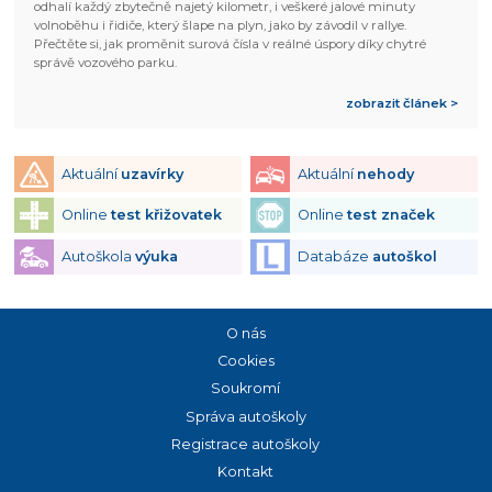
odhalí každý zbytečně najetý kilometr, i veškeré jalové minuty
volnoběhu i řidiče, který šlape na plyn, jako by závodil v rallye.
Přečtěte si, jak proměnit surová čísla v reálné úspory díky chytré
správě vozového parku.
zobrazit článek >
Aktuální
uzavírky
Aktuální
nehody
Online
test křižovatek
Online
test značek
Autoškola
výuka
Databáze
autoškol
O nás
Cookies
Soukromí
Správa autoškoly
Registrace autoškoly
Kontakt