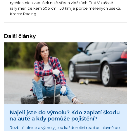
rychlostních zkoušek na čtyřech vložkách. Trať Valašské
rally měří celkem 506 km, 150 km je porce měřených úseků.
Kresta Racing
Další články
Najeli jste do výmolu? Kdo zaplatí škodu
na autě a kdy pomůže pojištění?
Rozbité silnice a výmoly jsou každoroční realitou hlavně po