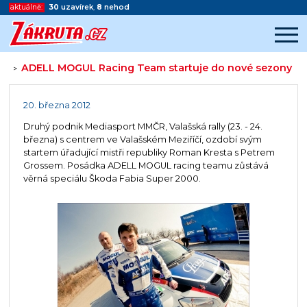
aktuálně:
30
uzavírek
,
8
nehod
ADELL MOGUL Racing Team startuje do nové sezony
>
Začátek reklamy
Konec reklamy
20. března 2012
Druhý podnik Mediasport MMČR, Valašská rally (23. - 24.
března) s centrem ve Valašském Meziříčí, ozdobí svým
startem úřadující mistři republiky Roman Kresta s Petrem
Grossem. Posádka ADELL MOGUL racing teamu zůstává
věrná speciálu Škoda Fabia Super 2000.