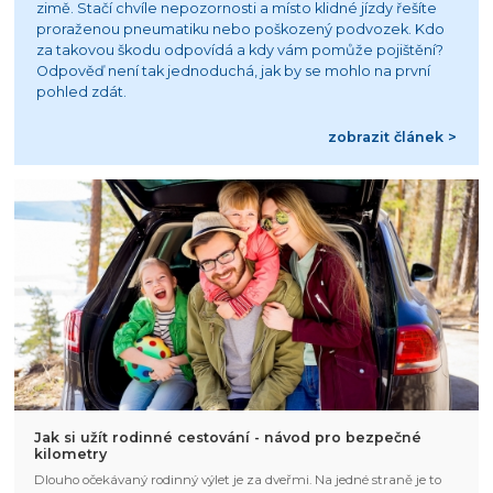
zimě. Stačí chvíle nepozornosti a místo klidné jízdy řešíte
proraženou pneumatiku nebo poškozený podvozek. Kdo
za takovou škodu odpovídá a kdy vám pomůže pojištění?
Odpověď není tak jednoduchá, jak by se mohlo na první
pohled zdát.
zobrazit článek >
Jak si užít rodinné cestování - návod pro bezpečné
kilometry
Dlouho očekávaný rodinný výlet je za dveřmi. Na jedné straně je to