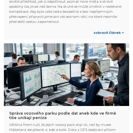
skvělá příležitost, jak si odpočinout, poznat nová místa a strávit
společný čas jinak než doma. Na druhé se může změnit v nečekané
komplikace. Aby byla vaše cesta bezpečná a bez nepříjemných
překvapení, připravili jsme pro vás seznam věcí, na které nesmíte
před delší cestou zapomenout.
zobrazit článek >
Správa vozového parku podle dat aneb kde ve firmě
tiše unikají peníze
Většina firem tuší, že jejich vozový park stojí víc, než by musel.
Málokterá ale přesně ví, kde a kolik. Data z GPS sledování přitom