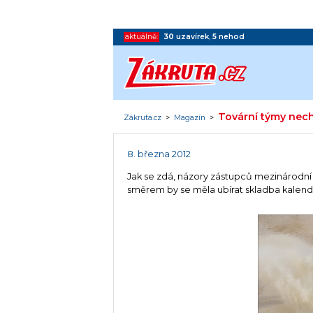
aktuálně:
30
uzavírek
,
5
nehod
Tovární týmy nech
Zákruta.cz
>
Magazín
>
8. března 2012
Jak se zdá, názory zástupců mezinárodní
směrem by se měla ubírat skladba kalendář