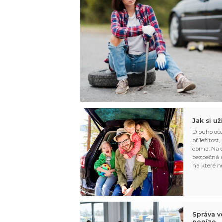
Jak si u
Dlouho oče
příležitost
doma. Na d
bezpečná a
na které n
Správa v
peníze