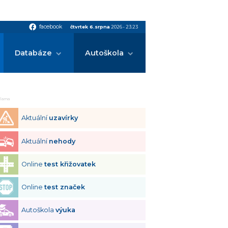
facebook
facebook
čtvrtek 6.srpna
2026
•
23:23
Databáze
Autoškola
klama
Aktuální
uzavírky
Aktuální
nehody
Online
test křižovatek
Online
test značek
Autoškola
výuka