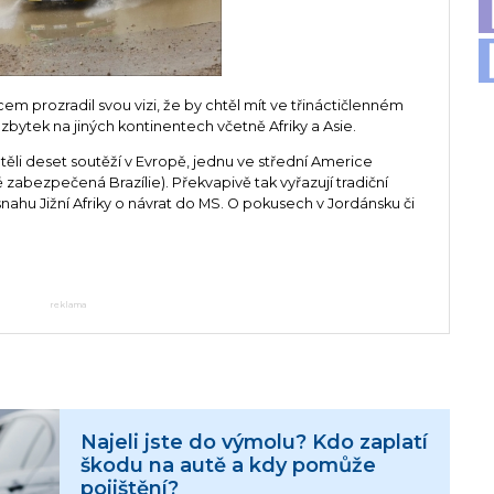
em prozradil svou vizi, že by chtěl mít ve třináctičlenném
zbytek na jiných kontinentech včetně Afriky a Asie.
htěli deset soutěží v Evropě, jednu ve střední Americe
ě zabezpečená Brazílie). Překvapivě tak vyřazují tradiční
snahu Jižní Afriky o návrat do MS. O pokusech v Jordánsku či
reklama
Najeli jste do výmolu? Kdo zaplatí
škodu na autě a kdy pomůže
pojištění?