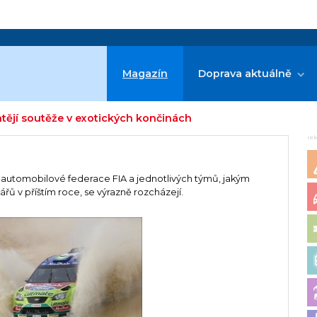
Magazín
Doprava aktuálně
tějí soutěže v exotických končinách
re
 automobilové federace FIA a jednotlivých týmů, jakým
ů v příštím roce, se výrazně rozcházejí.