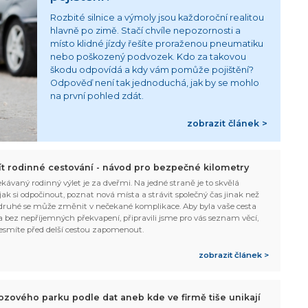
Rozbité silnice a výmoly jsou každoroční realitou
hlavně po zimě. Stačí chvíle nepozornosti a
místo klidné jízdy řešíte proraženou pneumatiku
nebo poškozený podvozek. Kdo za takovou
škodu odpovídá a kdy vám pomůže pojištění?
Odpověď není tak jednoduchá, jak by se mohlo
na první pohled zdát.
zobrazit článek >
žít rodinné cestování - návod pro bezpečné kilometry
kávaný rodinný výlet je za dveřmi. Na jedné straně je to skvělá
, jak si odpočinout, poznat nová místa a strávit společný čas jinak než
ruhé se může změnit v nečekané komplikace. Aby byla vaše cesta
 bez nepříjemných překvapení, připravili jsme pro vás seznam věcí,
esmíte před delší cestou zapomenout.
zobrazit článek >
ozového parku podle dat aneb kde ve firmě tiše unikají