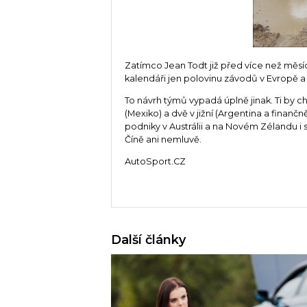
Zatímco Jean Todt již před více než měsíc
kalendáři jen polovinu závodů v Evropě a 
To návrh týmů vypadá úplně jinak. Ti by c
(Mexiko) a dvě v jižní (Argentina a finančn
podniky v Austrálii a na Novém Zélandu i 
Číně ani nemluvě.
AutoSport.CZ
Další články